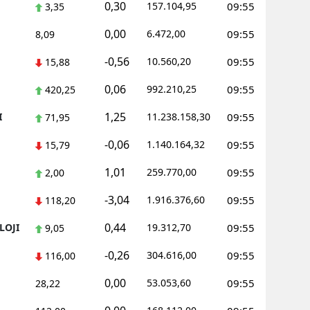
0,30
157.104,95
09:55
3,35
amsun
0,00
6.472,00
09:55
8,09
irt
-0,56
10.560,20
09:55
15,88
inop
0,06
992.210,25
09:55
420,25
ivas
1,25
I
11.238.158,30
09:55
71,95
ekirdağ
-0,06
1.140.164,32
09:55
15,79
okat
1,01
259.770,00
09:55
2,00
rabzon
-3,04
1.916.376,60
09:55
118,20
unceli
0,44
LOJI
19.312,70
09:55
9,05
anlıurfa
-0,26
304.616,00
09:55
116,00
şak
0,00
53.053,60
09:55
28,22
an