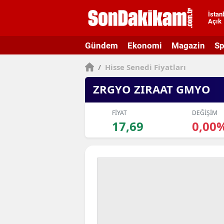
İstan
Açık
A
Gündem
Ekonomi
Magazin
Sp
A
/
Hisse Senedi Fiyatları
A
ZRGYO ZIRAAT GMYO
A
A
FİYAT
DEĞİŞİM
17,69
0,00
A
A
A
A
B