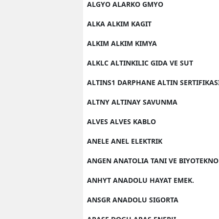
ALGYO ALARKO GMYO
S
ALKA ALKIM KAGIT
Si
ALKIM ALKIM KIMYA
S
ALKLC ALTINKILIC GIDA VE SUT
S
ALTINS1 DARPHANE ALTIN SERTIFIKAS
T
ALTNY ALTINAY SAVUNMA
T
ALVES ALVES KABLO
T
ANELE ANEL ELEKTRIK
T
ANGEN ANATOLIA TANI VE BIYOTEKNO
Ş
ANHYT ANADOLU HAYAT EMEK.
U
ANSGR ANADOLU SIGORTA
V