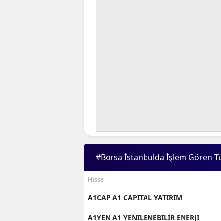
B
B
Bi
B
B
B
Ç
Ç
#Borsa İstanbulda İşlem Gören T
Ç
Hisse
D
A1CAP A1 CAPITAL YATIRIM
D
A1YEN A1 YENILENEBILIR ENERJI