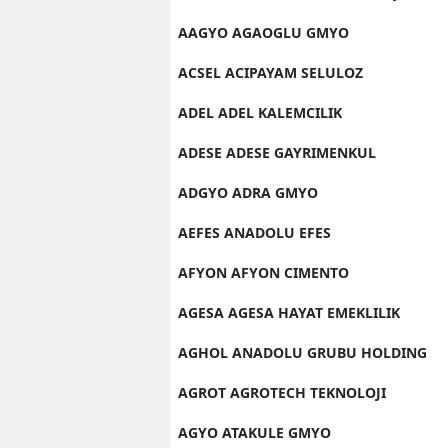
E
AAGYO AGAOGLU GMYO
E
ACSEL ACIPAYAM SELULOZ
E
ADEL ADEL KALEMCILIK
E
ADESE ADESE GAYRIMENKUL
E
ADGYO ADRA GMYO
G
AEFES ANADOLU EFES
G
AFYON AFYON CIMENTO
G
AGESA AGESA HAYAT EMEKLILIK
AGHOL ANADOLU GRUBU HOLDING
H
AGROT AGROTECH TEKNOLOJI
H
AGYO ATAKULE GMYO
I