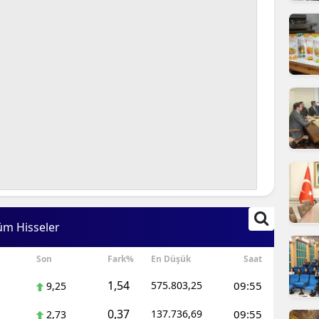
ilecik
ingöl
tlis
olu
urdur
ursa
anakkale
ankırı
üm Hisseler
orum
Son
Fark%
En Düşük
Saat
enizli
1,54
575.803,25
09:55
9,25
iyarbakır
0,37
137.736,69
09:55
2,73