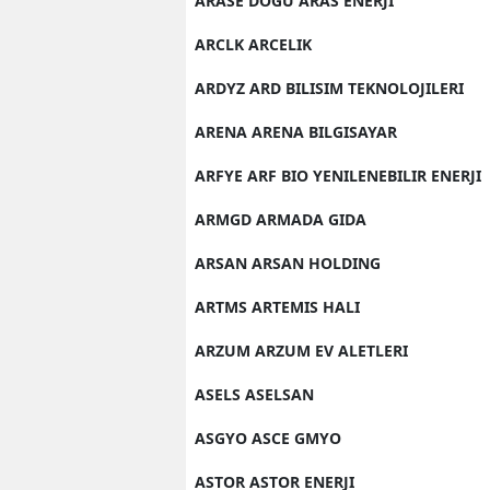
ARASE DOGU ARAS ENERJI
Y
ARCLK ARCELIK
Z
ARDYZ ARD BILISIM TEKNOLOJILERI
A
ARENA ARENA BILGISAYAR
B
ARFYE ARF BIO YENILENEBILIR ENERJI
ARMGD ARMADA GIDA
K
ARSAN ARSAN HOLDING
K
ARTMS ARTEMIS HALI
B
ARZUM ARZUM EV ALETLERI
Ş
ASELS ASELSAN
B
ASGYO ASCE GMYO
A
ASTOR ASTOR ENERJI
I