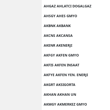
AHGAZ AHLATCI DOGALGAZ
M
AHSGY AHES GMYO
İ
AKBNK AKBANK
İ
AKCNS AKCANSA
K
AKENR AKENERJI
K
AKFGY AKFEN GMYO
K
AKFIS AKFEN INSAAT
Kı
AKFYE AKFEN YEN. ENERJI
K
AKGRT AKSIGORTA
K
AKHAN AKHAN UN
K
AKMGY AKMERKEZ GMYO
K