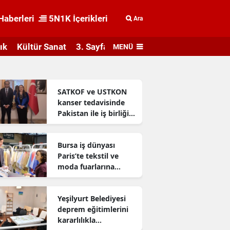
Haberleri
5N1K İçerikleri
Ara
ık
Kültür Sanat
3. Sayfa
MENÜ
SATKOF ve USTKON
kanser tedavisinde
Pakistan ile iş birliği
geliştiriyor
Bursa iş dünyası
Paris’te tekstil ve
moda fuarlarına
katıldı
Yeşilyurt Belediyesi
deprem eğitimlerini
kararlılıkla