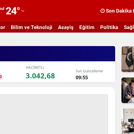
24
°
bul
Son Dakika 
dana
or
Bilim ve Teknoloji
Asayiş
Eğitim
Politika
Sağl
dıyaman
fyonkarahisar
ğrı
masya
HACİM(TL)
Son Güncelleme
%
3.042,68
09:55
nkara
ntalya
rtvin
ydın
alıkesir