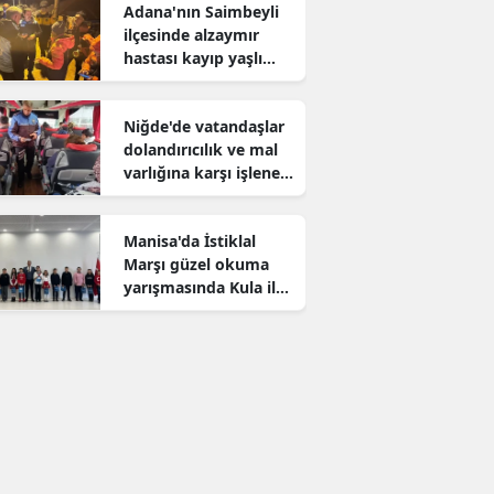
Adana'nın Saimbeyli
ilçesinde alzaymır
hastası kayıp yaşlı
adam aranıyor
Niğde'de vatandaşlar
dolandırıcılık ve mal
varlığına karşı işlenen
suçlar konusunda
bilgilendirildi
Manisa'da İstiklal
Marşı güzel okuma
yarışmasında Kula il
birincisi oldu