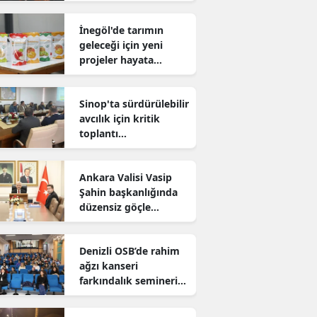
sürdürüyor
İnegöl'de tarımın
geleceği için yeni
projeler hayata
geçiriliyor
Sinop'ta sürdürülebilir
avcılık için kritik
toplantı
gerçekleştirildi
Ankara Valisi Vasip
Şahin başkanlığında
düzensiz göçle
mücadele toplantısı
yapıldı
Denizli OSB’de rahim
ağzı kanseri
farkındalık semineri
düzenlendi