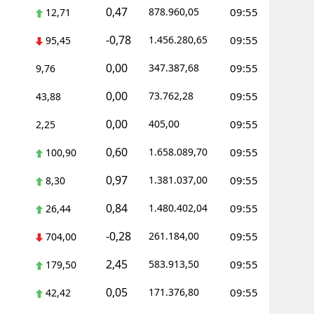
0,47
878.960,05
09:55
12,71
alatya
-0,78
1.456.280,65
09:55
95,45
anisa
0,00
347.387,68
09:55
9,76
ahramanmaraş
0,00
73.762,28
09:55
43,88
ardin
0,00
405,00
09:55
2,25
uğla
0,60
1.658.089,70
09:55
100,90
uş
0,97
1.381.037,00
09:55
8,30
evşehir
0,84
1.480.402,04
09:55
26,44
iğde
-0,28
261.184,00
09:55
704,00
rdu
2,45
583.913,50
09:55
179,50
ize
0,05
171.376,80
09:55
42,42
akarya