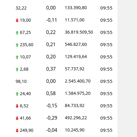
0,00
133.390,80
09:55
32,22
ersin
-0,11
11.571,00
09:55
19,00
stanbul
0,22
36.819.509,50
09:55
67,25
zmir
0,21
546.827,60
09:55
235,60
ars
0,20
129.419,64
09:55
10,07
astamonu
0,37
57.737,92
09:55
2,68
ayseri
0,00
2.545.400,70
09:55
98,10
rklareli
0,58
1.584.975,20
09:55
24,40
ırşehir
-0,15
84.733,92
09:55
6,52
ocaeli
-0,29
492.296,22
09:55
41,66
onya
-0,04
10.245,90
09:55
249,90
ütahya