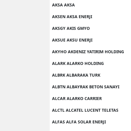
AKSA AKSA
M
AKSEN AKSA ENERJI
M
AKSGY AKIS GMYO
K
AKSUE AKSU ENERJI
M
AKYHO AKDENIZ YATIRIM HOLDING
M
ALARK ALARKO HOLDING
M
ALBRK ALBARAKA TURK
N
ALBTN ALBAYRAK BETON SANAYI
N
ALCAR ALARKO CARRIER
O
ALCTL ALCATEL LUCENT TELETAS
R
ALFAS ALFA SOLAR ENERJI
S