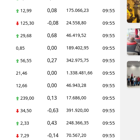
dirne
0,08
175.066,23
09:55
12,99
lazığ
-0,08
24.558,80
09:55
125,30
rzincan
0,68
46.419,52
09:55
29,68
rzurum
0,00
189.402,95
09:55
0,85
skişehir
0,27
342.975,75
09:55
56,55
aziantep
0,00
1.338.481,66
09:55
21,46
iresun
0,00
46.943,28
09:55
12,66
ümüşhane
0,13
17.686,00
09:55
239,00
-0,63
akkari
391.920,00
09:55
34,50
0,43
248.366,35
09:55
atay
2,33
-0,14
70.567,20
09:55
7,29
sparta