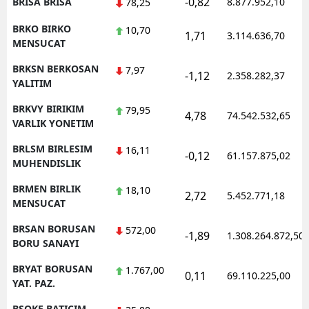
-0,82
BRISA BRISA
8.877.952,10
78,25
BRKO BIRKO
10,70
1,71
3.114.636,70
MENSUCAT
BRKSN BERKOSAN
7,97
-1,12
2.358.282,37
YALITIM
BRKVY BIRIKIM
79,95
4,78
74.542.532,65
VARLIK YONETIM
BRLSM BIRLESIM
16,11
-0,12
61.157.875,02
MUHENDISLIK
BRMEN BIRLIK
18,10
2,72
5.452.771,18
MENSUCAT
BRSAN BORUSAN
572,00
-1,89
1.308.264.872,50
BORU SANAYI
BRYAT BORUSAN
1.767,00
0,11
69.110.225,00
YAT. PAZ.
BSOKE BATICIM