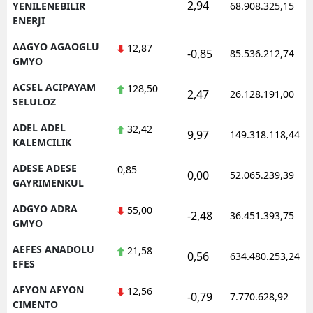
2,94
YENILENEBILIR
68.908.325,15
ENERJI
AAGYO AGAOGLU
12,87
-0,85
85.536.212,74
GMYO
ACSEL ACIPAYAM
128,50
2,47
26.128.191,00
SELULOZ
ADEL ADEL
32,42
9,97
149.318.118,44
KALEMCILIK
ADESE ADESE
0,85
0,00
52.065.239,39
GAYRIMENKUL
ADGYO ADRA
55,00
-2,48
36.451.393,75
GMYO
AEFES ANADOLU
21,58
0,56
634.480.253,24
EFES
AFYON AFYON
12,56
-0,79
7.770.628,92
CIMENTO