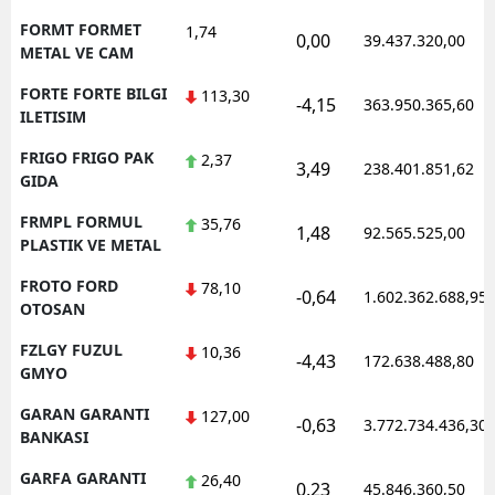
FORMT FORMET
1,74
0,00
39.437.320,00
METAL VE CAM
FORTE FORTE BILGI
113,30
-4,15
363.950.365,60
ILETISIM
FRIGO FRIGO PAK
2,37
3,49
238.401.851,62
GIDA
FRMPL FORMUL
35,76
1,48
92.565.525,00
PLASTIK VE METAL
FROTO FORD
78,10
-0,64
1.602.362.688,95
OTOSAN
FZLGY FUZUL
10,36
-4,43
172.638.488,80
GMYO
GARAN GARANTI
127,00
-0,63
3.772.734.436,30
BANKASI
GARFA GARANTI
26,40
0,23
45.846.360,50