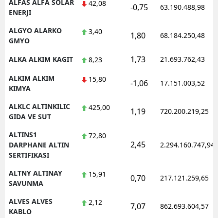
ALFAS ALFA SOLAR
42,08
-0,75
63.190.488,98
ENERJI
ALGYO ALARKO
3,40
1,80
68.184.250,48
GMYO
1,73
ALKA ALKIM KAGIT
21.693.762,43
8,23
ALKIM ALKIM
15,80
-1,06
17.151.003,52
KIMYA
ALKLC ALTINKILIC
425,00
1,19
720.200.219,25
GIDA VE SUT
ALTINS1
72,80
2,45
DARPHANE ALTIN
2.294.160.747,94
SERTIFIKASI
ALTNY ALTINAY
15,91
0,70
217.121.259,65
SAVUNMA
ALVES ALVES
2,12
7,07
862.693.604,57
KABLO