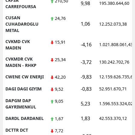
CRFSA
210,50
9,98
195.380.644,60
CARREFOURSA
CUSAN
24,76
1,06
CUHADAROGLU
12.252.073,38
METAL
CVKMD CVK
15,91
-4,16
1.021.808.061,43
MADEN
CVKMDR CVK
25,34
-3,72
130.242.702,76
MADEN - RHKP
-9,83
CWENE CW ENERJI
12.159.626.735,6
42,20
-0,83
DAGI DAGI GIYIM
52.951.670,71
9,52
DAPGM DAP
9,05
5,23
1.596.553.324,02
GAYRIMENKUL
1,83
DARDL DARDANEL
42.553.370,12
1,67
DCTTR DCT
7,72