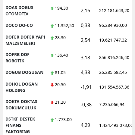
DOAS DOGUS
194,30
2,16
212.181.643,20
OTOMOTIV
0,38
DOCO DO-CO
96.284.930,00
11.352,50
DOFER DOFER YAPI
28,30
2,54
19.621.747,32
MALZEMELERI
DOFRB DOF
136,40
3,18
856.816.246,40
ROBOTIK
4,38
DOGUB DOGUSAN
26.285.582,45
81,05
DOHOL DOGAN
20,50
-1,91
131.554.567,36
HOLDING
DOKTA DOKTAS
21,20
-0,38
7.235.066,94
DOKUMCULUK
DSTKF DESTEK
1.773,00
4,29
FINANS
1.424.493.073,00
FAKTORING