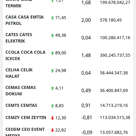
1,68
199.678.042,27
TERMIK
CASA CASA EMTIA
71,45
2,00
578.180,45
PETROL
CATES CATES
49,38
0,04
100.286.417,16
ELEKTRIK
CCOLA COCA COLA
89,00
1,48
390.245.737,55
ICECEK
CELHA CELIK
24,98
0,64
58.444.547,38
HALAT
CEMAS CEMAS
4,11
0,49
36.400.847,69
DOKUM
0,91
CEMTS CEMTAS
14.713.219,16
8,85
-0,81
CEMZY CEM ZEYTIN
113.034.515,38
12,30
CEOEM CEO EVENT
22,82
-0,09
13.057.682,76
MEDYA