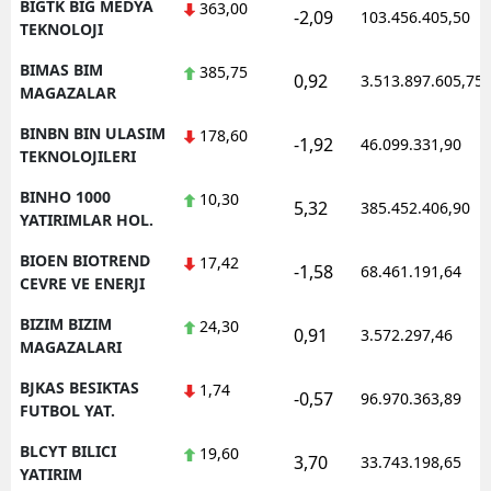
BIGTK BIG MEDYA
363,00
-2,09
103.456.405,50
TEKNOLOJI
BIMAS BIM
385,75
0,92
3.513.897.605,75
MAGAZALAR
BINBN BIN ULASIM
178,60
-1,92
46.099.331,90
TEKNOLOJILERI
BINHO 1000
10,30
5,32
385.452.406,90
YATIRIMLAR HOL.
BIOEN BIOTREND
17,42
-1,58
68.461.191,64
CEVRE VE ENERJI
BIZIM BIZIM
24,30
0,91
3.572.297,46
MAGAZALARI
BJKAS BESIKTAS
1,74
-0,57
96.970.363,89
FUTBOL YAT.
BLCYT BILICI
19,60
3,70
33.743.198,65
YATIRIM