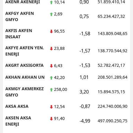
0,90
AKENR AKENERJI
51.859.410,14
10,14
AKFGY AKFEN
2,69
0,75
65.234.427,32
GMYO
AKFIS AKFEN
96,55
-1,58
143.809.048,65
INSAAT
AKFYE AKFEN YEN.
23,88
-1,57
138.770.544,92
ENERJI
-1,53
AKGRT AKSIGORTA
52.782.472,17
6,43
1,01
AKHAN AKHAN UN
208.501.289,64
42,20
AKMGY AKMERKEZ
258,00
3,20
15.894.575,15
GMYO
-0,87
AKSA AKSA
224.740.006,90
12,54
AKSEN AKSA
91,40
-4,99
497.090.250,75
ENERJI