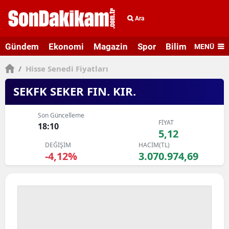
Ara
Gündem
Ekonomi
Magazin
Spor
Bilim ve Teknolo
MENÜ
/
Hisse Senedi Fiyatları
SEKFK SEKER FIN. KIR.
Son Güncelleme
FİYAT
18:10
5,12
DEĞİŞİM
HACİM(TL)
-4,12%
3.070.974,69