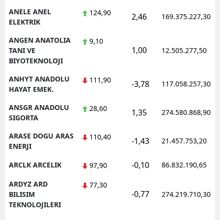
ANELE ANEL
124,90
2,46
169.375.227,30
ELEKTRIK
ANGEN ANATOLIA
9,10
1,00
TANI VE
12.505.277,50
BIYOTEKNOLOJI
ANHYT ANADOLU
111,90
-3,78
117.058.257,30
HAYAT EMEK.
ANSGR ANADOLU
28,60
1,35
274.580.868,90
SIGORTA
ARASE DOGU ARAS
110,40
-1,43
21.457.753,20
ENERJI
-0,10
ARCLK ARCELIK
86.832.190,65
97,90
ARDYZ ARD
77,30
-0,77
BILISIM
274.219.710,30
TEKNOLOJILERI