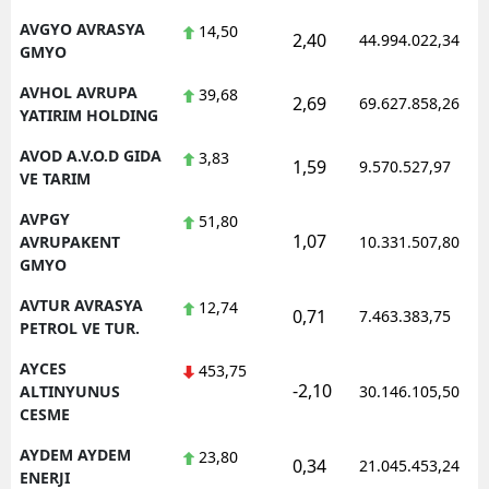
AVGYO AVRASYA
14,50
2,40
44.994.022,34
GMYO
AVHOL AVRUPA
39,68
2,69
69.627.858,26
YATIRIM HOLDING
AVOD A.V.O.D GIDA
3,83
1,59
9.570.527,97
VE TARIM
AVPGY
51,80
1,07
AVRUPAKENT
10.331.507,80
GMYO
AVTUR AVRASYA
12,74
0,71
7.463.383,75
PETROL VE TUR.
AYCES
453,75
-2,10
ALTINYUNUS
30.146.105,50
CESME
AYDEM AYDEM
23,80
0,34
21.045.453,24
ENERJI