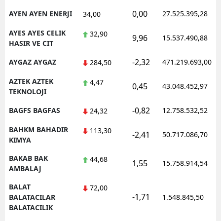
0,00
AYEN AYEN ENERJI
27.525.395,28
34,00
AYES AYES CELIK
32,90
9,96
15.537.490,88
HASIR VE CIT
-2,32
AYGAZ AYGAZ
471.219.693,00
284,50
AZTEK AZTEK
4,47
0,45
43.048.452,97
TEKNOLOJI
-0,82
BAGFS BAGFAS
12.758.532,52
24,32
BAHKM BAHADIR
113,30
-2,41
50.717.086,70
KIMYA
BAKAB BAK
44,68
1,55
15.758.914,54
AMBALAJ
BALAT
72,00
-1,71
BALATACILAR
1.548.845,50
BALATACILIK