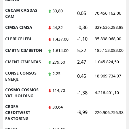
CGCAM CAGDAS
39,80
0,05
70.456.162,06
CAM
-0,36
CIMSA CIMSA
329.636.288,88
44,82
-1,10
CLEBI CELEBI
35.898.068,00
1.437,00
5,22
CMBTN CIMBETON
185.153.083,00
1.614,00
2,47
CMENT CIMENTAS
1.045.824,50
279,50
CONSE CONSUS
2,25
0,45
18.969.734,97
ENERJI
COSMO COSMOS
114,70
-1,38
4.216.401,10
YAT. HOLDING
CRDFA
30,64
-9,99
CREDITWEST
220.906.756,38
FAKTORING