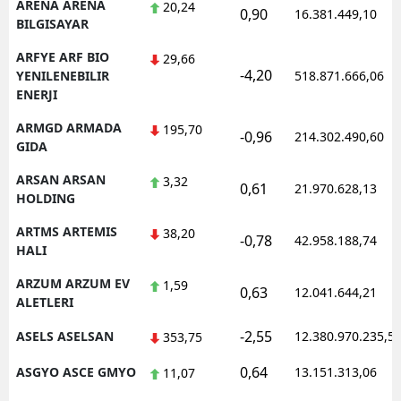
ARENA ARENA
20,24
0,90
16.381.449,10
BILGISAYAR
ARFYE ARF BIO
29,66
-4,20
YENILENEBILIR
518.871.666,06
ENERJI
ARMGD ARMADA
195,70
-0,96
214.302.490,60
GIDA
ARSAN ARSAN
3,32
0,61
21.970.628,13
HOLDING
ARTMS ARTEMIS
38,20
-0,78
42.958.188,74
HALI
ARZUM ARZUM EV
1,59
0,63
12.041.644,21
ALETLERI
-2,55
ASELS ASELSAN
12.380.970.235,5
353,75
0,64
ASGYO ASCE GMYO
13.151.313,06
11,07