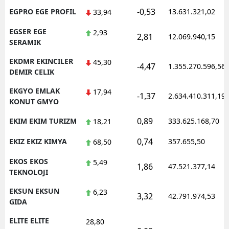
-0,53
EGPRO EGE PROFIL
13.631.321,02
33,94
EGSER EGE
2,93
2,81
12.069.940,15
SERAMIK
EKDMR EKINCILER
45,30
-4,47
1.355.270.596,56
DEMIR CELIK
EKGYO EMLAK
17,94
-1,37
2.634.410.311,19
KONUT GMYO
0,89
EKIM EKIM TURIZM
333.625.168,70
18,21
0,74
EKIZ EKIZ KIMYA
357.655,50
68,50
EKOS EKOS
5,49
1,86
47.521.377,14
TEKNOLOJI
EKSUN EKSUN
6,23
3,32
42.791.974,53
GIDA
ELITE ELITE
28,80