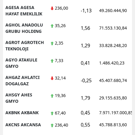
AGESA AGESA
236,00
-1,13
49.260.444,90
HAYAT EMEKLILIK
AGHOL ANADOLU
35,26
1,56
71.553.130,84
GRUBU HOLDING
AGROT AGROTECH
2,35
1,29
33.828.248,20
TEKNOLOJI
AGYO ATAKULE
7,33
0,41
1.486.420,23
GMYO
AHGAZ AHLATCI
32,14
-0,25
45.407.680,74
DOGALGAZ
AHSGY AHES
19,36
1,79
29.155.635,80
GMYO
0,45
AKBNK AKBANK
7.971.197.000,85
67,40
0,55
AKCNS AKCANSA
45.788.813,60
236,40