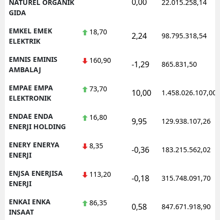
0,00
NATUREL ORGANIK
22.015.258,14
GIDA
EMKEL EMEK
18,70
2,24
98.795.318,54
ELEKTRIK
EMNIS EMINIS
160,90
-1,29
865.831,50
AMBALAJ
EMPAE EMPA
73,70
10,00
1.458.026.107,00
ELEKTRONIK
ENDAE ENDA
16,80
9,95
129.938.107,26
ENERJI HOLDING
ENERY ENERYA
8,35
-0,36
183.215.562,02
ENERJI
ENJSA ENERJISA
113,20
-0,18
315.748.091,70
ENERJI
ENKAI ENKA
86,35
0,58
847.671.918,90
INSAAT