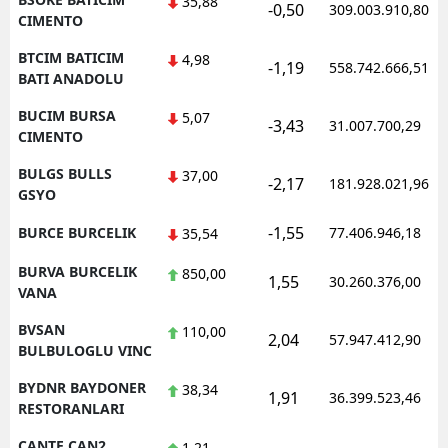
35,88
-0,50
309.003.910,80
CIMENTO
BTCIM BATICIM
4,98
-1,19
558.742.666,51
BATI ANADOLU
BUCIM BURSA
5,07
-3,43
31.007.700,29
CIMENTO
BULGS BULLS
37,00
-2,17
181.928.021,96
GSYO
-1,55
BURCE BURCELIK
77.406.946,18
35,54
BURVA BURCELIK
850,00
1,55
30.260.376,00
VANA
BVSAN
110,00
2,04
57.947.412,90
BULBULOGLU VINC
BYDNR BAYDONER
38,34
1,91
36.399.523,46
RESTORANLARI
CANTE CAN2
1,21