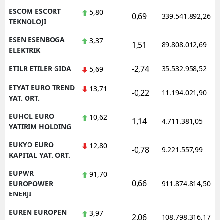
ESCOM ESCORT
5,80
0,69
339.541.892,26
TEKNOLOJI
ESEN ESENBOGA
3,37
1,51
89.808.012,69
ELEKTRIK
-2,74
ETILR ETILER GIDA
35.532.958,52
5,69
ETYAT EURO TREND
13,71
-0,22
11.194.021,90
YAT. ORT.
EUHOL EURO
10,62
1,14
4.711.381,05
YATIRIM HOLDING
EUKYO EURO
12,80
-0,78
9.221.557,99
KAPITAL YAT. ORT.
EUPWR
91,70
0,66
EUROPOWER
911.874.814,50
ENERJI
EUREN EUROPEN
3,97
2,06
108.798.316,17