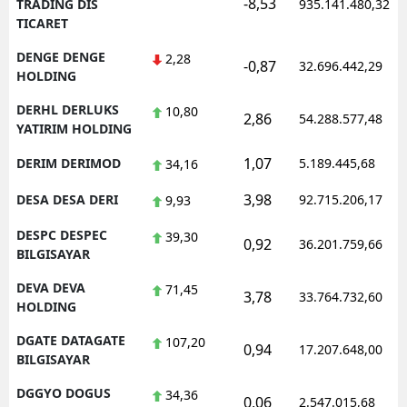
-8,53
TRADING DIS
935.141.480,32
TICARET
DENGE DENGE
2,28
-0,87
32.696.442,29
HOLDING
DERHL DERLUKS
10,80
2,86
54.288.577,48
YATIRIM HOLDING
1,07
DERIM DERIMOD
5.189.445,68
34,16
3,98
DESA DESA DERI
92.715.206,17
9,93
DESPC DESPEC
39,30
0,92
36.201.759,66
BILGISAYAR
DEVA DEVA
71,45
3,78
33.764.732,60
HOLDING
DGATE DATAGATE
107,20
0,94
17.207.648,00
BILGISAYAR
DGGYO DOGUS
34,36
0,06
2.547.015,68