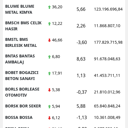
BLUME BLUME
36,20
5,66
123.196.696,84
METAL KIMYA
BMSCH BMS CELIK
12,22
2,26
11.868.807,10
HASIR
BMSTL BMS
46,66
-3,60
177.829.715,98
BIRLESIK METAL
BNTAS BANTAS
6,80
8,63
91.678.048,63
AMBALAJ
BOBET BOGAZICI
17,91
1,13
41.453.711,11
BETON SANAYI
BORLS BORLEASE
5,38
-0,37
21.810.012,96
OTOMOTIV
5,88
BORSK BOR SEKER
65.840.848,24
5,94
-1,13
BOSSA BOSSA
10.361.008,49
6,12