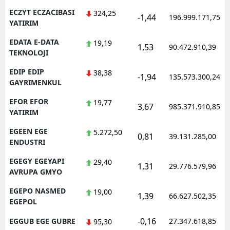
ECZYT ECZACIBASI
324,25
-1,44
196.999.171,75
YATIRIM
EDATA E-DATA
19,19
1,53
90.472.910,39
TEKNOLOJI
EDIP EDIP
38,38
-1,94
135.573.300,24
GAYRIMENKUL
EFOR EFOR
19,77
3,67
985.371.910,85
YATIRIM
EGEEN EGE
5.272,50
0,81
39.131.285,00
ENDUSTRI
EGEGY EGEYAPI
29,40
1,31
29.776.579,96
AVRUPA GMYO
EGEPO NASMED
19,00
1,39
66.627.502,35
EGEPOL
-0,16
EGGUB EGE GUBRE
27.347.618,85
95,30