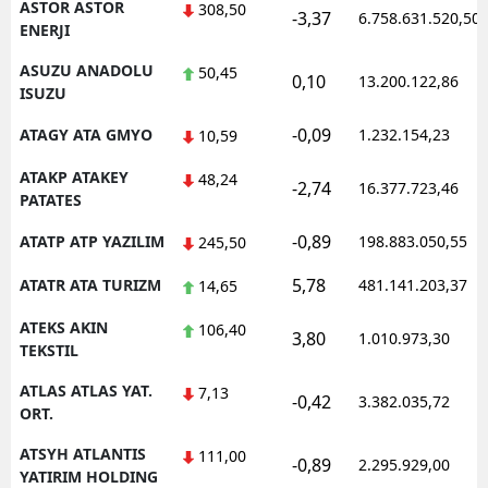
ASTOR ASTOR
308,50
-3,37
6.758.631.520,50
ENERJI
ASUZU ANADOLU
50,45
0,10
13.200.122,86
ISUZU
-0,09
ATAGY ATA GMYO
1.232.154,23
10,59
ATAKP ATAKEY
48,24
-2,74
16.377.723,46
PATATES
-0,89
ATATP ATP YAZILIM
198.883.050,55
245,50
5,78
ATATR ATA TURIZM
481.141.203,37
14,65
ATEKS AKIN
106,40
3,80
1.010.973,30
TEKSTIL
ATLAS ATLAS YAT.
7,13
-0,42
3.382.035,72
ORT.
ATSYH ATLANTIS
111,00
-0,89
2.295.929,00
YATIRIM HOLDING