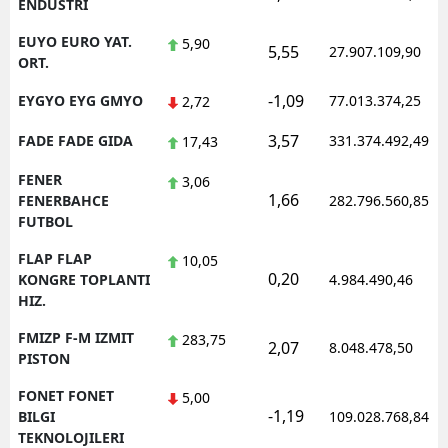
ENDUSTRI
EUYO EURO YAT.
5,90
5,55
27.907.109,90
ORT.
-1,09
EYGYO EYG GMYO
77.013.374,25
2,72
3,57
FADE FADE GIDA
331.374.492,49
17,43
FENER
3,06
1,66
FENERBAHCE
282.796.560,85
FUTBOL
FLAP FLAP
10,05
0,20
KONGRE TOPLANTI
4.984.490,46
HIZ.
FMIZP F-M IZMIT
283,75
2,07
8.048.478,50
PISTON
FONET FONET
5,00
-1,19
BILGI
109.028.768,84
TEKNOLOJILERI