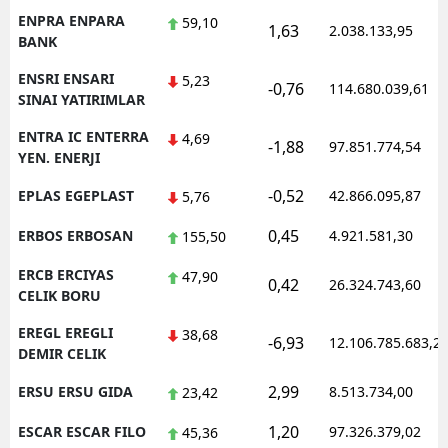
ENPRA ENPARA
59,10
1,63
2.038.133,95
BANK
ENSRI ENSARI
5,23
-0,76
114.680.039,61
SINAI YATIRIMLAR
ENTRA IC ENTERRA
4,69
-1,88
97.851.774,54
YEN. ENERJI
-0,52
EPLAS EGEPLAST
42.866.095,87
5,76
0,45
ERBOS ERBOSAN
4.921.581,30
155,50
ERCB ERCIYAS
47,90
0,42
26.324.743,60
CELIK BORU
EREGL EREGLI
38,68
-6,93
12.106.785.683,2
DEMIR CELIK
2,99
ERSU ERSU GIDA
8.513.734,00
23,42
1,20
ESCAR ESCAR FILO
97.326.379,02
45,36