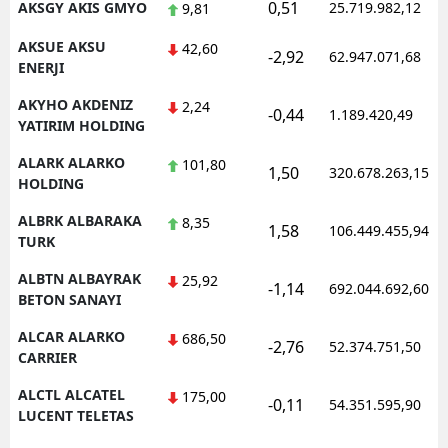
0,51
AKSGY AKIS GMYO
25.719.982,12
9,81
AKSUE AKSU
42,60
-2,92
62.947.071,68
ENERJI
AKYHO AKDENIZ
2,24
-0,44
1.189.420,49
YATIRIM HOLDING
ALARK ALARKO
101,80
1,50
320.678.263,15
HOLDING
ALBRK ALBARAKA
8,35
1,58
106.449.455,94
TURK
ALBTN ALBAYRAK
25,92
-1,14
692.044.692,60
BETON SANAYI
ALCAR ALARKO
686,50
-2,76
52.374.751,50
CARRIER
ALCTL ALCATEL
175,00
-0,11
54.351.595,90
LUCENT TELETAS