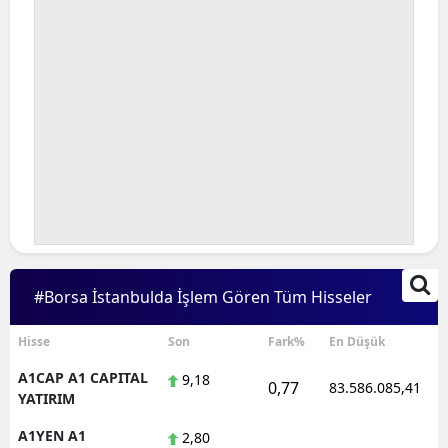
#Borsa İstanbulda İşlem Gören Tüm Hisseler
Hisse
Son
Fark%
En Düşük
A1CAP A1 CAPITAL
9,18
0,77
83.586.085,41
YATIRIM
A1YEN A1
2,80