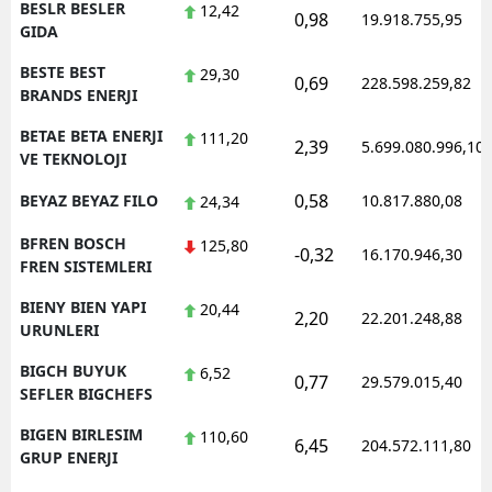
BESLR BESLER
12,42
0,98
19.918.755,95
GIDA
BESTE BEST
29,30
0,69
228.598.259,82
BRANDS ENERJI
BETAE BETA ENERJI
111,20
2,39
5.699.080.996,10
VE TEKNOLOJI
0,58
BEYAZ BEYAZ FILO
10.817.880,08
24,34
BFREN BOSCH
125,80
-0,32
16.170.946,30
FREN SISTEMLERI
BIENY BIEN YAPI
20,44
2,20
22.201.248,88
URUNLERI
BIGCH BUYUK
6,52
0,77
29.579.015,40
SEFLER BIGCHEFS
BIGEN BIRLESIM
110,60
6,45
204.572.111,80
GRUP ENERJI