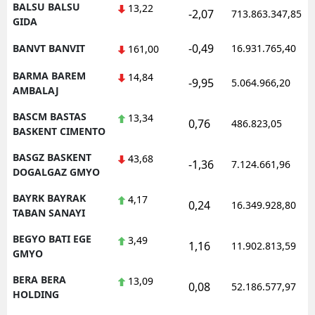
BALSU BALSU
13,22
-2,07
713.863.347,85
GIDA
-0,49
BANVT BANVIT
16.931.765,40
161,00
BARMA BAREM
14,84
-9,95
5.064.966,20
AMBALAJ
BASCM BASTAS
13,34
0,76
486.823,05
BASKENT CIMENTO
BASGZ BASKENT
43,68
-1,36
7.124.661,96
DOGALGAZ GMYO
BAYRK BAYRAK
4,17
0,24
16.349.928,80
TABAN SANAYI
BEGYO BATI EGE
3,49
1,16
11.902.813,59
GMYO
BERA BERA
13,09
0,08
52.186.577,97
HOLDING