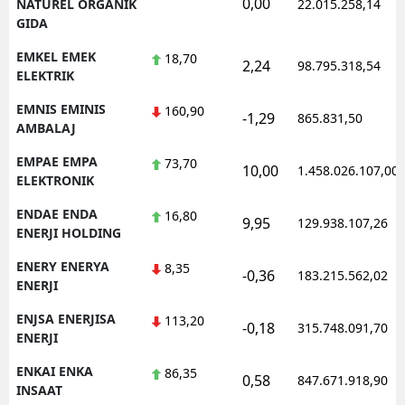
0,00
NATUREL ORGANIK
22.015.258,14
GIDA
EMKEL EMEK
18,70
2,24
98.795.318,54
ELEKTRIK
EMNIS EMINIS
160,90
-1,29
865.831,50
AMBALAJ
EMPAE EMPA
73,70
10,00
1.458.026.107,00
ELEKTRONIK
ENDAE ENDA
16,80
9,95
129.938.107,26
ENERJI HOLDING
ENERY ENERYA
8,35
-0,36
183.215.562,02
ENERJI
ENJSA ENERJISA
113,20
-0,18
315.748.091,70
ENERJI
ENKAI ENKA
86,35
0,58
847.671.918,90
INSAAT