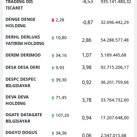
-8,53
TRADING DIS
935.141.480,32
TICARET
DENGE DENGE
2,28
-0,87
32.696.442,29
HOLDING
DERHL DERLUKS
10,80
2,86
54.288.577,48
YATIRIM HOLDING
1,07
DERIM DERIMOD
5.189.445,68
34,16
3,98
DESA DESA DERI
92.715.206,17
9,93
DESPC DESPEC
39,30
0,92
36.201.759,66
BILGISAYAR
DEVA DEVA
71,45
3,78
33.764.732,60
HOLDING
DGATE DATAGATE
107,20
0,94
17.207.648,00
BILGISAYAR
DGGYO DOGUS
34,36
0,06
2.547.015,68