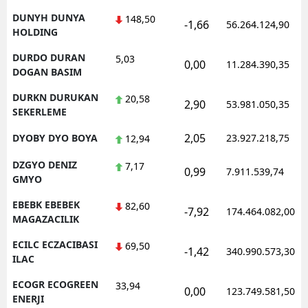
DUNYH DUNYA
148,50
-1,66
56.264.124,90
HOLDING
DURDO DURAN
5,03
0,00
11.284.390,35
DOGAN BASIM
DURKN DURUKAN
20,58
2,90
53.981.050,35
SEKERLEME
2,05
DYOBY DYO BOYA
23.927.218,75
12,94
DZGYO DENIZ
7,17
0,99
7.911.539,74
GMYO
EBEBK EBEBEK
82,60
-7,92
174.464.082,00
MAGAZACILIK
ECILC ECZACIBASI
69,50
-1,42
340.990.573,30
ILAC
ECOGR ECOGREEN
33,94
0,00
123.749.581,50
ENERJI