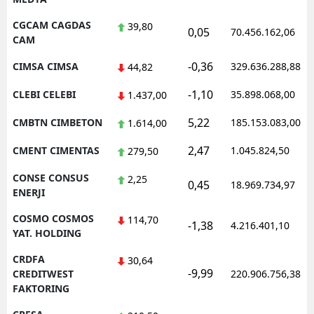
CGCAM CAGDAS
39,80
0,05
70.456.162,06
CAM
-0,36
CIMSA CIMSA
329.636.288,88
44,82
-1,10
CLEBI CELEBI
35.898.068,00
1.437,00
5,22
CMBTN CIMBETON
185.153.083,00
1.614,00
2,47
CMENT CIMENTAS
1.045.824,50
279,50
CONSE CONSUS
2,25
0,45
18.969.734,97
ENERJI
COSMO COSMOS
114,70
-1,38
4.216.401,10
YAT. HOLDING
CRDFA
30,64
-9,99
CREDITWEST
220.906.756,38
FAKTORING