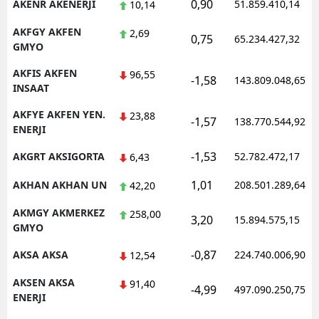
0,90
AKENR AKENERJI
51.859.410,14
10,14
AKFGY AKFEN
2,69
0,75
65.234.427,32
GMYO
AKFIS AKFEN
96,55
-1,58
143.809.048,65
INSAAT
AKFYE AKFEN YEN.
23,88
-1,57
138.770.544,92
ENERJI
-1,53
AKGRT AKSIGORTA
52.782.472,17
6,43
1,01
AKHAN AKHAN UN
208.501.289,64
42,20
AKMGY AKMERKEZ
258,00
3,20
15.894.575,15
GMYO
-0,87
AKSA AKSA
224.740.006,90
12,54
AKSEN AKSA
91,40
-4,99
497.090.250,75
ENERJI