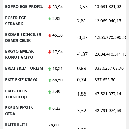
-0,53
EGPRO EGE PROFIL
13.631.321,02
33,94
EGSER EGE
2,93
2,81
12.069.940,15
SERAMIK
EKDMR EKINCILER
45,30
-4,47
1.355.270.596,56
DEMIR CELIK
EKGYO EMLAK
17,94
-1,37
2.634.410.311,19
KONUT GMYO
0,89
EKIM EKIM TURIZM
333.625.168,70
18,21
0,74
EKIZ EKIZ KIMYA
357.655,50
68,50
EKOS EKOS
5,49
1,86
47.521.377,14
TEKNOLOJI
EKSUN EKSUN
6,23
3,32
42.791.974,53
GIDA
ELITE ELITE
28,80