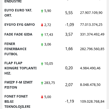
ENDUSTRI
EUYO EURO YAT.
5,90
5,55
27.907.109,90
ORT.
-1,09
EYGYO EYG GMYO
77.013.374,25
2,72
3,57
FADE FADE GIDA
331.374.492,49
17,43
FENER
3,06
1,66
FENERBAHCE
282.796.560,85
FUTBOL
FLAP FLAP
10,05
0,20
KONGRE TOPLANTI
4.984.490,46
HIZ.
FMIZP F-M IZMIT
283,75
2,07
8.048.478,50
PISTON
FONET FONET
5,00
-1,19
BILGI
109.028.768,84
TEKNOLOJILERI