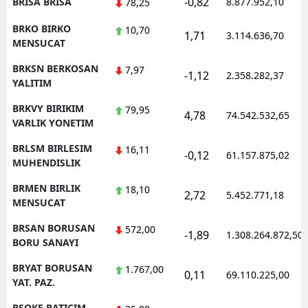
-0,82
BRISA BRISA
8.877.952,10
78,25
BRKO BIRKO
10,70
1,71
3.114.636,70
MENSUCAT
BRKSN BERKOSAN
7,97
-1,12
2.358.282,37
YALITIM
BRKVY BIRIKIM
79,95
4,78
74.542.532,65
VARLIK YONETIM
BRLSM BIRLESIM
16,11
-0,12
61.157.875,02
MUHENDISLIK
BRMEN BIRLIK
18,10
2,72
5.452.771,18
MENSUCAT
BRSAN BORUSAN
572,00
-1,89
1.308.264.872,50
BORU SANAYI
BRYAT BORUSAN
1.767,00
0,11
69.110.225,00
YAT. PAZ.
BSOKE BATICIM