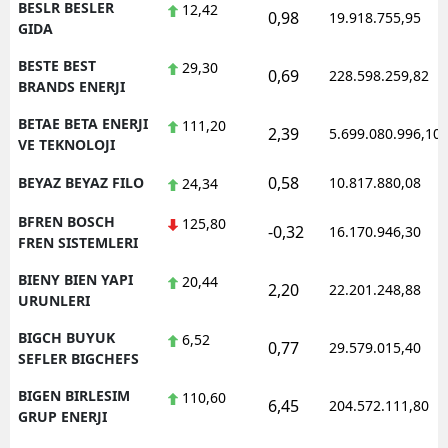
BESLR BESLER
12,42
0,98
19.918.755,95
GIDA
BESTE BEST
29,30
0,69
228.598.259,82
BRANDS ENERJI
BETAE BETA ENERJI
111,20
2,39
5.699.080.996,10
VE TEKNOLOJI
0,58
BEYAZ BEYAZ FILO
10.817.880,08
24,34
BFREN BOSCH
125,80
-0,32
16.170.946,30
FREN SISTEMLERI
BIENY BIEN YAPI
20,44
2,20
22.201.248,88
URUNLERI
BIGCH BUYUK
6,52
0,77
29.579.015,40
SEFLER BIGCHEFS
BIGEN BIRLESIM
110,60
6,45
204.572.111,80
GRUP ENERJI