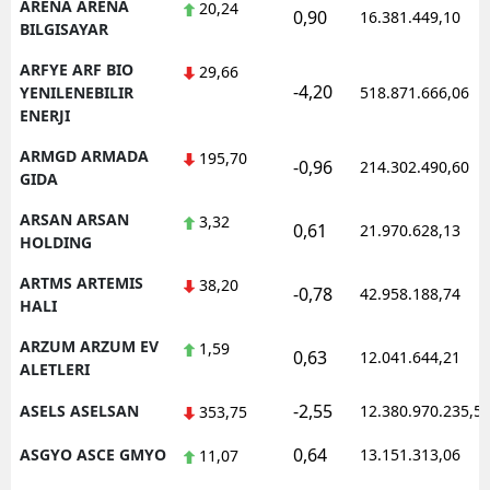
ARENA ARENA
20,24
0,90
16.381.449,10
BILGISAYAR
ARFYE ARF BIO
29,66
-4,20
YENILENEBILIR
518.871.666,06
ENERJI
ARMGD ARMADA
195,70
-0,96
214.302.490,60
GIDA
ARSAN ARSAN
3,32
0,61
21.970.628,13
HOLDING
ARTMS ARTEMIS
38,20
-0,78
42.958.188,74
HALI
ARZUM ARZUM EV
1,59
0,63
12.041.644,21
ALETLERI
-2,55
ASELS ASELSAN
12.380.970.235,5
353,75
0,64
ASGYO ASCE GMYO
13.151.313,06
11,07