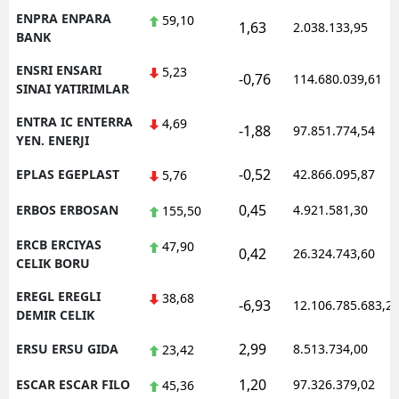
ENPRA ENPARA
59,10
1,63
2.038.133,95
BANK
ENSRI ENSARI
5,23
-0,76
114.680.039,61
SINAI YATIRIMLAR
ENTRA IC ENTERRA
4,69
-1,88
97.851.774,54
YEN. ENERJI
-0,52
EPLAS EGEPLAST
42.866.095,87
5,76
0,45
ERBOS ERBOSAN
4.921.581,30
155,50
ERCB ERCIYAS
47,90
0,42
26.324.743,60
CELIK BORU
EREGL EREGLI
38,68
-6,93
12.106.785.683,2
DEMIR CELIK
2,99
ERSU ERSU GIDA
8.513.734,00
23,42
1,20
ESCAR ESCAR FILO
97.326.379,02
45,36