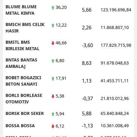
BLUME BLUME
36,20
5,66
123.196.696,84
METAL KIMYA
BMSCH BMS CELIK
12,22
2,26
11.868.807,10
HASIR
BMSTL BMS
46,66
-3,60
177.829.715,98
BIRLESIK METAL
BNTAS BANTAS
6,80
8,63
91.678.048,63
AMBALAJ
BOBET BOGAZICI
17,91
1,13
41.453.711,11
BETON SANAYI
BORLS BORLEASE
5,38
-0,37
21.810.012,96
OTOMOTIV
5,88
BORSK BOR SEKER
65.840.848,24
5,94
-1,13
BOSSA BOSSA
10.361.008,49
6,12