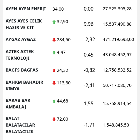
0,00
AYEN AYEN ENERJI
27.525.395,28
34,00
AYES AYES CELIK
32,90
9,96
15.537.490,88
HASIR VE CIT
-2,32
AYGAZ AYGAZ
471.219.693,00
284,50
AZTEK AZTEK
4,47
0,45
43.048.452,97
TEKNOLOJI
-0,82
BAGFS BAGFAS
12.758.532,52
24,32
BAHKM BAHADIR
113,30
-2,41
50.717.086,70
KIMYA
BAKAB BAK
44,68
1,55
15.758.914,54
AMBALAJ
BALAT
72,00
-1,71
BALATACILAR
1.548.845,50
BALATACILIK