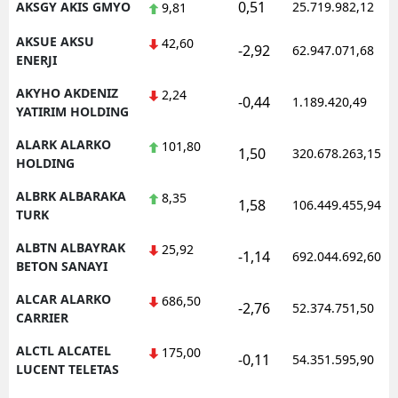
0,51
AKSGY AKIS GMYO
25.719.982,12
9,81
AKSUE AKSU
42,60
-2,92
62.947.071,68
ENERJI
AKYHO AKDENIZ
2,24
-0,44
1.189.420,49
YATIRIM HOLDING
ALARK ALARKO
101,80
1,50
320.678.263,15
HOLDING
ALBRK ALBARAKA
8,35
1,58
106.449.455,94
TURK
ALBTN ALBAYRAK
25,92
-1,14
692.044.692,60
BETON SANAYI
ALCAR ALARKO
686,50
-2,76
52.374.751,50
CARRIER
ALCTL ALCATEL
175,00
-0,11
54.351.595,90
LUCENT TELETAS