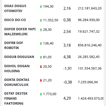
DOAS DOGUS
194,30
2,16
212.181.643,20
OTOMOTIV
0,38
DOCO DO-CO
96.284.930,00
11.352,50
DOFER DOFER YAPI
28,30
2,54
19.621.747,32
MALZEMELERI
DOFRB DOF
136,40
3,18
856.816.246,40
ROBOTIK
4,38
DOGUB DOGUSAN
26.285.582,45
81,05
DOHOL DOGAN
20,50
-1,91
131.554.567,36
HOLDING
DOKTA DOKTAS
21,20
-0,38
7.235.066,94
DOKUMCULUK
DSTKF DESTEK
1.773,00
4,29
FINANS
1.424.493.073,00
FAKTORING