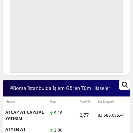
#Borsa İstanbulda İşlem Gören Tüm Hisseler
Hisse
Son
Fark%
En Düşük
A1CAP A1 CAPITAL
9,18
0,77
83.586.085,41
YATIRIM
A1YEN A1
2,80