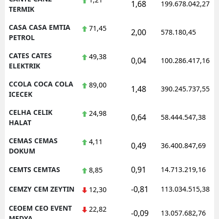
1,68
199.678.042,27
TERMIK
CASA CASA EMTIA
71,45
2,00
578.180,45
PETROL
CATES CATES
49,38
0,04
100.286.417,16
ELEKTRIK
CCOLA COCA COLA
89,00
1,48
390.245.737,55
ICECEK
CELHA CELIK
24,98
0,64
58.444.547,38
HALAT
CEMAS CEMAS
4,11
0,49
36.400.847,69
DOKUM
0,91
CEMTS CEMTAS
14.713.219,16
8,85
-0,81
CEMZY CEM ZEYTIN
113.034.515,38
12,30
CEOEM CEO EVENT
22,82
-0,09
13.057.682,76
MEDYA