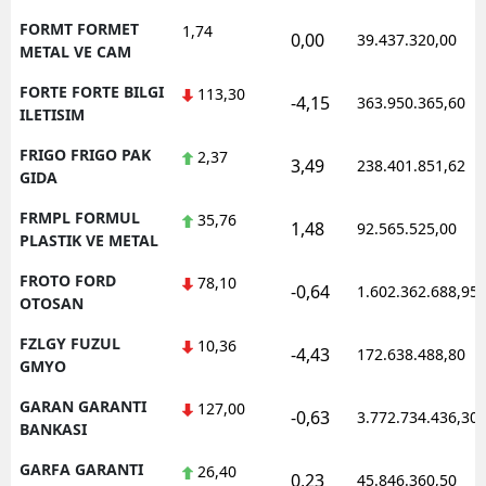
FORMT FORMET
1,74
0,00
39.437.320,00
METAL VE CAM
FORTE FORTE BILGI
113,30
-4,15
363.950.365,60
ILETISIM
FRIGO FRIGO PAK
2,37
3,49
238.401.851,62
GIDA
FRMPL FORMUL
35,76
1,48
92.565.525,00
PLASTIK VE METAL
FROTO FORD
78,10
-0,64
1.602.362.688,95
OTOSAN
FZLGY FUZUL
10,36
-4,43
172.638.488,80
GMYO
GARAN GARANTI
127,00
-0,63
3.772.734.436,30
BANKASI
GARFA GARANTI
26,40
0,23
45.846.360,50