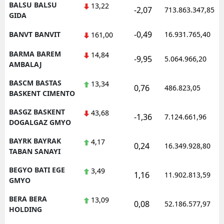
BALSU BALSU
13,22
-2,07
713.863.347,85
GIDA
-0,49
BANVT BANVIT
16.931.765,40
161,00
BARMA BAREM
14,84
-9,95
5.064.966,20
AMBALAJ
BASCM BASTAS
13,34
0,76
486.823,05
BASKENT CIMENTO
BASGZ BASKENT
43,68
-1,36
7.124.661,96
DOGALGAZ GMYO
BAYRK BAYRAK
4,17
0,24
16.349.928,80
TABAN SANAYI
BEGYO BATI EGE
3,49
1,16
11.902.813,59
GMYO
BERA BERA
13,09
0,08
52.186.577,97
HOLDING