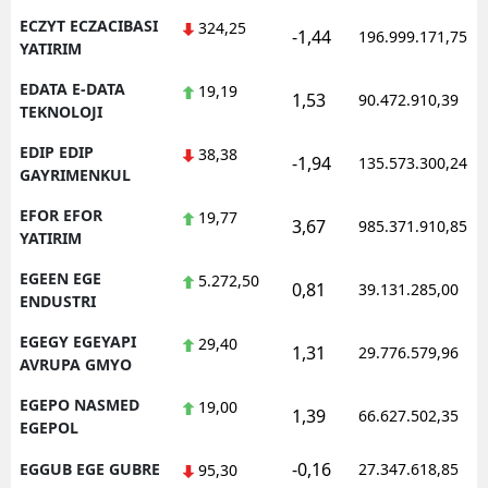
ECZYT ECZACIBASI
324,25
-1,44
196.999.171,75
YATIRIM
EDATA E-DATA
19,19
1,53
90.472.910,39
TEKNOLOJI
EDIP EDIP
38,38
-1,94
135.573.300,24
GAYRIMENKUL
EFOR EFOR
19,77
3,67
985.371.910,85
YATIRIM
EGEEN EGE
5.272,50
0,81
39.131.285,00
ENDUSTRI
EGEGY EGEYAPI
29,40
1,31
29.776.579,96
AVRUPA GMYO
EGEPO NASMED
19,00
1,39
66.627.502,35
EGEPOL
-0,16
EGGUB EGE GUBRE
27.347.618,85
95,30