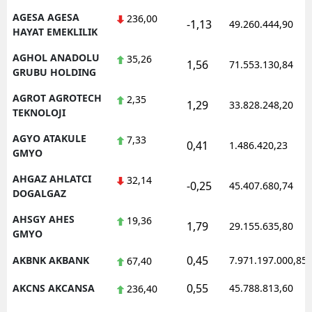
AGESA AGESA
236,00
-1,13
49.260.444,90
HAYAT EMEKLILIK
AGHOL ANADOLU
35,26
1,56
71.553.130,84
GRUBU HOLDING
AGROT AGROTECH
2,35
1,29
33.828.248,20
TEKNOLOJI
AGYO ATAKULE
7,33
0,41
1.486.420,23
GMYO
AHGAZ AHLATCI
32,14
-0,25
45.407.680,74
DOGALGAZ
AHSGY AHES
19,36
1,79
29.155.635,80
GMYO
0,45
AKBNK AKBANK
7.971.197.000,85
67,40
0,55
AKCNS AKCANSA
45.788.813,60
236,40