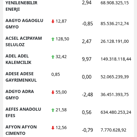
2,94
YENILENEBILIR
68.908.325,15
ENERJI
AAGYO AGAOGLU
12,87
-0,85
85.536.212,74
GMYO
ACSEL ACIPAYAM
128,50
2,47
26.128.191,00
SELULOZ
ADEL ADEL
32,42
9,97
149.318.118,44
KALEMCILIK
ADESE ADESE
0,85
0,00
52.065.239,39
GAYRIMENKUL
ADGYO ADRA
55,00
-2,48
36.451.393,75
GMYO
AEFES ANADOLU
21,58
0,56
634.480.253,24
EFES
AFYON AFYON
12,56
-0,79
7.770.628,92
CIMENTO