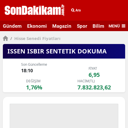
Ara
Gündem
Ekonomi
Magazin
Spor
Bilim ve Teknolo
MENÜ
/
Hisse Senedi Fiyatları
ISSEN ISBIR SENTETIK DOKUMA
Son Güncelleme
FİYAT
18:10
6,95
DEĞİŞİM
HACİM(TL)
1,76%
7.832.823,62