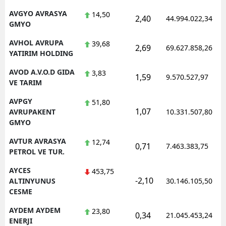
AVGYO AVRASYA
14,50
2,40
44.994.022,34
GMYO
AVHOL AVRUPA
39,68
2,69
69.627.858,26
YATIRIM HOLDING
AVOD A.V.O.D GIDA
3,83
1,59
9.570.527,97
VE TARIM
AVPGY
51,80
1,07
AVRUPAKENT
10.331.507,80
GMYO
AVTUR AVRASYA
12,74
0,71
7.463.383,75
PETROL VE TUR.
AYCES
453,75
-2,10
ALTINYUNUS
30.146.105,50
CESME
AYDEM AYDEM
23,80
0,34
21.045.453,24
ENERJI