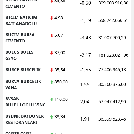
35,88
-0,50
309.003.910,80
CIMENTO
BTCIM BATICIM
4,98
-1,19
558.742.666,51
BATI ANADOLU
BUCIM BURSA
5,07
-3,43
31.007.700,29
CIMENTO
BULGS BULLS
37,00
-2,17
181.928.021,96
GSYO
-1,55
BURCE BURCELIK
77.406.946,18
35,54
BURVA BURCELIK
850,00
1,55
30.260.376,00
VANA
BVSAN
110,00
2,04
57.947.412,90
BULBULOGLU VINC
BYDNR BAYDONER
38,34
1,91
36.399.523,46
RESTORANLARI
CANTE CAN2
1,21