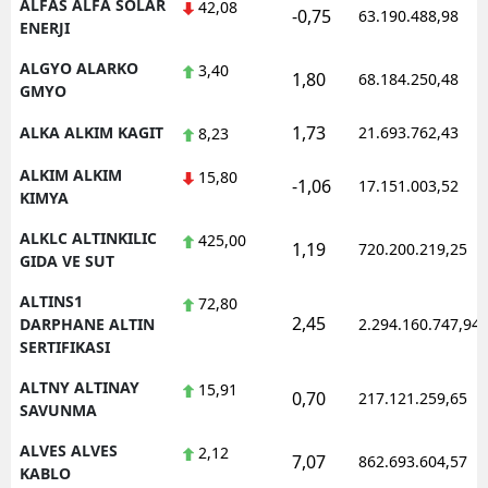
ALFAS ALFA SOLAR
42,08
-0,75
63.190.488,98
ENERJI
ALGYO ALARKO
3,40
1,80
68.184.250,48
GMYO
1,73
ALKA ALKIM KAGIT
21.693.762,43
8,23
ALKIM ALKIM
15,80
-1,06
17.151.003,52
KIMYA
ALKLC ALTINKILIC
425,00
1,19
720.200.219,25
GIDA VE SUT
ALTINS1
72,80
2,45
DARPHANE ALTIN
2.294.160.747,94
SERTIFIKASI
ALTNY ALTINAY
15,91
0,70
217.121.259,65
SAVUNMA
ALVES ALVES
2,12
7,07
862.693.604,57
KABLO