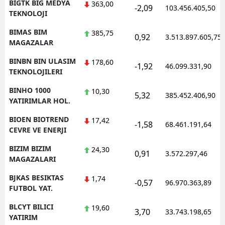
BIGTK BIG MEDYA
363,00
-2,09
103.456.405,50
TEKNOLOJI
BIMAS BIM
385,75
0,92
3.513.897.605,75
MAGAZALAR
BINBN BIN ULASIM
178,60
-1,92
46.099.331,90
TEKNOLOJILERI
BINHO 1000
10,30
5,32
385.452.406,90
YATIRIMLAR HOL.
BIOEN BIOTREND
17,42
-1,58
68.461.191,64
CEVRE VE ENERJI
BIZIM BIZIM
24,30
0,91
3.572.297,46
MAGAZALARI
BJKAS BESIKTAS
1,74
-0,57
96.970.363,89
FUTBOL YAT.
BLCYT BILICI
19,60
3,70
33.743.198,65
YATIRIM