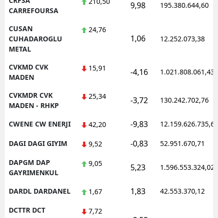
CRFSA
210,50
9,98
195.380.644,60
CARREFOURSA
CUSAN
24,76
1,06
CUHADAROGLU
12.252.073,38
METAL
CVKMD CVK
15,91
-4,16
1.021.808.061,43
MADEN
CVKMDR CVK
25,34
-3,72
130.242.702,76
MADEN - RHKP
-9,83
CWENE CW ENERJI
12.159.626.735,6
42,20
-0,83
DAGI DAGI GIYIM
52.951.670,71
9,52
DAPGM DAP
9,05
5,23
1.596.553.324,02
GAYRIMENKUL
1,83
DARDL DARDANEL
42.553.370,12
1,67
DCTTR DCT
7,72