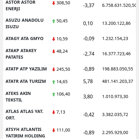
ASTOR ASTOR
308,50
-3,37
6.758.631.520,50
ENERJI
ASUZU ANADOLU
50,45
0,10
13.200.122,86
ISUZU
-0,09
ATAGY ATA GMYO
1.232.154,23
10,59
ATAKP ATAKEY
48,24
-2,74
16.377.723,46
PATATES
-0,89
ATATP ATP YAZILIM
198.883.050,55
245,50
5,78
ATATR ATA TURIZM
481.141.203,37
14,65
ATEKS AKIN
106,40
3,80
1.010.973,30
TEKSTIL
ATLAS ATLAS YAT.
7,13
-0,42
3.382.035,72
ORT.
ATSYH ATLANTIS
111,00
-0,89
2.295.929,00
YATIRIM HOLDING