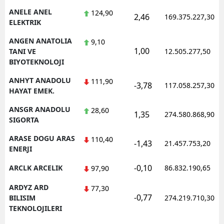
ANELE ANEL
124,90
2,46
169.375.227,30
ELEKTRIK
ANGEN ANATOLIA
9,10
1,00
TANI VE
12.505.277,50
BIYOTEKNOLOJI
ANHYT ANADOLU
111,90
-3,78
117.058.257,30
HAYAT EMEK.
ANSGR ANADOLU
28,60
1,35
274.580.868,90
SIGORTA
ARASE DOGU ARAS
110,40
-1,43
21.457.753,20
ENERJI
-0,10
ARCLK ARCELIK
86.832.190,65
97,90
ARDYZ ARD
77,30
-0,77
BILISIM
274.219.710,30
TEKNOLOJILERI