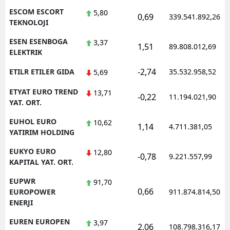
ESCOM ESCORT
5,80
0,69
339.541.892,26
TEKNOLOJI
ESEN ESENBOGA
3,37
1,51
89.808.012,69
ELEKTRIK
-2,74
ETILR ETILER GIDA
35.532.958,52
5,69
ETYAT EURO TREND
13,71
-0,22
11.194.021,90
YAT. ORT.
EUHOL EURO
10,62
1,14
4.711.381,05
YATIRIM HOLDING
EUKYO EURO
12,80
-0,78
9.221.557,99
KAPITAL YAT. ORT.
EUPWR
91,70
0,66
EUROPOWER
911.874.814,50
ENERJI
EUREN EUROPEN
3,97
2,06
108.798.316,17