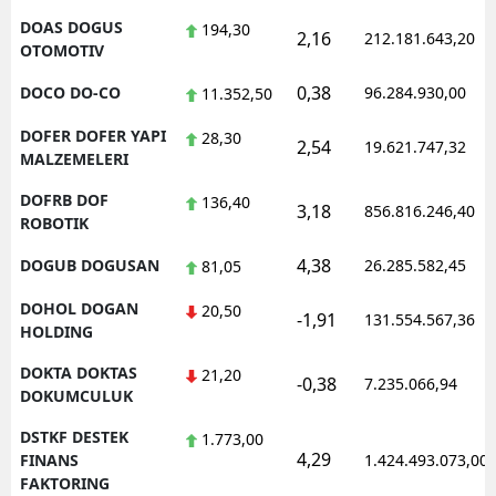
DOAS DOGUS
194,30
2,16
212.181.643,20
OTOMOTIV
0,38
DOCO DO-CO
96.284.930,00
11.352,50
DOFER DOFER YAPI
28,30
2,54
19.621.747,32
MALZEMELERI
DOFRB DOF
136,40
3,18
856.816.246,40
ROBOTIK
4,38
DOGUB DOGUSAN
26.285.582,45
81,05
DOHOL DOGAN
20,50
-1,91
131.554.567,36
HOLDING
DOKTA DOKTAS
21,20
-0,38
7.235.066,94
DOKUMCULUK
DSTKF DESTEK
1.773,00
4,29
FINANS
1.424.493.073,00
FAKTORING