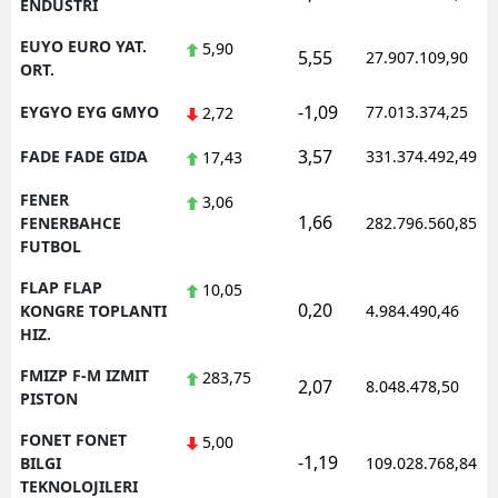
ENDUSTRI
EUYO EURO YAT.
5,90
5,55
27.907.109,90
ORT.
-1,09
EYGYO EYG GMYO
77.013.374,25
2,72
3,57
FADE FADE GIDA
331.374.492,49
17,43
FENER
3,06
1,66
FENERBAHCE
282.796.560,85
FUTBOL
FLAP FLAP
10,05
0,20
KONGRE TOPLANTI
4.984.490,46
HIZ.
FMIZP F-M IZMIT
283,75
2,07
8.048.478,50
PISTON
FONET FONET
5,00
-1,19
BILGI
109.028.768,84
TEKNOLOJILERI