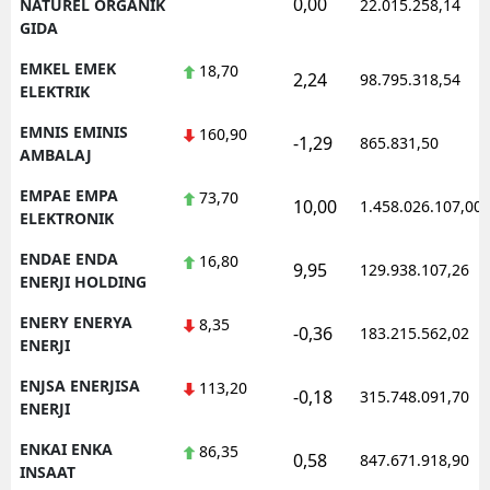
0,00
NATUREL ORGANIK
22.015.258,14
GIDA
EMKEL EMEK
18,70
2,24
98.795.318,54
ELEKTRIK
EMNIS EMINIS
160,90
-1,29
865.831,50
AMBALAJ
EMPAE EMPA
73,70
10,00
1.458.026.107,00
ELEKTRONIK
ENDAE ENDA
16,80
9,95
129.938.107,26
ENERJI HOLDING
ENERY ENERYA
8,35
-0,36
183.215.562,02
ENERJI
ENJSA ENERJISA
113,20
-0,18
315.748.091,70
ENERJI
ENKAI ENKA
86,35
0,58
847.671.918,90
INSAAT