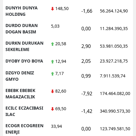
DUNYH DUNYA
148,50
-1,66
56.264.124,90
HOLDING
DURDO DURAN
5,03
0,00
11.284.390,35
DOGAN BASIM
DURKN DURUKAN
20,58
2,90
53.981.050,35
SEKERLEME
2,05
DYOBY DYO BOYA
23.927.218,75
12,94
DZGYO DENIZ
7,17
0,99
7.911.539,74
GMYO
EBEBK EBEBEK
82,60
-7,92
174.464.082,00
MAGAZACILIK
ECILC ECZACIBASI
69,50
-1,42
340.990.573,30
ILAC
ECOGR ECOGREEN
33,94
0,00
123.749.581,50
ENERJI