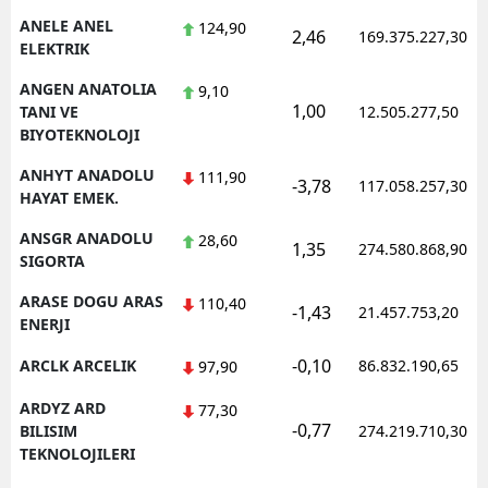
ANELE ANEL
124,90
2,46
169.375.227,30
ELEKTRIK
ANGEN ANATOLIA
9,10
1,00
TANI VE
12.505.277,50
BIYOTEKNOLOJI
ANHYT ANADOLU
111,90
-3,78
117.058.257,30
HAYAT EMEK.
ANSGR ANADOLU
28,60
1,35
274.580.868,90
SIGORTA
ARASE DOGU ARAS
110,40
-1,43
21.457.753,20
ENERJI
-0,10
ARCLK ARCELIK
86.832.190,65
97,90
ARDYZ ARD
77,30
-0,77
BILISIM
274.219.710,30
TEKNOLOJILERI