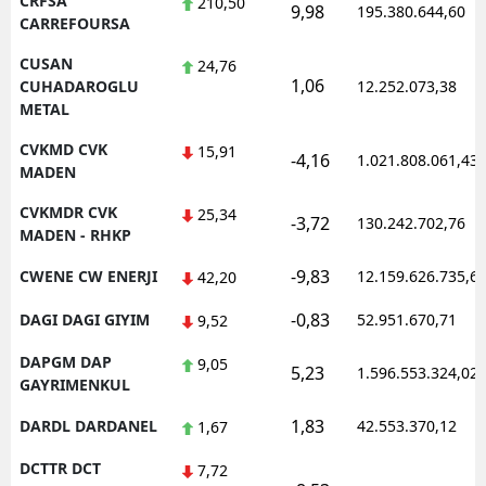
CRFSA
210,50
9,98
195.380.644,60
CARREFOURSA
CUSAN
24,76
1,06
CUHADAROGLU
12.252.073,38
METAL
CVKMD CVK
15,91
-4,16
1.021.808.061,43
MADEN
CVKMDR CVK
25,34
-3,72
130.242.702,76
MADEN - RHKP
-9,83
CWENE CW ENERJI
12.159.626.735,6
42,20
-0,83
DAGI DAGI GIYIM
52.951.670,71
9,52
DAPGM DAP
9,05
5,23
1.596.553.324,02
GAYRIMENKUL
1,83
DARDL DARDANEL
42.553.370,12
1,67
DCTTR DCT
7,72