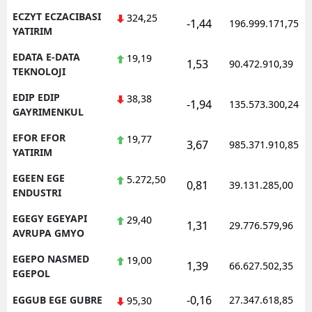
ECZYT ECZACIBASI
324,25
-1,44
196.999.171,75
YATIRIM
EDATA E-DATA
19,19
1,53
90.472.910,39
TEKNOLOJI
EDIP EDIP
38,38
-1,94
135.573.300,24
GAYRIMENKUL
EFOR EFOR
19,77
3,67
985.371.910,85
YATIRIM
EGEEN EGE
5.272,50
0,81
39.131.285,00
ENDUSTRI
EGEGY EGEYAPI
29,40
1,31
29.776.579,96
AVRUPA GMYO
EGEPO NASMED
19,00
1,39
66.627.502,35
EGEPOL
-0,16
EGGUB EGE GUBRE
27.347.618,85
95,30