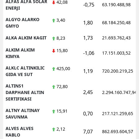
ALFAS ALFA SOLAR
42,08
-0,75
63.190.488,98
ENERJI
ALGYO ALARKO
3,40
1,80
68.184.250,48
GMYO
1,73
ALKA ALKIM KAGIT
21.693.762,43
8,23
ALKIM ALKIM
15,80
-1,06
17.151.003,52
KIMYA
ALKLC ALTINKILIC
425,00
1,19
720.200.219,25
GIDA VE SUT
ALTINS1
72,80
2,45
DARPHANE ALTIN
2.294.160.747,94
SERTIFIKASI
ALTNY ALTINAY
15,91
0,70
217.121.259,65
SAVUNMA
ALVES ALVES
2,12
7,07
862.693.604,57
KABLO