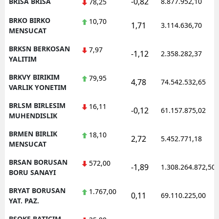
-0,82
BRISA BRISA
8.877.952,10
78,25
BRKO BIRKO
10,70
1,71
3.114.636,70
MENSUCAT
BRKSN BERKOSAN
7,97
-1,12
2.358.282,37
YALITIM
BRKVY BIRIKIM
79,95
4,78
74.542.532,65
VARLIK YONETIM
BRLSM BIRLESIM
16,11
-0,12
61.157.875,02
MUHENDISLIK
BRMEN BIRLIK
18,10
2,72
5.452.771,18
MENSUCAT
BRSAN BORUSAN
572,00
-1,89
1.308.264.872,50
BORU SANAYI
BRYAT BORUSAN
1.767,00
0,11
69.110.225,00
YAT. PAZ.
BSOKE BATICIM