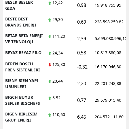
BESLR BESLER
12,42
0,98
19.918.755,95
GIDA
BESTE BEST
29,30
0,69
228.598.259,82
BRANDS ENERJI
BETAE BETA ENERJI
111,20
2,39
5.699.080.996,10
VE TEKNOLOJI
0,58
BEYAZ BEYAZ FILO
10.817.880,08
24,34
BFREN BOSCH
125,80
-0,32
16.170.946,30
FREN SISTEMLERI
BIENY BIEN YAPI
20,44
2,20
22.201.248,88
URUNLERI
BIGCH BUYUK
6,52
0,77
29.579.015,40
SEFLER BIGCHEFS
BIGEN BIRLESIM
110,60
6,45
204.572.111,80
GRUP ENERJI