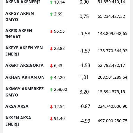
0,90
AKENR AKENERJI
51.859.410,14
10,14
AKFGY AKFEN
2,69
0,75
65.234.427,32
GMYO
AKFIS AKFEN
96,55
-1,58
143.809.048,65
INSAAT
AKFYE AKFEN YEN.
23,88
-1,57
138.770.544,92
ENERJI
-1,53
AKGRT AKSIGORTA
52.782.472,17
6,43
1,01
AKHAN AKHAN UN
208.501.289,64
42,20
AKMGY AKMERKEZ
258,00
3,20
15.894.575,15
GMYO
-0,87
AKSA AKSA
224.740.006,90
12,54
AKSEN AKSA
91,40
-4,99
497.090.250,75
ENERJI