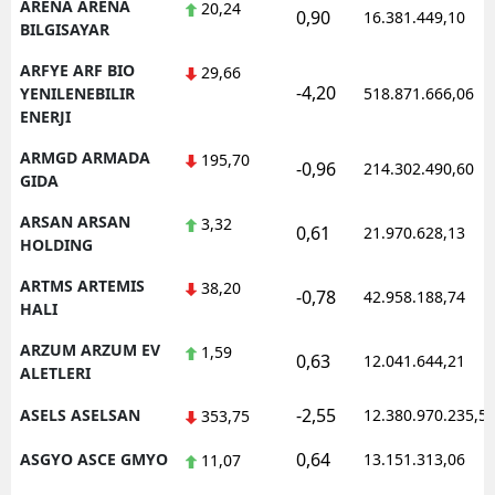
ARENA ARENA
20,24
0,90
16.381.449,10
BILGISAYAR
ARFYE ARF BIO
29,66
-4,20
YENILENEBILIR
518.871.666,06
ENERJI
ARMGD ARMADA
195,70
-0,96
214.302.490,60
GIDA
ARSAN ARSAN
3,32
0,61
21.970.628,13
HOLDING
ARTMS ARTEMIS
38,20
-0,78
42.958.188,74
HALI
ARZUM ARZUM EV
1,59
0,63
12.041.644,21
ALETLERI
-2,55
ASELS ASELSAN
12.380.970.235,5
353,75
0,64
ASGYO ASCE GMYO
13.151.313,06
11,07