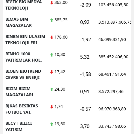
BIGTK BIG MEDYA
363,00
-2,09
103.456.405,50
TEKNOLOJI
BIMAS BIM
385,75
0,92
3.513.897.605,75
MAGAZALAR
BINBN BIN ULASIM
178,60
-1,92
46.099.331,90
TEKNOLOJILERI
BINHO 1000
10,30
5,32
385.452.406,90
YATIRIMLAR HOL.
BIOEN BIOTREND
17,42
-1,58
68.461.191,64
CEVRE VE ENERJI
BIZIM BIZIM
24,30
0,91
3.572.297,46
MAGAZALARI
BJKAS BESIKTAS
1,74
-0,57
96.970.363,89
FUTBOL YAT.
BLCYT BILICI
19,60
3,70
33.743.198,65
YATIRIM