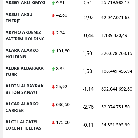
0,51
AKSGY AKIS GMYO
25.719.982,12
9,81
AKSUE AKSU
42,60
-2,92
62.947.071,68
ENERJI
AKYHO AKDENIZ
2,24
-0,44
1.189.420,49
YATIRIM HOLDING
ALARK ALARKO
101,80
1,50
320.678.263,15
HOLDING
ALBRK ALBARAKA
8,35
1,58
106.449.455,94
TURK
ALBTN ALBAYRAK
25,92
-1,14
692.044.692,60
BETON SANAYI
ALCAR ALARKO
686,50
-2,76
52.374.751,50
CARRIER
ALCTL ALCATEL
175,00
-0,11
54.351.595,90
LUCENT TELETAS