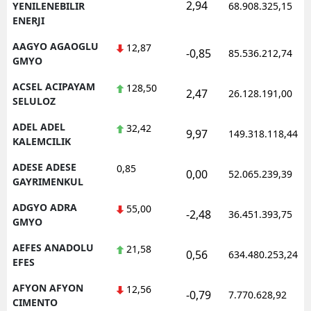
2,94
YENILENEBILIR
68.908.325,15
ENERJI
AAGYO AGAOGLU
12,87
-0,85
85.536.212,74
GMYO
ACSEL ACIPAYAM
128,50
2,47
26.128.191,00
SELULOZ
ADEL ADEL
32,42
9,97
149.318.118,44
KALEMCILIK
ADESE ADESE
0,85
0,00
52.065.239,39
GAYRIMENKUL
ADGYO ADRA
55,00
-2,48
36.451.393,75
GMYO
AEFES ANADOLU
21,58
0,56
634.480.253,24
EFES
AFYON AFYON
12,56
-0,79
7.770.628,92
CIMENTO