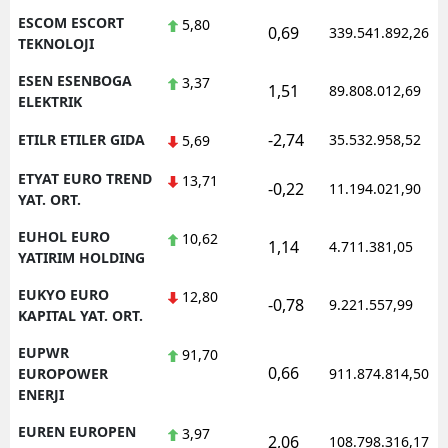
ESCOM ESCORT
5,80
0,69
339.541.892,26
TEKNOLOJI
ESEN ESENBOGA
3,37
1,51
89.808.012,69
ELEKTRIK
-2,74
ETILR ETILER GIDA
35.532.958,52
5,69
ETYAT EURO TREND
13,71
-0,22
11.194.021,90
YAT. ORT.
EUHOL EURO
10,62
1,14
4.711.381,05
YATIRIM HOLDING
EUKYO EURO
12,80
-0,78
9.221.557,99
KAPITAL YAT. ORT.
EUPWR
91,70
0,66
EUROPOWER
911.874.814,50
ENERJI
EUREN EUROPEN
3,97
2,06
108.798.316,17