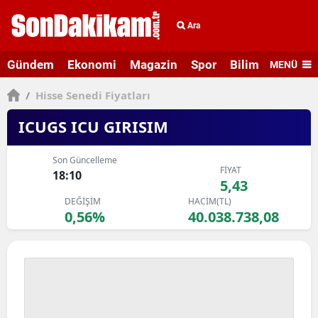
Ara
Gündem
Ekonomi
Magazin
Spor
Bilim ve Teknolo
MENÜ
/
Hisse Senedi Fiyatları
ICUGS ICU GIRISIM
Son Güncelleme
FİYAT
18:10
5,43
DEĞİŞİM
HACİM(TL)
0,56%
40.038.738,08