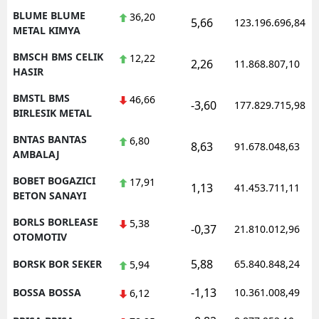
BLUME BLUME
36,20
5,66
123.196.696,84
METAL KIMYA
BMSCH BMS CELIK
12,22
2,26
11.868.807,10
HASIR
BMSTL BMS
46,66
-3,60
177.829.715,98
BIRLESIK METAL
BNTAS BANTAS
6,80
8,63
91.678.048,63
AMBALAJ
BOBET BOGAZICI
17,91
1,13
41.453.711,11
BETON SANAYI
BORLS BORLEASE
5,38
-0,37
21.810.012,96
OTOMOTIV
5,88
BORSK BOR SEKER
65.840.848,24
5,94
-1,13
BOSSA BOSSA
10.361.008,49
6,12