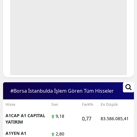
#Borsa İstanbulda İşlem Gören Tüm Hisseler
Hisse
Son
Fark%
En Düşük
A1CAP A1 CAPITAL
9,18
0,77
83.586.085,41
YATIRIM
A1YEN A1
2,80