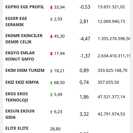
-0,53
EGPRO EGE PROFIL
13.631.321,02
33,94
EGSER EGE
2,93
2,81
12.069.940,15
SERAMIK
EKDMR EKINCILER
45,30
-4,47
1.355.270.596,56
DEMIR CELIK
EKGYO EMLAK
17,94
-1,37
2.634.410.311,19
KONUT GMYO
0,89
EKIM EKIM TURIZM
333.625.168,70
18,21
0,74
EKIZ EKIZ KIMYA
357.655,50
68,50
EKOS EKOS
5,49
1,86
47.521.377,14
TEKNOLOJI
EKSUN EKSUN
6,23
3,32
42.791.974,53
GIDA
ELITE ELITE
28,80