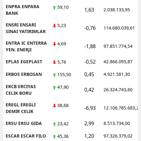
ENPRA ENPARA
59,10
1,63
2.038.133,95
BANK
ENSRI ENSARI
5,23
-0,76
114.680.039,61
SINAI YATIRIMLAR
ENTRA IC ENTERRA
4,69
-1,88
97.851.774,54
YEN. ENERJI
-0,52
EPLAS EGEPLAST
42.866.095,87
5,76
0,45
ERBOS ERBOSAN
4.921.581,30
155,50
ERCB ERCIYAS
47,90
0,42
26.324.743,60
CELIK BORU
EREGL EREGLI
38,68
-6,93
12.106.785.683,2
DEMIR CELIK
2,99
ERSU ERSU GIDA
8.513.734,00
23,42
1,20
ESCAR ESCAR FILO
97.326.379,02
45,36