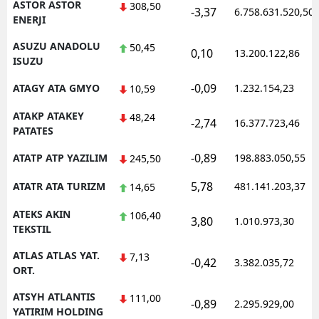
ASTOR ASTOR
308,50
-3,37
6.758.631.520,50
ENERJI
ASUZU ANADOLU
50,45
0,10
13.200.122,86
ISUZU
-0,09
ATAGY ATA GMYO
1.232.154,23
10,59
ATAKP ATAKEY
48,24
-2,74
16.377.723,46
PATATES
-0,89
ATATP ATP YAZILIM
198.883.050,55
245,50
5,78
ATATR ATA TURIZM
481.141.203,37
14,65
ATEKS AKIN
106,40
3,80
1.010.973,30
TEKSTIL
ATLAS ATLAS YAT.
7,13
-0,42
3.382.035,72
ORT.
ATSYH ATLANTIS
111,00
-0,89
2.295.929,00
YATIRIM HOLDING