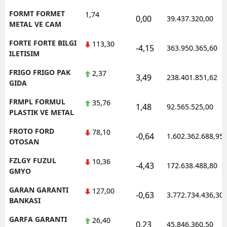
FORMT FORMET
1,74
0,00
39.437.320,00
METAL VE CAM
FORTE FORTE BILGI
113,30
-4,15
363.950.365,60
ILETISIM
FRIGO FRIGO PAK
2,37
3,49
238.401.851,62
GIDA
FRMPL FORMUL
35,76
1,48
92.565.525,00
PLASTIK VE METAL
FROTO FORD
78,10
-0,64
1.602.362.688,95
OTOSAN
FZLGY FUZUL
10,36
-4,43
172.638.488,80
GMYO
GARAN GARANTI
127,00
-0,63
3.772.734.436,30
BANKASI
GARFA GARANTI
26,40
0,23
45.846.360,50