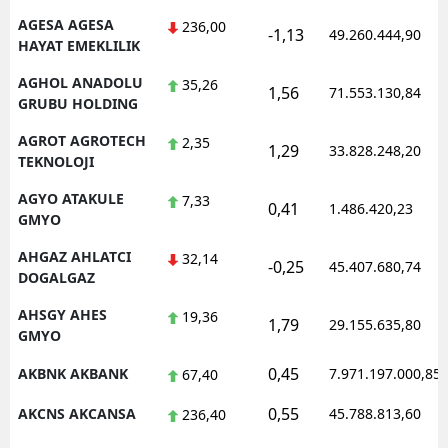
AGESA AGESA
236,00
-1,13
49.260.444,90
HAYAT EMEKLILIK
AGHOL ANADOLU
35,26
1,56
71.553.130,84
GRUBU HOLDING
AGROT AGROTECH
2,35
1,29
33.828.248,20
TEKNOLOJI
AGYO ATAKULE
7,33
0,41
1.486.420,23
GMYO
AHGAZ AHLATCI
32,14
-0,25
45.407.680,74
DOGALGAZ
AHSGY AHES
19,36
1,79
29.155.635,80
GMYO
0,45
AKBNK AKBANK
7.971.197.000,85
67,40
0,55
AKCNS AKCANSA
45.788.813,60
236,40