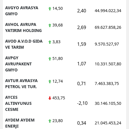
AVGYO AVRASYA
14,50
2,40
44.994.022,34
GMYO
AVHOL AVRUPA
39,68
2,69
69.627.858,26
YATIRIM HOLDING
AVOD A.V.O.D GIDA
3,83
1,59
9.570.527,97
VE TARIM
AVPGY
51,80
1,07
AVRUPAKENT
10.331.507,80
GMYO
AVTUR AVRASYA
12,74
0,71
7.463.383,75
PETROL VE TUR.
AYCES
453,75
-2,10
ALTINYUNUS
30.146.105,50
CESME
AYDEM AYDEM
23,80
0,34
21.045.453,24
ENERJI