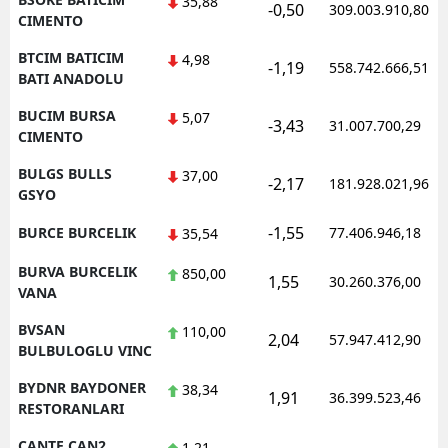
35,88
-0,50
309.003.910,80
CIMENTO
BTCIM BATICIM
4,98
-1,19
558.742.666,51
BATI ANADOLU
BUCIM BURSA
5,07
-3,43
31.007.700,29
CIMENTO
BULGS BULLS
37,00
-2,17
181.928.021,96
GSYO
-1,55
BURCE BURCELIK
77.406.946,18
35,54
BURVA BURCELIK
850,00
1,55
30.260.376,00
VANA
BVSAN
110,00
2,04
57.947.412,90
BULBULOGLU VINC
BYDNR BAYDONER
38,34
1,91
36.399.523,46
RESTORANLARI
CANTE CAN2
1,21