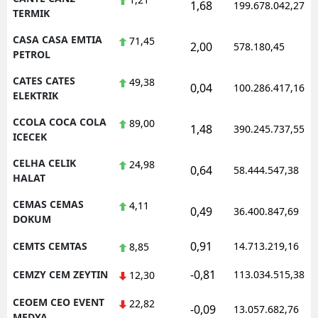
1,68
199.678.042,27
TERMIK
CASA CASA EMTIA
71,45
2,00
578.180,45
PETROL
CATES CATES
49,38
0,04
100.286.417,16
ELEKTRIK
CCOLA COCA COLA
89,00
1,48
390.245.737,55
ICECEK
CELHA CELIK
24,98
0,64
58.444.547,38
HALAT
CEMAS CEMAS
4,11
0,49
36.400.847,69
DOKUM
0,91
CEMTS CEMTAS
14.713.219,16
8,85
-0,81
CEMZY CEM ZEYTIN
113.034.515,38
12,30
CEOEM CEO EVENT
22,82
-0,09
13.057.682,76
MEDYA