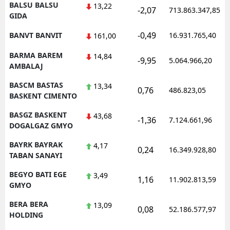
BALSU BALSU
13,22
-2,07
713.863.347,85
GIDA
-0,49
BANVT BANVIT
16.931.765,40
161,00
BARMA BAREM
14,84
-9,95
5.064.966,20
AMBALAJ
BASCM BASTAS
13,34
0,76
486.823,05
BASKENT CIMENTO
BASGZ BASKENT
43,68
-1,36
7.124.661,96
DOGALGAZ GMYO
BAYRK BAYRAK
4,17
0,24
16.349.928,80
TABAN SANAYI
BEGYO BATI EGE
3,49
1,16
11.902.813,59
GMYO
BERA BERA
13,09
0,08
52.186.577,97
HOLDING