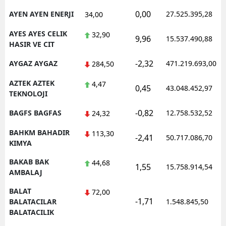
0,00
AYEN AYEN ENERJI
27.525.395,28
34,00
AYES AYES CELIK
32,90
9,96
15.537.490,88
HASIR VE CIT
-2,32
AYGAZ AYGAZ
471.219.693,00
284,50
AZTEK AZTEK
4,47
0,45
43.048.452,97
TEKNOLOJI
-0,82
BAGFS BAGFAS
12.758.532,52
24,32
BAHKM BAHADIR
113,30
-2,41
50.717.086,70
KIMYA
BAKAB BAK
44,68
1,55
15.758.914,54
AMBALAJ
BALAT
72,00
-1,71
BALATACILAR
1.548.845,50
BALATACILIK