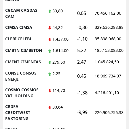
CGCAM CAGDAS
39,80
0,05
70.456.162,06
CAM
-0,36
CIMSA CIMSA
329.636.288,88
44,82
-1,10
CLEBI CELEBI
35.898.068,00
1.437,00
5,22
CMBTN CIMBETON
185.153.083,00
1.614,00
2,47
CMENT CIMENTAS
1.045.824,50
279,50
CONSE CONSUS
2,25
0,45
18.969.734,97
ENERJI
COSMO COSMOS
114,70
-1,38
4.216.401,10
YAT. HOLDING
CRDFA
30,64
-9,99
CREDITWEST
220.906.756,38
FAKTORING