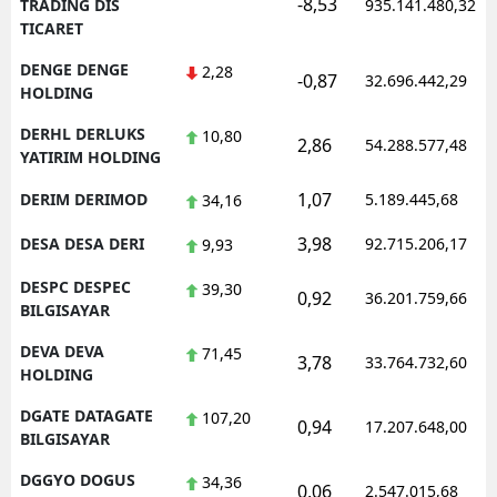
-8,53
TRADING DIS
935.141.480,32
TICARET
DENGE DENGE
2,28
-0,87
32.696.442,29
HOLDING
DERHL DERLUKS
10,80
2,86
54.288.577,48
YATIRIM HOLDING
1,07
DERIM DERIMOD
5.189.445,68
34,16
3,98
DESA DESA DERI
92.715.206,17
9,93
DESPC DESPEC
39,30
0,92
36.201.759,66
BILGISAYAR
DEVA DEVA
71,45
3,78
33.764.732,60
HOLDING
DGATE DATAGATE
107,20
0,94
17.207.648,00
BILGISAYAR
DGGYO DOGUS
34,36
0,06
2.547.015,68