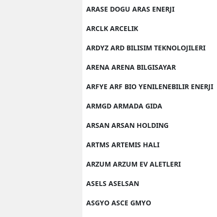
ARASE DOGU ARAS ENERJI
Y
ARCLK ARCELIK
Z
ARDYZ ARD BILISIM TEKNOLOJILERI
A
ARENA ARENA BILGISAYAR
B
ARFYE ARF BIO YENILENEBILIR ENERJI
K
ARMGD ARMADA GIDA
K
ARSAN ARSAN HOLDING
B
ARTMS ARTEMIS HALI
Ş
ARZUM ARZUM EV ALETLERI
B
ASELS ASELSAN
A
ASGYO ASCE GMYO
I