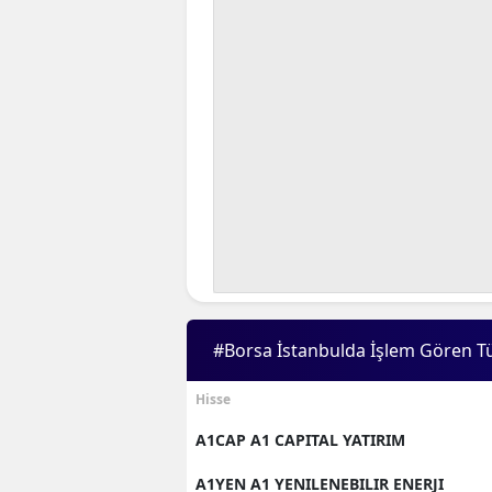
B
B
Bi
B
B
B
Ç
Ç
#Borsa İstanbulda İşlem Gören T
Ç
Hisse
D
A1CAP A1 CAPITAL YATIRIM
D
A1YEN A1 YENILENEBILIR ENERJI