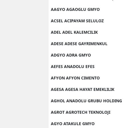
E
AAGYO AGAOGLU GMYO
E
ACSEL ACIPAYAM SELULOZ
E
ADEL ADEL KALEMCILIK
E
ADESE ADESE GAYRIMENKUL
E
ADGYO ADRA GMYO
G
AEFES ANADOLU EFES
G
AFYON AFYON CIMENTO
G
AGESA AGESA HAYAT EMEKLILIK
AGHOL ANADOLU GRUBU HOLDING
H
AGROT AGROTECH TEKNOLOJI
H
AGYO ATAKULE GMYO
I