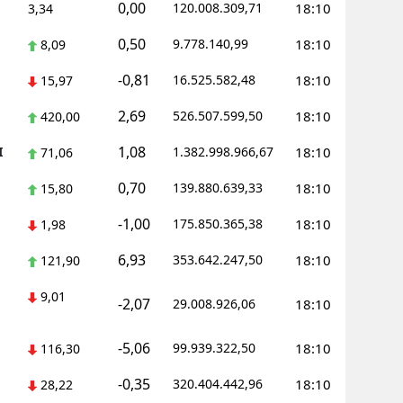
0,00
120.008.309,71
18:10
3,34
amsun
0,50
9.778.140,99
18:10
8,09
irt
-0,81
16.525.582,48
18:10
15,97
inop
2,69
526.507.599,50
18:10
420,00
ivas
1,08
I
1.382.998.966,67
18:10
71,06
ekirdağ
0,70
139.880.639,33
18:10
15,80
okat
-1,00
175.850.365,38
18:10
1,98
rabzon
6,93
353.642.247,50
18:10
121,90
unceli
9,01
-2,07
29.008.926,06
18:10
anlıurfa
-5,06
99.939.322,50
18:10
116,30
şak
-0,35
320.404.442,96
18:10
28,22
an