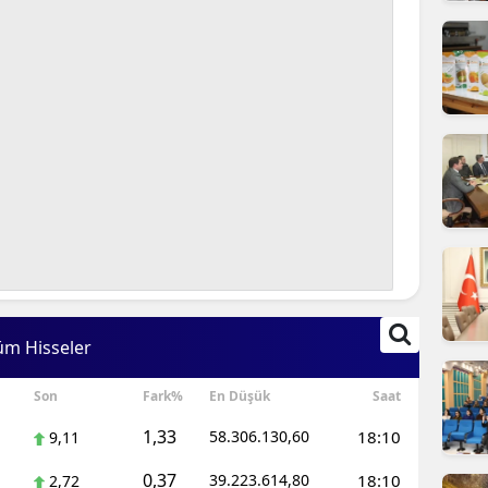
ilecik
ingöl
tlis
olu
urdur
ursa
anakkale
ankırı
üm Hisseler
orum
Son
Fark%
En Düşük
Saat
enizli
1,33
58.306.130,60
18:10
9,11
iyarbakır
0,37
39.223.614,80
18:10
2,72