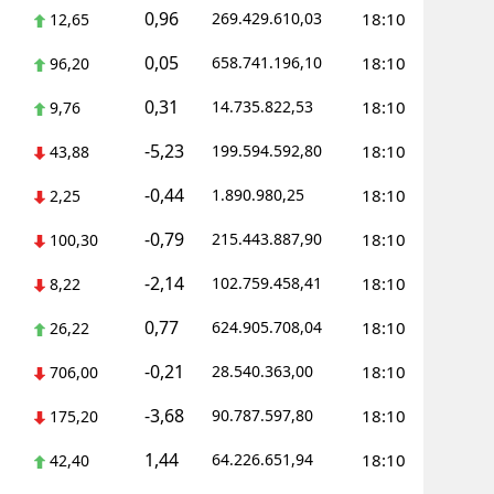
0,96
269.429.610,03
18:10
12,65
alatya
0,05
658.741.196,10
18:10
96,20
anisa
0,31
14.735.822,53
18:10
9,76
ahramanmaraş
-5,23
199.594.592,80
18:10
43,88
ardin
-0,44
1.890.980,25
18:10
2,25
uğla
-0,79
215.443.887,90
18:10
100,30
uş
-2,14
102.759.458,41
18:10
8,22
evşehir
0,77
624.905.708,04
18:10
26,22
iğde
-0,21
28.540.363,00
18:10
706,00
rdu
-3,68
90.787.597,80
18:10
175,20
ize
1,44
64.226.651,94
18:10
42,40
akarya