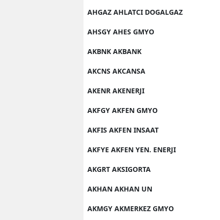
AHGAZ AHLATCI DOGALGAZ
M
AHSGY AHES GMYO
İ
AKBNK AKBANK
İ
AKCNS AKCANSA
K
AKENR AKENERJI
K
AKFGY AKFEN GMYO
K
AKFIS AKFEN INSAAT
Kı
AKFYE AKFEN YEN. ENERJI
K
AKGRT AKSIGORTA
K
AKHAN AKHAN UN
K
AKMGY AKMERKEZ GMYO
K