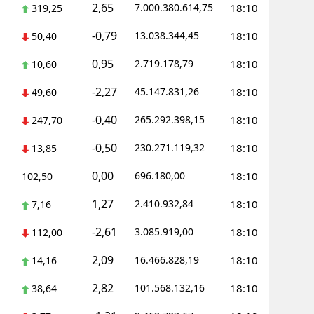
2,65
7.000.380.614,75
18:10
319,25
alova
-0,79
13.038.344,45
18:10
50,40
arabük
0,95
2.719.178,79
18:10
10,60
lis
-2,27
45.147.831,26
18:10
49,60
smaniye
-0,40
265.292.398,15
18:10
247,70
üzce
-0,50
230.271.119,32
18:10
13,85
0,00
696.180,00
18:10
102,50
1,27
2.410.932,84
18:10
7,16
-2,61
3.085.919,00
18:10
112,00
2,09
16.466.828,19
18:10
14,16
2,82
101.568.132,16
18:10
38,64