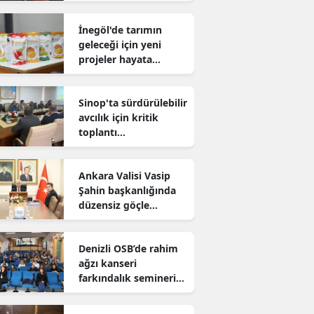
sürdürüyor
İnegöl'de tarımın
geleceği için yeni
projeler hayata
geçiriliyor
Sinop'ta sürdürülebilir
avcılık için kritik
toplantı
gerçekleştirildi
Ankara Valisi Vasip
Şahin başkanlığında
düzensiz göçle
mücadele toplantısı
yapıldı
Denizli OSB’de rahim
ağzı kanseri
farkındalık semineri
düzenlendi