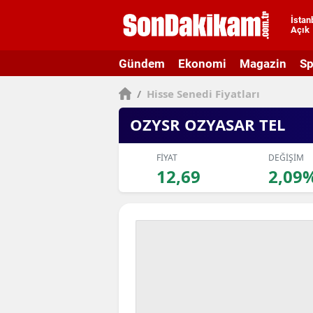
İstan
Açık
A
Gündem
Ekonomi
Magazin
Sp
A
/
Hisse Senedi Fiyatları
A
OZYSR OZYASAR TEL
A
A
FİYAT
DEĞİŞİM
12,69
2,09
A
A
A
A
B