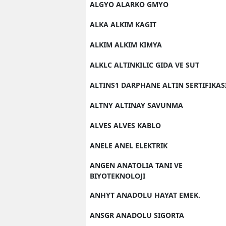
ALGYO ALARKO GMYO
S
ALKA ALKIM KAGIT
Si
ALKIM ALKIM KIMYA
S
ALKLC ALTINKILIC GIDA VE SUT
S
ALTINS1 DARPHANE ALTIN SERTIFIKAS
T
ALTNY ALTINAY SAVUNMA
T
ALVES ALVES KABLO
T
ANELE ANEL ELEKTRIK
T
ANGEN ANATOLIA TANI VE
BIYOTEKNOLOJI
Ş
ANHYT ANADOLU HAYAT EMEK.
U
ANSGR ANADOLU SIGORTA
V