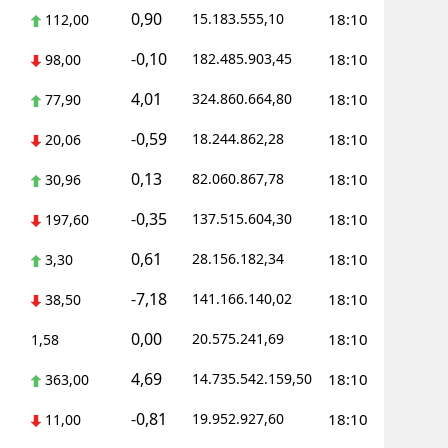
0,90
15.183.555,10
18:10
112,00
ozgat
-0,10
182.485.903,45
18:10
98,00
onguldak
4,01
324.860.664,80
18:10
77,90
ksaray
-0,59
18.244.862,28
18:10
20,06
ayburt
0,13
82.060.867,78
18:10
30,96
araman
-0,35
137.515.604,30
18:10
197,60
ırıkkale
0,61
28.156.182,34
18:10
3,30
atman
-7,18
141.166.140,02
18:10
38,50
ırnak
0,00
20.575.241,69
18:10
1,58
artın
4,69
14.735.542.159,50
18:10
363,00
rdahan
-0,81
19.952.927,60
18:10
11,00
ğdır