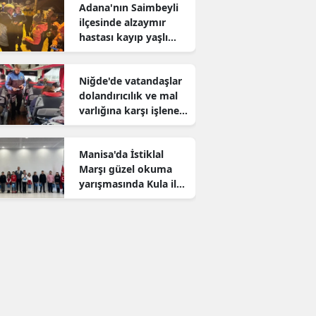
Adana'nın Saimbeyli
ilçesinde alzaymır
hastası kayıp yaşlı
adam aranıyor
Niğde'de vatandaşlar
dolandırıcılık ve mal
varlığına karşı işlenen
suçlar konusunda
bilgilendirildi
Manisa'da İstiklal
Marşı güzel okuma
yarışmasında Kula il
birincisi oldu