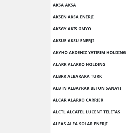
AKSA AKSA
M
AKSEN AKSA ENERJI
M
AKSGY AKIS GMYO
K
AKSUE AKSU ENERJI
M
AKYHO AKDENIZ YATIRIM HOLDING
M
ALARK ALARKO HOLDING
M
ALBRK ALBARAKA TURK
N
ALBTN ALBAYRAK BETON SANAYI
N
ALCAR ALARKO CARRIER
O
ALCTL ALCATEL LUCENT TELETAS
R
ALFAS ALFA SOLAR ENERJI
S