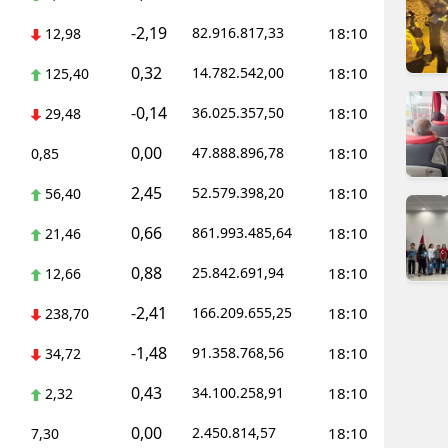
dirne
-2,19
82.916.817,33
18:10
12,98
lazığ
0,32
14.782.542,00
18:10
125,40
rzincan
-0,14
36.025.357,50
18:10
29,48
rzurum
0,00
47.888.896,78
18:10
0,85
skişehir
2,45
52.579.398,20
18:10
56,40
aziantep
0,66
861.993.485,64
18:10
21,46
iresun
0,88
25.842.691,94
18:10
12,66
ümüşhane
-2,41
166.209.655,25
18:10
238,70
-1,48
akkari
91.358.768,56
18:10
34,72
0,43
34.100.258,91
18:10
atay
2,32
0,00
2.450.814,57
18:10
7,30
sparta