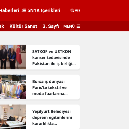
Haberleri
5N1K İçerikleri
Ara
ık
Kültür Sanat
3. Sayfa
MENÜ
SATKOF ve USTKON
kanser tedavisinde
Pakistan ile iş birliği
geliştiriyor
Bursa iş dünyası
Paris’te tekstil ve
moda fuarlarına
katıldı
Yeşilyurt Belediyesi
deprem eğitimlerini
kararlılıkla