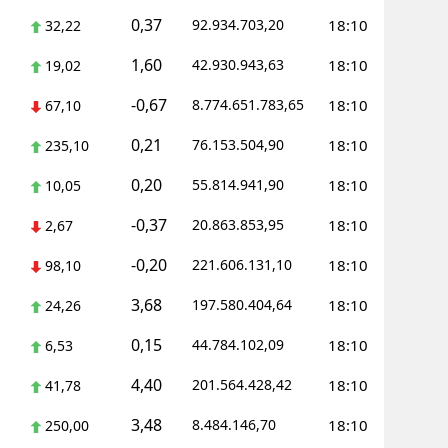
0,37
92.934.703,20
18:10
32,22
ersin
1,60
42.930.943,63
18:10
19,02
stanbul
-0,67
8.774.651.783,65
18:10
67,10
zmir
0,21
76.153.504,90
18:10
235,10
ars
0,20
55.814.941,90
18:10
10,05
astamonu
-0,37
20.863.853,95
18:10
2,67
ayseri
-0,20
221.606.131,10
18:10
98,10
rklareli
3,68
197.580.404,64
18:10
24,26
ırşehir
0,15
44.784.102,09
18:10
6,53
ocaeli
4,40
201.564.428,42
18:10
41,78
onya
3,48
8.484.146,70
18:10
250,00
ütahya