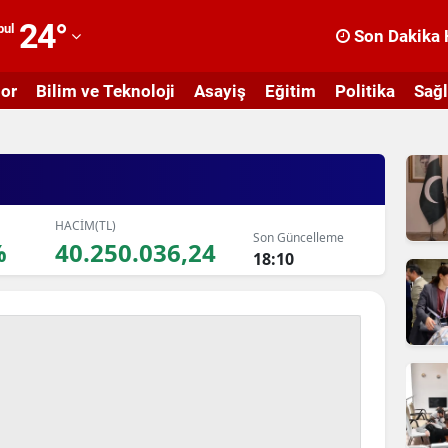
24
°
bul
Son Dakika 
dana
or
Bilim ve Teknoloji
Asayiş
Eğitim
Politika
Sağl
dıyaman
fyonkarahisar
ğrı
masya
HACİM(TL)
Son Güncelleme
%
40.250.036,24
18:10
nkara
ntalya
rtvin
ydın
alıkesir