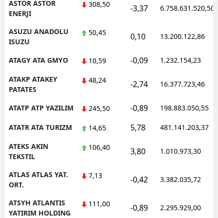
ASTOR ASTOR
308,50
-3,37
6.758.631.520,50
ENERJI
ASUZU ANADOLU
50,45
0,10
13.200.122,86
ISUZU
-0,09
ATAGY ATA GMYO
1.232.154,23
10,59
ATAKP ATAKEY
48,24
-2,74
16.377.723,46
PATATES
-0,89
ATATP ATP YAZILIM
198.883.050,55
245,50
5,78
ATATR ATA TURIZM
481.141.203,37
14,65
ATEKS AKIN
106,40
3,80
1.010.973,30
TEKSTIL
ATLAS ATLAS YAT.
7,13
-0,42
3.382.035,72
ORT.
ATSYH ATLANTIS
111,00
-0,89
2.295.929,00
YATIRIM HOLDING