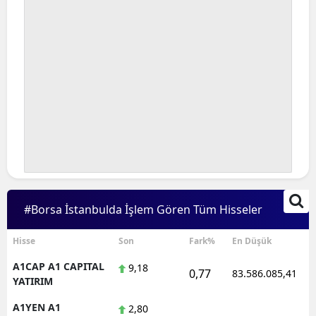
#Borsa İstanbulda İşlem Gören Tüm Hisseler
Hisse
Son
Fark%
En Düşük
A1CAP A1 CAPITAL
9,18
0,77
83.586.085,41
YATIRIM
A1YEN A1
2,80