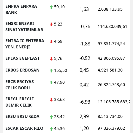
ENPRA ENPARA
59,10
1,63
2.038.133,95
BANK
ENSRI ENSARI
5,23
-0,76
114.680.039,61
SINAI YATIRIMLAR
ENTRA IC ENTERRA
4,69
-1,88
97.851.774,54
YEN. ENERJI
-0,52
EPLAS EGEPLAST
42.866.095,87
5,76
0,45
ERBOS ERBOSAN
4.921.581,30
155,50
ERCB ERCIYAS
47,90
0,42
26.324.743,60
CELIK BORU
EREGL EREGLI
38,68
-6,93
12.106.785.683,2
DEMIR CELIK
2,99
ERSU ERSU GIDA
8.513.734,00
23,42
1,20
ESCAR ESCAR FILO
97.326.379,02
45,36