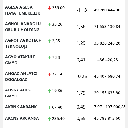
AGESA AGESA
236,00
-1,13
49.260.444,90
HAYAT EMEKLILIK
AGHOL ANADOLU
35,26
1,56
71.553.130,84
GRUBU HOLDING
AGROT AGROTECH
2,35
1,29
33.828.248,20
TEKNOLOJI
AGYO ATAKULE
7,33
0,41
1.486.420,23
GMYO
AHGAZ AHLATCI
32,14
-0,25
45.407.680,74
DOGALGAZ
AHSGY AHES
19,36
1,79
29.155.635,80
GMYO
0,45
AKBNK AKBANK
7.971.197.000,85
67,40
0,55
AKCNS AKCANSA
45.788.813,60
236,40