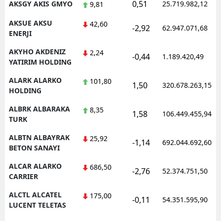
0,51
AKSGY AKIS GMYO
25.719.982,12
9,81
AKSUE AKSU
42,60
-2,92
62.947.071,68
ENERJI
AKYHO AKDENIZ
2,24
-0,44
1.189.420,49
YATIRIM HOLDING
ALARK ALARKO
101,80
1,50
320.678.263,15
HOLDING
ALBRK ALBARAKA
8,35
1,58
106.449.455,94
TURK
ALBTN ALBAYRAK
25,92
-1,14
692.044.692,60
BETON SANAYI
ALCAR ALARKO
686,50
-2,76
52.374.751,50
CARRIER
ALCTL ALCATEL
175,00
-0,11
54.351.595,90
LUCENT TELETAS