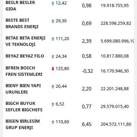
BESLR BESLER
12,42
0,98
19.918.755,95
GIDA
BESTE BEST
29,30
0,69
228.598.259,82
BRANDS ENERJI
BETAE BETA ENERJI
111,20
2,39
5.699.080.996,10
VE TEKNOLOJI
0,58
BEYAZ BEYAZ FILO
10.817.880,08
24,34
BFREN BOSCH
125,80
-0,32
16.170.946,30
FREN SISTEMLERI
BIENY BIEN YAPI
20,44
2,20
22.201.248,88
URUNLERI
BIGCH BUYUK
6,52
0,77
29.579.015,40
SEFLER BIGCHEFS
BIGEN BIRLESIM
110,60
6,45
204.572.111,80
GRUP ENERJI