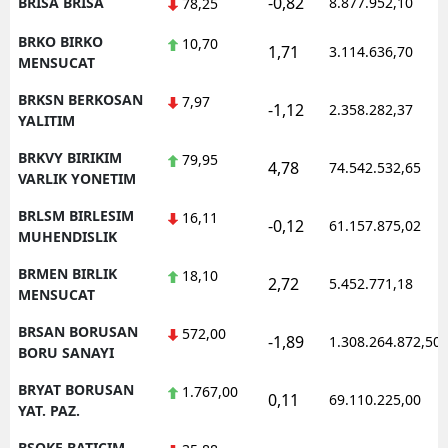
-0,82
BRISA BRISA
8.877.952,10
78,25
BRKO BIRKO
10,70
1,71
3.114.636,70
MENSUCAT
BRKSN BERKOSAN
7,97
-1,12
2.358.282,37
YALITIM
BRKVY BIRIKIM
79,95
4,78
74.542.532,65
VARLIK YONETIM
BRLSM BIRLESIM
16,11
-0,12
61.157.875,02
MUHENDISLIK
BRMEN BIRLIK
18,10
2,72
5.452.771,18
MENSUCAT
BRSAN BORUSAN
572,00
-1,89
1.308.264.872,50
BORU SANAYI
BRYAT BORUSAN
1.767,00
0,11
69.110.225,00
YAT. PAZ.
BSOKE BATICIM