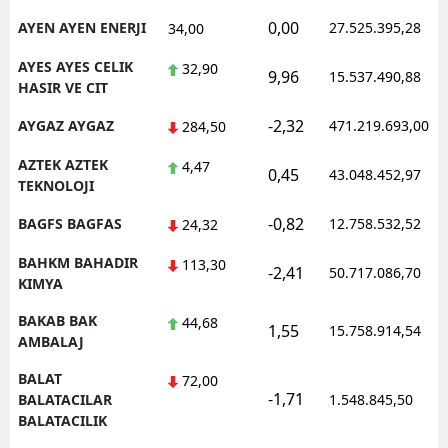
0,00
AYEN AYEN ENERJI
27.525.395,28
34,00
AYES AYES CELIK
32,90
9,96
15.537.490,88
HASIR VE CIT
-2,32
AYGAZ AYGAZ
471.219.693,00
284,50
AZTEK AZTEK
4,47
0,45
43.048.452,97
TEKNOLOJI
-0,82
BAGFS BAGFAS
12.758.532,52
24,32
BAHKM BAHADIR
113,30
-2,41
50.717.086,70
KIMYA
BAKAB BAK
44,68
1,55
15.758.914,54
AMBALAJ
BALAT
72,00
-1,71
BALATACILAR
1.548.845,50
BALATACILIK