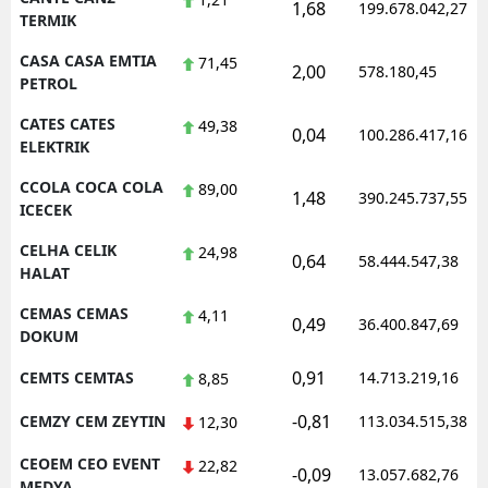
1,68
199.678.042,27
TERMIK
CASA CASA EMTIA
71,45
2,00
578.180,45
PETROL
CATES CATES
49,38
0,04
100.286.417,16
ELEKTRIK
CCOLA COCA COLA
89,00
1,48
390.245.737,55
ICECEK
CELHA CELIK
24,98
0,64
58.444.547,38
HALAT
CEMAS CEMAS
4,11
0,49
36.400.847,69
DOKUM
0,91
CEMTS CEMTAS
14.713.219,16
8,85
-0,81
CEMZY CEM ZEYTIN
113.034.515,38
12,30
CEOEM CEO EVENT
22,82
-0,09
13.057.682,76
MEDYA