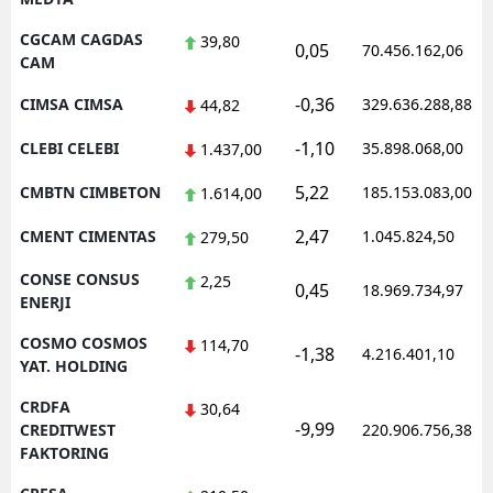
CGCAM CAGDAS
39,80
0,05
70.456.162,06
CAM
-0,36
CIMSA CIMSA
329.636.288,88
44,82
-1,10
CLEBI CELEBI
35.898.068,00
1.437,00
5,22
CMBTN CIMBETON
185.153.083,00
1.614,00
2,47
CMENT CIMENTAS
1.045.824,50
279,50
CONSE CONSUS
2,25
0,45
18.969.734,97
ENERJI
COSMO COSMOS
114,70
-1,38
4.216.401,10
YAT. HOLDING
CRDFA
30,64
-9,99
CREDITWEST
220.906.756,38
FAKTORING