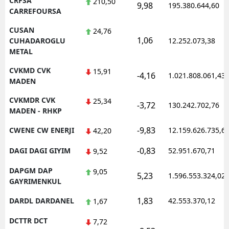
CRFSA
210,50
9,98
195.380.644,60
CARREFOURSA
CUSAN
24,76
1,06
CUHADAROGLU
12.252.073,38
METAL
CVKMD CVK
15,91
-4,16
1.021.808.061,43
MADEN
CVKMDR CVK
25,34
-3,72
130.242.702,76
MADEN - RHKP
-9,83
CWENE CW ENERJI
12.159.626.735,6
42,20
-0,83
DAGI DAGI GIYIM
52.951.670,71
9,52
DAPGM DAP
9,05
5,23
1.596.553.324,02
GAYRIMENKUL
1,83
DARDL DARDANEL
42.553.370,12
1,67
DCTTR DCT
7,72