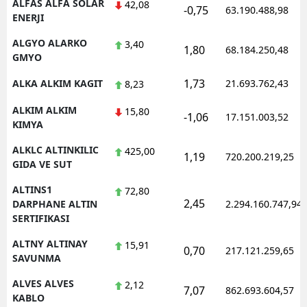
ALFAS ALFA SOLAR
42,08
-0,75
63.190.488,98
ENERJI
ALGYO ALARKO
3,40
1,80
68.184.250,48
GMYO
1,73
ALKA ALKIM KAGIT
21.693.762,43
8,23
ALKIM ALKIM
15,80
-1,06
17.151.003,52
KIMYA
ALKLC ALTINKILIC
425,00
1,19
720.200.219,25
GIDA VE SUT
ALTINS1
72,80
2,45
DARPHANE ALTIN
2.294.160.747,94
SERTIFIKASI
ALTNY ALTINAY
15,91
0,70
217.121.259,65
SAVUNMA
ALVES ALVES
2,12
7,07
862.693.604,57
KABLO