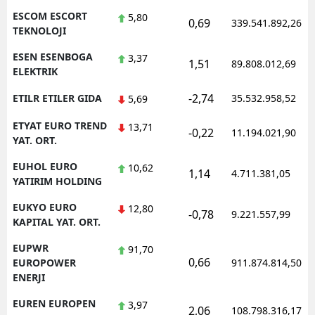
ESCOM ESCORT
5,80
0,69
339.541.892,26
TEKNOLOJI
ESEN ESENBOGA
3,37
1,51
89.808.012,69
ELEKTRIK
-2,74
ETILR ETILER GIDA
35.532.958,52
5,69
ETYAT EURO TREND
13,71
-0,22
11.194.021,90
YAT. ORT.
EUHOL EURO
10,62
1,14
4.711.381,05
YATIRIM HOLDING
EUKYO EURO
12,80
-0,78
9.221.557,99
KAPITAL YAT. ORT.
EUPWR
91,70
0,66
EUROPOWER
911.874.814,50
ENERJI
EUREN EUROPEN
3,97
2,06
108.798.316,17