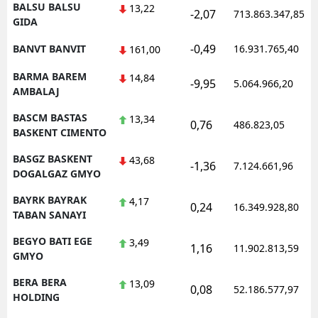
BALSU BALSU
13,22
-2,07
713.863.347,85
GIDA
-0,49
BANVT BANVIT
16.931.765,40
161,00
BARMA BAREM
14,84
-9,95
5.064.966,20
AMBALAJ
BASCM BASTAS
13,34
0,76
486.823,05
BASKENT CIMENTO
BASGZ BASKENT
43,68
-1,36
7.124.661,96
DOGALGAZ GMYO
BAYRK BAYRAK
4,17
0,24
16.349.928,80
TABAN SANAYI
BEGYO BATI EGE
3,49
1,16
11.902.813,59
GMYO
BERA BERA
13,09
0,08
52.186.577,97
HOLDING