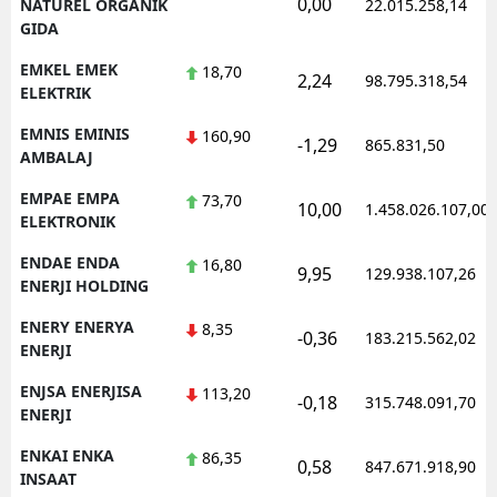
0,00
NATUREL ORGANIK
22.015.258,14
GIDA
EMKEL EMEK
18,70
2,24
98.795.318,54
ELEKTRIK
EMNIS EMINIS
160,90
-1,29
865.831,50
AMBALAJ
EMPAE EMPA
73,70
10,00
1.458.026.107,00
ELEKTRONIK
ENDAE ENDA
16,80
9,95
129.938.107,26
ENERJI HOLDING
ENERY ENERYA
8,35
-0,36
183.215.562,02
ENERJI
ENJSA ENERJISA
113,20
-0,18
315.748.091,70
ENERJI
ENKAI ENKA
86,35
0,58
847.671.918,90
INSAAT