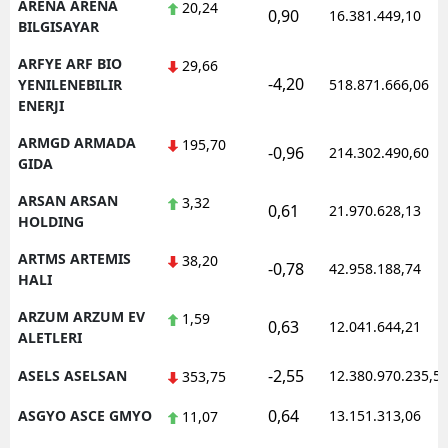
ARENA ARENA
20,24
0,90
16.381.449,10
BILGISAYAR
ARFYE ARF BIO
29,66
-4,20
YENILENEBILIR
518.871.666,06
ENERJI
ARMGD ARMADA
195,70
-0,96
214.302.490,60
GIDA
ARSAN ARSAN
3,32
0,61
21.970.628,13
HOLDING
ARTMS ARTEMIS
38,20
-0,78
42.958.188,74
HALI
ARZUM ARZUM EV
1,59
0,63
12.041.644,21
ALETLERI
-2,55
ASELS ASELSAN
12.380.970.235,5
353,75
0,64
ASGYO ASCE GMYO
13.151.313,06
11,07