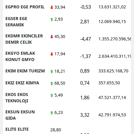
-0,53
EGPRO EGE PROFIL
13.631.321,02
33,94
EGSER EGE
2,93
2,81
12.069.940,15
SERAMIK
EKDMR EKINCILER
45,30
-4,47
1.355.270.596,56
DEMIR CELIK
EKGYO EMLAK
17,94
-1,37
2.634.410.311,19
KONUT GMYO
0,89
EKIM EKIM TURIZM
333.625.168,70
18,21
0,74
EKIZ EKIZ KIMYA
357.655,50
68,50
EKOS EKOS
5,49
1,86
47.521.377,14
TEKNOLOJI
EKSUN EKSUN
6,23
3,32
42.791.974,53
GIDA
ELITE ELITE
28,80