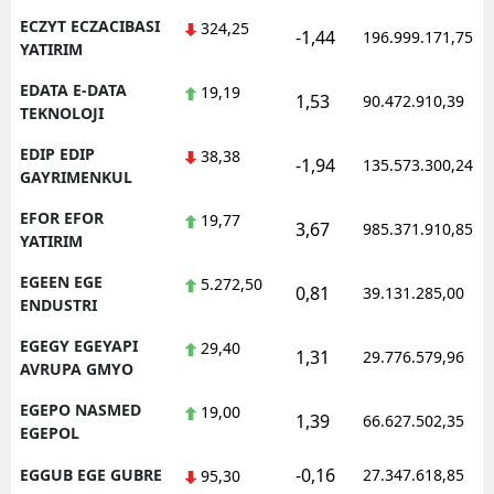
ECZYT ECZACIBASI
324,25
-1,44
196.999.171,75
YATIRIM
EDATA E-DATA
19,19
1,53
90.472.910,39
TEKNOLOJI
EDIP EDIP
38,38
-1,94
135.573.300,24
GAYRIMENKUL
EFOR EFOR
19,77
3,67
985.371.910,85
YATIRIM
EGEEN EGE
5.272,50
0,81
39.131.285,00
ENDUSTRI
EGEGY EGEYAPI
29,40
1,31
29.776.579,96
AVRUPA GMYO
EGEPO NASMED
19,00
1,39
66.627.502,35
EGEPOL
-0,16
EGGUB EGE GUBRE
27.347.618,85
95,30