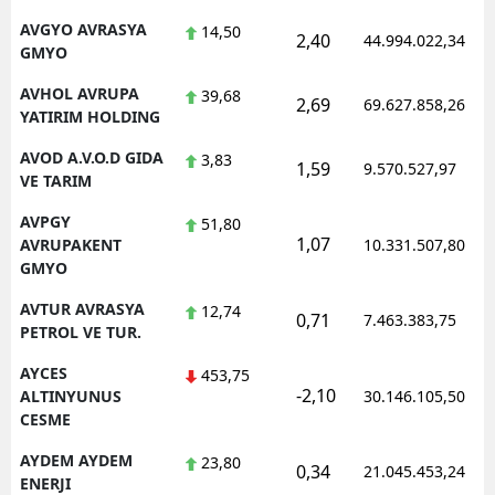
AVGYO AVRASYA
14,50
2,40
44.994.022,34
GMYO
AVHOL AVRUPA
39,68
2,69
69.627.858,26
YATIRIM HOLDING
AVOD A.V.O.D GIDA
3,83
1,59
9.570.527,97
VE TARIM
AVPGY
51,80
1,07
AVRUPAKENT
10.331.507,80
GMYO
AVTUR AVRASYA
12,74
0,71
7.463.383,75
PETROL VE TUR.
AYCES
453,75
-2,10
ALTINYUNUS
30.146.105,50
CESME
AYDEM AYDEM
23,80
0,34
21.045.453,24
ENERJI