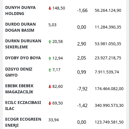
DUNYH DUNYA
148,50
-1,66
56.264.124,90
HOLDING
DURDO DURAN
5,03
0,00
11.284.390,35
DOGAN BASIM
DURKN DURUKAN
20,58
2,90
53.981.050,35
SEKERLEME
2,05
DYOBY DYO BOYA
23.927.218,75
12,94
DZGYO DENIZ
7,17
0,99
7.911.539,74
GMYO
EBEBK EBEBEK
82,60
-7,92
174.464.082,00
MAGAZACILIK
ECILC ECZACIBASI
69,50
-1,42
340.990.573,30
ILAC
ECOGR ECOGREEN
33,94
0,00
123.749.581,50
ENERJI