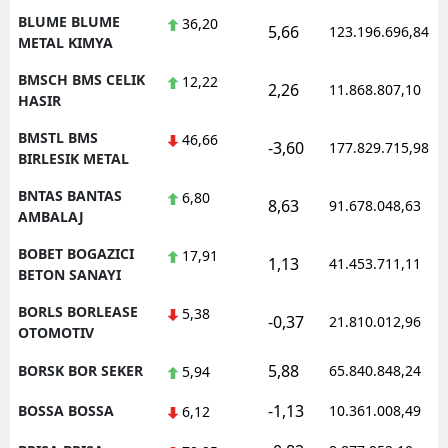
BLUME BLUME
36,20
5,66
123.196.696,84
METAL KIMYA
BMSCH BMS CELIK
12,22
2,26
11.868.807,10
HASIR
BMSTL BMS
46,66
-3,60
177.829.715,98
BIRLESIK METAL
BNTAS BANTAS
6,80
8,63
91.678.048,63
AMBALAJ
BOBET BOGAZICI
17,91
1,13
41.453.711,11
BETON SANAYI
BORLS BORLEASE
5,38
-0,37
21.810.012,96
OTOMOTIV
5,88
BORSK BOR SEKER
65.840.848,24
5,94
-1,13
BOSSA BOSSA
10.361.008,49
6,12