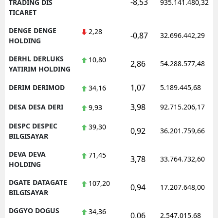
-8,53
TRADING DIS
935.141.480,32
TICARET
DENGE DENGE
2,28
-0,87
32.696.442,29
HOLDING
DERHL DERLUKS
10,80
2,86
54.288.577,48
YATIRIM HOLDING
1,07
DERIM DERIMOD
5.189.445,68
34,16
3,98
DESA DESA DERI
92.715.206,17
9,93
DESPC DESPEC
39,30
0,92
36.201.759,66
BILGISAYAR
DEVA DEVA
71,45
3,78
33.764.732,60
HOLDING
DGATE DATAGATE
107,20
0,94
17.207.648,00
BILGISAYAR
DGGYO DOGUS
34,36
0,06
2.547.015,68