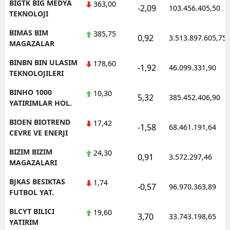
BIGTK BIG MEDYA
363,00
-2,09
103.456.405,50
TEKNOLOJI
BIMAS BIM
385,75
0,92
3.513.897.605,75
MAGAZALAR
BINBN BIN ULASIM
178,60
-1,92
46.099.331,90
TEKNOLOJILERI
BINHO 1000
10,30
5,32
385.452.406,90
YATIRIMLAR HOL.
BIOEN BIOTREND
17,42
-1,58
68.461.191,64
CEVRE VE ENERJI
BIZIM BIZIM
24,30
0,91
3.572.297,46
MAGAZALARI
BJKAS BESIKTAS
1,74
-0,57
96.970.363,89
FUTBOL YAT.
BLCYT BILICI
19,60
3,70
33.743.198,65
YATIRIM