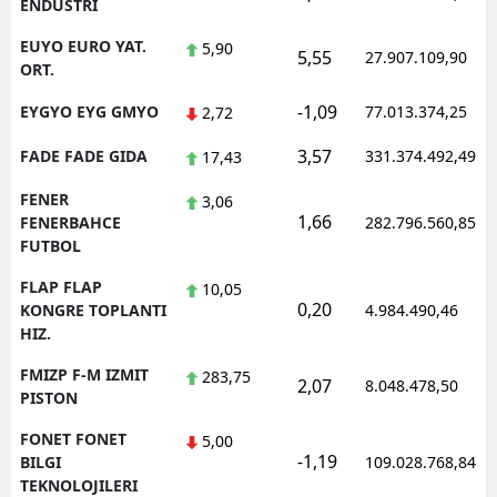
ENDUSTRI
EUYO EURO YAT.
5,90
5,55
27.907.109,90
ORT.
-1,09
EYGYO EYG GMYO
77.013.374,25
2,72
3,57
FADE FADE GIDA
331.374.492,49
17,43
FENER
3,06
1,66
FENERBAHCE
282.796.560,85
FUTBOL
FLAP FLAP
10,05
0,20
KONGRE TOPLANTI
4.984.490,46
HIZ.
FMIZP F-M IZMIT
283,75
2,07
8.048.478,50
PISTON
FONET FONET
5,00
-1,19
BILGI
109.028.768,84
TEKNOLOJILERI