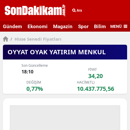
Ara
Gündem
Ekonomi
Magazin
Spor
Bilim ve Teknolo
MENÜ
/
Hisse Senedi Fiyatları
OYYAT OYAK YATIRIM MENKUL
Son Güncelleme
FİYAT
18:10
34,20
DEĞİŞİM
HACİM(TL)
0,77%
10.437.775,56