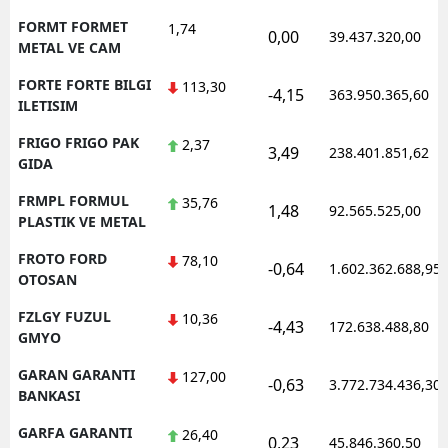
FORMT FORMET
1,74
0,00
39.437.320,00
METAL VE CAM
FORTE FORTE BILGI
113,30
-4,15
363.950.365,60
ILETISIM
FRIGO FRIGO PAK
2,37
3,49
238.401.851,62
GIDA
FRMPL FORMUL
35,76
1,48
92.565.525,00
PLASTIK VE METAL
FROTO FORD
78,10
-0,64
1.602.362.688,95
OTOSAN
FZLGY FUZUL
10,36
-4,43
172.638.488,80
GMYO
GARAN GARANTI
127,00
-0,63
3.772.734.436,30
BANKASI
GARFA GARANTI
26,40
0,23
45.846.360,50