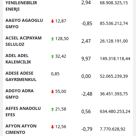
2,94
YENILENEBILIR
68.908.325,15
ENERJI
AAGYO AGAOGLU
12,87
-0,85
85.536.212,74
GMYO
ACSEL ACIPAYAM
128,50
2,47
26.128.191,00
SELULOZ
ADEL ADEL
32,42
9,97
149.318.118,44
KALEMCILIK
ADESE ADESE
0,85
0,00
52.065.239,39
GAYRIMENKUL
ADGYO ADRA
55,00
-2,48
36.451.393,75
GMYO
AEFES ANADOLU
21,58
0,56
634.480.253,24
EFES
AFYON AFYON
12,56
-0,79
7.770.628,92
CIMENTO