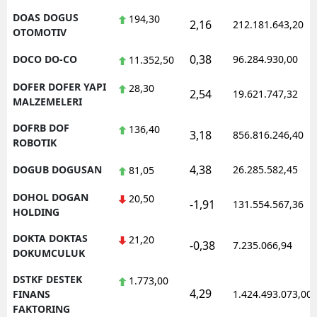
DOAS DOGUS
194,30
2,16
212.181.643,20
OTOMOTIV
0,38
DOCO DO-CO
96.284.930,00
11.352,50
DOFER DOFER YAPI
28,30
2,54
19.621.747,32
MALZEMELERI
DOFRB DOF
136,40
3,18
856.816.246,40
ROBOTIK
4,38
DOGUB DOGUSAN
26.285.582,45
81,05
DOHOL DOGAN
20,50
-1,91
131.554.567,36
HOLDING
DOKTA DOKTAS
21,20
-0,38
7.235.066,94
DOKUMCULUK
DSTKF DESTEK
1.773,00
4,29
FINANS
1.424.493.073,00
FAKTORING