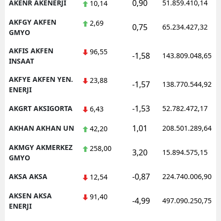
0,90
AKENR AKENERJI
51.859.410,14
10,14
AKFGY AKFEN
2,69
0,75
65.234.427,32
GMYO
AKFIS AKFEN
96,55
-1,58
143.809.048,65
INSAAT
AKFYE AKFEN YEN.
23,88
-1,57
138.770.544,92
ENERJI
-1,53
AKGRT AKSIGORTA
52.782.472,17
6,43
1,01
AKHAN AKHAN UN
208.501.289,64
42,20
AKMGY AKMERKEZ
258,00
3,20
15.894.575,15
GMYO
-0,87
AKSA AKSA
224.740.006,90
12,54
AKSEN AKSA
91,40
-4,99
497.090.250,75
ENERJI