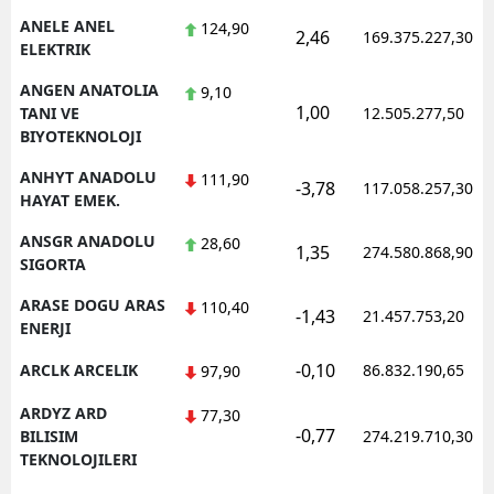
ANELE ANEL
124,90
2,46
169.375.227,30
ELEKTRIK
ANGEN ANATOLIA
9,10
1,00
TANI VE
12.505.277,50
BIYOTEKNOLOJI
ANHYT ANADOLU
111,90
-3,78
117.058.257,30
HAYAT EMEK.
ANSGR ANADOLU
28,60
1,35
274.580.868,90
SIGORTA
ARASE DOGU ARAS
110,40
-1,43
21.457.753,20
ENERJI
-0,10
ARCLK ARCELIK
86.832.190,65
97,90
ARDYZ ARD
77,30
-0,77
BILISIM
274.219.710,30
TEKNOLOJILERI