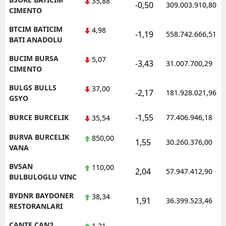
35,88
-0,50
309.003.910,80
CIMENTO
BTCIM BATICIM
4,98
-1,19
558.742.666,51
BATI ANADOLU
BUCIM BURSA
5,07
-3,43
31.007.700,29
CIMENTO
BULGS BULLS
37,00
-2,17
181.928.021,96
GSYO
-1,55
BURCE BURCELIK
77.406.946,18
35,54
BURVA BURCELIK
850,00
1,55
30.260.376,00
VANA
BVSAN
110,00
2,04
57.947.412,90
BULBULOGLU VINC
BYDNR BAYDONER
38,34
1,91
36.399.523,46
RESTORANLARI
CANTE CAN2
1,21