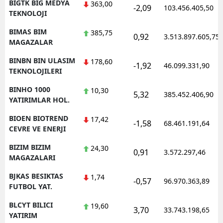
BIGTK BIG MEDYA
363,00
-2,09
103.456.405,50
TEKNOLOJI
BIMAS BIM
385,75
0,92
3.513.897.605,75
MAGAZALAR
BINBN BIN ULASIM
178,60
-1,92
46.099.331,90
TEKNOLOJILERI
BINHO 1000
10,30
5,32
385.452.406,90
YATIRIMLAR HOL.
BIOEN BIOTREND
17,42
-1,58
68.461.191,64
CEVRE VE ENERJI
BIZIM BIZIM
24,30
0,91
3.572.297,46
MAGAZALARI
BJKAS BESIKTAS
1,74
-0,57
96.970.363,89
FUTBOL YAT.
BLCYT BILICI
19,60
3,70
33.743.198,65
YATIRIM