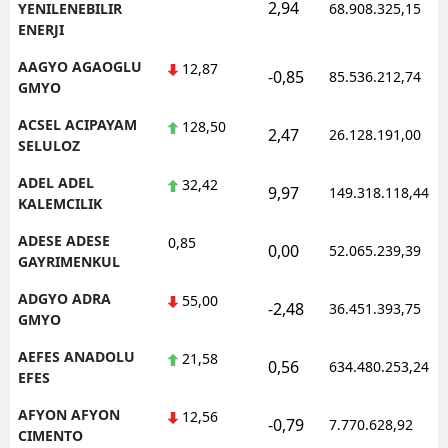
2,94
YENILENEBILIR
68.908.325,15
ENERJI
AAGYO AGAOGLU
12,87
-0,85
85.536.212,74
GMYO
ACSEL ACIPAYAM
128,50
2,47
26.128.191,00
SELULOZ
ADEL ADEL
32,42
9,97
149.318.118,44
KALEMCILIK
ADESE ADESE
0,85
0,00
52.065.239,39
GAYRIMENKUL
ADGYO ADRA
55,00
-2,48
36.451.393,75
GMYO
AEFES ANADOLU
21,58
0,56
634.480.253,24
EFES
AFYON AFYON
12,56
-0,79
7.770.628,92
CIMENTO