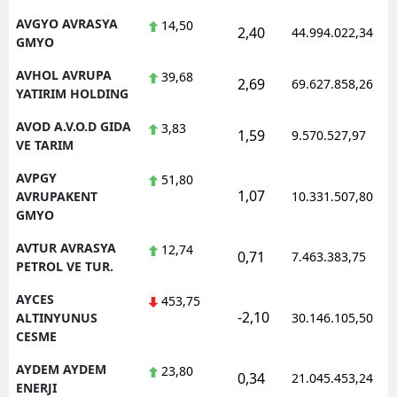
AVGYO AVRASYA
14,50
2,40
44.994.022,34
GMYO
AVHOL AVRUPA
39,68
2,69
69.627.858,26
YATIRIM HOLDING
AVOD A.V.O.D GIDA
3,83
1,59
9.570.527,97
VE TARIM
AVPGY
51,80
1,07
AVRUPAKENT
10.331.507,80
GMYO
AVTUR AVRASYA
12,74
0,71
7.463.383,75
PETROL VE TUR.
AYCES
453,75
-2,10
ALTINYUNUS
30.146.105,50
CESME
AYDEM AYDEM
23,80
0,34
21.045.453,24
ENERJI