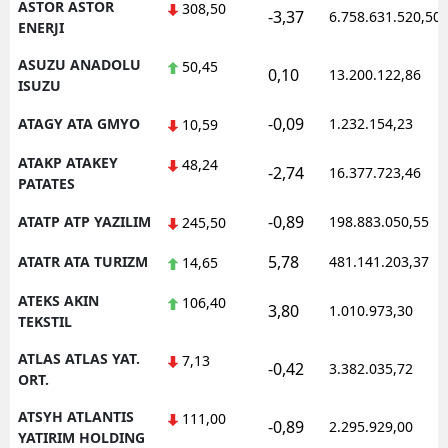
ASTOR ASTOR
308,50
-3,37
6.758.631.520,50
ENERJI
ASUZU ANADOLU
50,45
0,10
13.200.122,86
ISUZU
-0,09
ATAGY ATA GMYO
1.232.154,23
10,59
ATAKP ATAKEY
48,24
-2,74
16.377.723,46
PATATES
-0,89
ATATP ATP YAZILIM
198.883.050,55
245,50
5,78
ATATR ATA TURIZM
481.141.203,37
14,65
ATEKS AKIN
106,40
3,80
1.010.973,30
TEKSTIL
ATLAS ATLAS YAT.
7,13
-0,42
3.382.035,72
ORT.
ATSYH ATLANTIS
111,00
-0,89
2.295.929,00
YATIRIM HOLDING