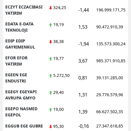
ECZYT ECZACIBASI
324,25
-1,44
196.999.171,75
YATIRIM
EDATA E-DATA
19,19
1,53
90.472.910,39
TEKNOLOJI
EDIP EDIP
38,38
-1,94
135.573.300,24
GAYRIMENKUL
EFOR EFOR
19,77
3,67
985.371.910,85
YATIRIM
EGEEN EGE
5.272,50
0,81
39.131.285,00
ENDUSTRI
EGEGY EGEYAPI
29,40
1,31
29.776.579,96
AVRUPA GMYO
EGEPO NASMED
19,00
1,39
66.627.502,35
EGEPOL
-0,16
EGGUB EGE GUBRE
27.347.618,85
95,30