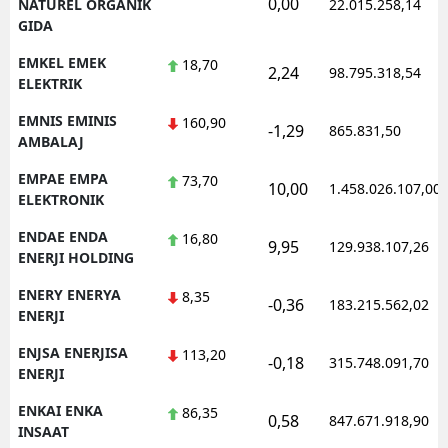
0,00
NATUREL ORGANIK
22.015.258,14
GIDA
EMKEL EMEK
18,70
2,24
98.795.318,54
ELEKTRIK
EMNIS EMINIS
160,90
-1,29
865.831,50
AMBALAJ
EMPAE EMPA
73,70
10,00
1.458.026.107,00
ELEKTRONIK
ENDAE ENDA
16,80
9,95
129.938.107,26
ENERJI HOLDING
ENERY ENERYA
8,35
-0,36
183.215.562,02
ENERJI
ENJSA ENERJISA
113,20
-0,18
315.748.091,70
ENERJI
ENKAI ENKA
86,35
0,58
847.671.918,90
INSAAT