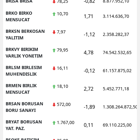
-0,82
BRISA BRISA
8.877.952,10
78,25
BRKO BIRKO
10,70
1,71
3.114.636,70
MENSUCAT
BRKSN BERKOSAN
7,97
-1,12
2.358.282,37
YALITIM
BRKVY BIRIKIM
79,95
4,78
74.542.532,65
VARLIK YONETIM
BRLSM BIRLESIM
16,11
-0,12
61.157.875,02
MUHENDISLIK
BRMEN BIRLIK
18,10
2,72
5.452.771,18
MENSUCAT
BRSAN BORUSAN
572,00
-1,89
1.308.264.872,50
BORU SANAYI
BRYAT BORUSAN
1.767,00
0,11
69.110.225,00
YAT. PAZ.
BSOKE BATICIM