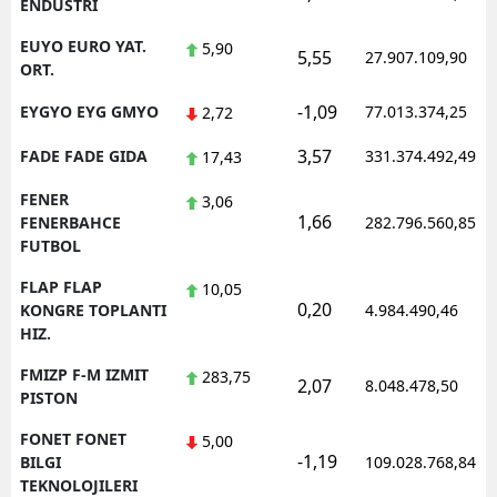
ENDUSTRI
EUYO EURO YAT.
5,90
5,55
27.907.109,90
ORT.
-1,09
EYGYO EYG GMYO
77.013.374,25
2,72
3,57
FADE FADE GIDA
331.374.492,49
17,43
FENER
3,06
1,66
FENERBAHCE
282.796.560,85
FUTBOL
FLAP FLAP
10,05
0,20
KONGRE TOPLANTI
4.984.490,46
HIZ.
FMIZP F-M IZMIT
283,75
2,07
8.048.478,50
PISTON
FONET FONET
5,00
-1,19
BILGI
109.028.768,84
TEKNOLOJILERI