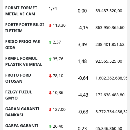
FORMT FORMET
1,74
0,00
39.437.320,00
METAL VE CAM
FORTE FORTE BILGI
113,30
-4,15
363.950.365,60
ILETISIM
FRIGO FRIGO PAK
2,37
3,49
238.401.851,62
GIDA
FRMPL FORMUL
35,76
1,48
92.565.525,00
PLASTIK VE METAL
FROTO FORD
78,10
-0,64
1.602.362.688,95
OTOSAN
FZLGY FUZUL
10,36
-4,43
172.638.488,80
GMYO
GARAN GARANTI
127,00
-0,63
3.772.734.436,30
BANKASI
GARFA GARANTI
26,40
0,23
45.846.360,50