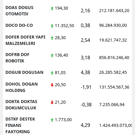
DOAS DOGUS
194,30
2,16
212.181.643,20
OTOMOTIV
0,38
DOCO DO-CO
96.284.930,00
11.352,50
DOFER DOFER YAPI
28,30
2,54
19.621.747,32
MALZEMELERI
DOFRB DOF
136,40
3,18
856.816.246,40
ROBOTIK
4,38
DOGUB DOGUSAN
26.285.582,45
81,05
DOHOL DOGAN
20,50
-1,91
131.554.567,36
HOLDING
DOKTA DOKTAS
21,20
-0,38
7.235.066,94
DOKUMCULUK
DSTKF DESTEK
1.773,00
4,29
FINANS
1.424.493.073,00
FAKTORING