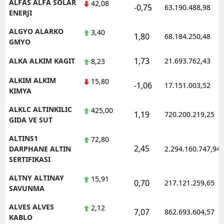
ALFAS ALFA SOLAR
42,08
-0,75
63.190.488,98
ENERJI
ALGYO ALARKO
3,40
1,80
68.184.250,48
GMYO
1,73
ALKA ALKIM KAGIT
21.693.762,43
8,23
ALKIM ALKIM
15,80
-1,06
17.151.003,52
KIMYA
ALKLC ALTINKILIC
425,00
1,19
720.200.219,25
GIDA VE SUT
ALTINS1
72,80
2,45
DARPHANE ALTIN
2.294.160.747,94
SERTIFIKASI
ALTNY ALTINAY
15,91
0,70
217.121.259,65
SAVUNMA
ALVES ALVES
2,12
7,07
862.693.604,57
KABLO