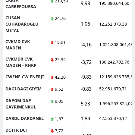
CRFSA
210,50
9,98
195.380.644,60
CARREFOURSA
CUSAN
24,76
1,06
CUHADAROGLU
12.252.073,38
METAL
CVKMD CVK
15,91
-4,16
1.021.808.061,43
MADEN
CVKMDR CVK
25,34
-3,72
130.242.702,76
MADEN - RHKP
-9,83
CWENE CW ENERJI
12.159.626.735,6
42,20
-0,83
DAGI DAGI GIYIM
52.951.670,71
9,52
DAPGM DAP
9,05
5,23
1.596.553.324,02
GAYRIMENKUL
1,83
DARDL DARDANEL
42.553.370,12
1,67
DCTTR DCT
7,72