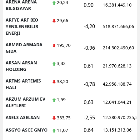
ARENA ARENA
20,24
0,90
16.381.449,10
BILGISAYAR
ARFYE ARF BIO
29,66
-4,20
YENILENEBILIR
518.871.666,06
ENERJI
ARMGD ARMADA
195,70
-0,96
214.302.490,60
GIDA
ARSAN ARSAN
3,32
0,61
21.970.628,13
HOLDING
ARTMS ARTEMIS
38,20
-0,78
42.958.188,74
HALI
ARZUM ARZUM EV
1,59
0,63
12.041.644,21
ALETLERI
-2,55
ASELS ASELSAN
12.380.970.235,5
353,75
0,64
ASGYO ASCE GMYO
13.151.313,06
11,07