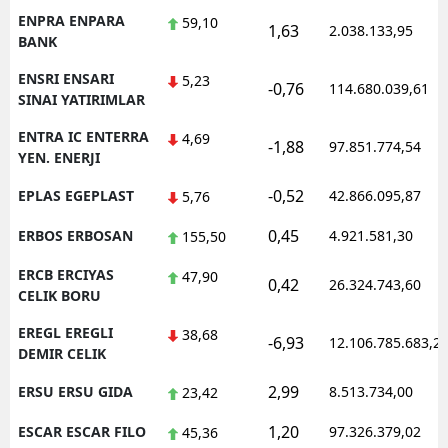
ENPRA ENPARA
59,10
1,63
2.038.133,95
BANK
ENSRI ENSARI
5,23
-0,76
114.680.039,61
SINAI YATIRIMLAR
ENTRA IC ENTERRA
4,69
-1,88
97.851.774,54
YEN. ENERJI
-0,52
EPLAS EGEPLAST
42.866.095,87
5,76
0,45
ERBOS ERBOSAN
4.921.581,30
155,50
ERCB ERCIYAS
47,90
0,42
26.324.743,60
CELIK BORU
EREGL EREGLI
38,68
-6,93
12.106.785.683,2
DEMIR CELIK
2,99
ERSU ERSU GIDA
8.513.734,00
23,42
1,20
ESCAR ESCAR FILO
97.326.379,02
45,36