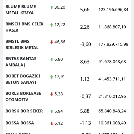
BLUME BLUME
36,20
5,66
123.196.696,84
METAL KIMYA
BMSCH BMS CELIK
12,22
2,26
11.868.807,10
HASIR
BMSTL BMS
46,66
-3,60
177.829.715,98
BIRLESIK METAL
BNTAS BANTAS
6,80
8,63
91.678.048,63
AMBALAJ
BOBET BOGAZICI
17,91
1,13
41.453.711,11
BETON SANAYI
BORLS BORLEASE
5,38
-0,37
21.810.012,96
OTOMOTIV
5,88
BORSK BOR SEKER
65.840.848,24
5,94
-1,13
BOSSA BOSSA
10.361.008,49
6,12