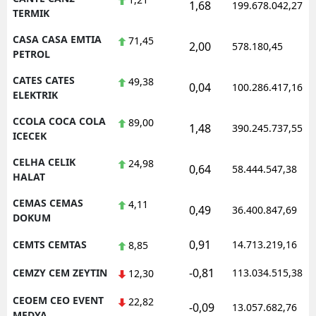
1,68
199.678.042,27
TERMIK
CASA CASA EMTIA
71,45
2,00
578.180,45
PETROL
CATES CATES
49,38
0,04
100.286.417,16
ELEKTRIK
CCOLA COCA COLA
89,00
1,48
390.245.737,55
ICECEK
CELHA CELIK
24,98
0,64
58.444.547,38
HALAT
CEMAS CEMAS
4,11
0,49
36.400.847,69
DOKUM
0,91
CEMTS CEMTAS
14.713.219,16
8,85
-0,81
CEMZY CEM ZEYTIN
113.034.515,38
12,30
CEOEM CEO EVENT
22,82
-0,09
13.057.682,76
MEDYA