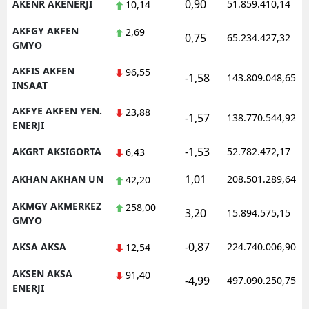
0,90
AKENR AKENERJI
51.859.410,14
10,14
AKFGY AKFEN
2,69
0,75
65.234.427,32
GMYO
AKFIS AKFEN
96,55
-1,58
143.809.048,65
INSAAT
AKFYE AKFEN YEN.
23,88
-1,57
138.770.544,92
ENERJI
-1,53
AKGRT AKSIGORTA
52.782.472,17
6,43
1,01
AKHAN AKHAN UN
208.501.289,64
42,20
AKMGY AKMERKEZ
258,00
3,20
15.894.575,15
GMYO
-0,87
AKSA AKSA
224.740.006,90
12,54
AKSEN AKSA
91,40
-4,99
497.090.250,75
ENERJI