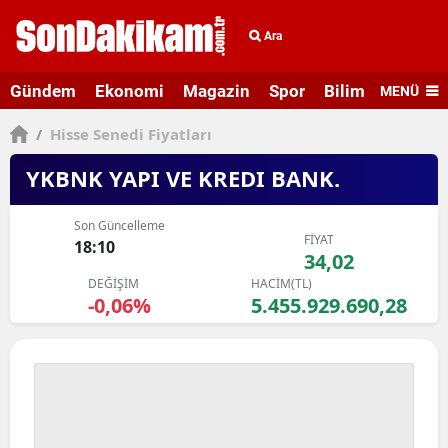
Ara
Gündem
Ekonomi
Magazin
Spor
Bilim ve Teknolo
MENÜ
/
Hisse Senedi Fiyatları
YKBNK YAPI VE KREDI BANK.
Son Güncelleme
FİYAT
18:10
34,02
DEĞİŞİM
HACİM(TL)
-0,06%
5.455.929.690,28