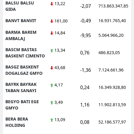
BALSU BALSU
13,22
-2,07
713.863.347,85
GIDA
-0,49
BANVT BANVIT
16.931.765,40
161,00
BARMA BAREM
14,84
-9,95
5.064.966,20
AMBALAJ
BASCM BASTAS
13,34
0,76
486.823,05
BASKENT CIMENTO
BASGZ BASKENT
43,68
-1,36
7.124.661,96
DOGALGAZ GMYO
BAYRK BAYRAK
4,17
0,24
16.349.928,80
TABAN SANAYI
BEGYO BATI EGE
3,49
1,16
11.902.813,59
GMYO
BERA BERA
13,09
0,08
52.186.577,97
HOLDING