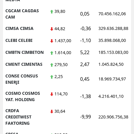
CGCAM CAGDAS
39,80
0,05
70.456.162,06
CAM
-0,36
CIMSA CIMSA
329.636.288,88
44,82
-1,10
CLEBI CELEBI
35.898.068,00
1.437,00
5,22
CMBTN CIMBETON
185.153.083,00
1.614,00
2,47
CMENT CIMENTAS
1.045.824,50
279,50
CONSE CONSUS
2,25
0,45
18.969.734,97
ENERJI
COSMO COSMOS
114,70
-1,38
4.216.401,10
YAT. HOLDING
CRDFA
30,64
-9,99
CREDITWEST
220.906.756,38
FAKTORING