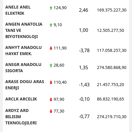
ANELE ANEL
124,90
2,46
169.375.227,30
ELEKTRIK
ANGEN ANATOLIA
9,10
1,00
TANI VE
12.505.277,50
BIYOTEKNOLOJI
ANHYT ANADOLU
111,90
-3,78
117.058.257,30
HAYAT EMEK.
ANSGR ANADOLU
28,60
1,35
274.580.868,90
SIGORTA
ARASE DOGU ARAS
110,40
-1,43
21.457.753,20
ENERJI
-0,10
ARCLK ARCELIK
86.832.190,65
97,90
ARDYZ ARD
77,30
-0,77
BILISIM
274.219.710,30
TEKNOLOJILERI