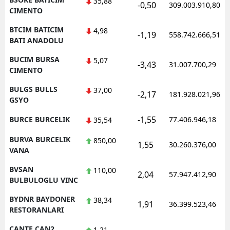
35,88
-0,50
309.003.910,80
CIMENTO
BTCIM BATICIM
4,98
-1,19
558.742.666,51
BATI ANADOLU
BUCIM BURSA
5,07
-3,43
31.007.700,29
CIMENTO
BULGS BULLS
37,00
-2,17
181.928.021,96
GSYO
-1,55
BURCE BURCELIK
77.406.946,18
35,54
BURVA BURCELIK
850,00
1,55
30.260.376,00
VANA
BVSAN
110,00
2,04
57.947.412,90
BULBULOGLU VINC
BYDNR BAYDONER
38,34
1,91
36.399.523,46
RESTORANLARI
CANTE CAN2
1,21