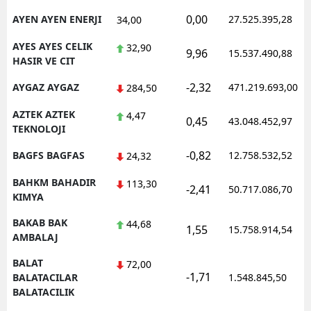
0,00
AYEN AYEN ENERJI
27.525.395,28
34,00
AYES AYES CELIK
32,90
9,96
15.537.490,88
HASIR VE CIT
-2,32
AYGAZ AYGAZ
471.219.693,00
284,50
AZTEK AZTEK
4,47
0,45
43.048.452,97
TEKNOLOJI
-0,82
BAGFS BAGFAS
12.758.532,52
24,32
BAHKM BAHADIR
113,30
-2,41
50.717.086,70
KIMYA
BAKAB BAK
44,68
1,55
15.758.914,54
AMBALAJ
BALAT
72,00
-1,71
BALATACILAR
1.548.845,50
BALATACILIK