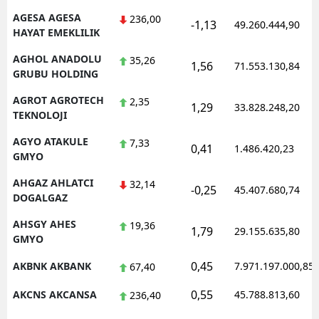
AGESA AGESA
236,00
-1,13
49.260.444,90
HAYAT EMEKLILIK
AGHOL ANADOLU
35,26
1,56
71.553.130,84
GRUBU HOLDING
AGROT AGROTECH
2,35
1,29
33.828.248,20
TEKNOLOJI
AGYO ATAKULE
7,33
0,41
1.486.420,23
GMYO
AHGAZ AHLATCI
32,14
-0,25
45.407.680,74
DOGALGAZ
AHSGY AHES
19,36
1,79
29.155.635,80
GMYO
0,45
AKBNK AKBANK
7.971.197.000,85
67,40
0,55
AKCNS AKCANSA
45.788.813,60
236,40