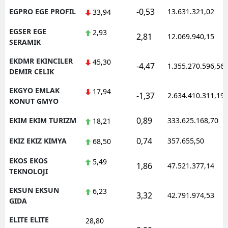
-0,53
EGPRO EGE PROFIL
13.631.321,02
33,94
EGSER EGE
2,93
2,81
12.069.940,15
SERAMIK
EKDMR EKINCILER
45,30
-4,47
1.355.270.596,56
DEMIR CELIK
EKGYO EMLAK
17,94
-1,37
2.634.410.311,19
KONUT GMYO
0,89
EKIM EKIM TURIZM
333.625.168,70
18,21
0,74
EKIZ EKIZ KIMYA
357.655,50
68,50
EKOS EKOS
5,49
1,86
47.521.377,14
TEKNOLOJI
EKSUN EKSUN
6,23
3,32
42.791.974,53
GIDA
ELITE ELITE
28,80