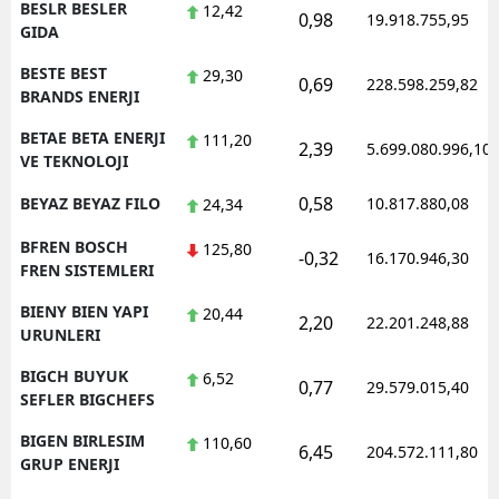
BESLR BESLER
12,42
0,98
19.918.755,95
GIDA
BESTE BEST
29,30
0,69
228.598.259,82
BRANDS ENERJI
BETAE BETA ENERJI
111,20
2,39
5.699.080.996,10
VE TEKNOLOJI
0,58
BEYAZ BEYAZ FILO
10.817.880,08
24,34
BFREN BOSCH
125,80
-0,32
16.170.946,30
FREN SISTEMLERI
BIENY BIEN YAPI
20,44
2,20
22.201.248,88
URUNLERI
BIGCH BUYUK
6,52
0,77
29.579.015,40
SEFLER BIGCHEFS
BIGEN BIRLESIM
110,60
6,45
204.572.111,80
GRUP ENERJI