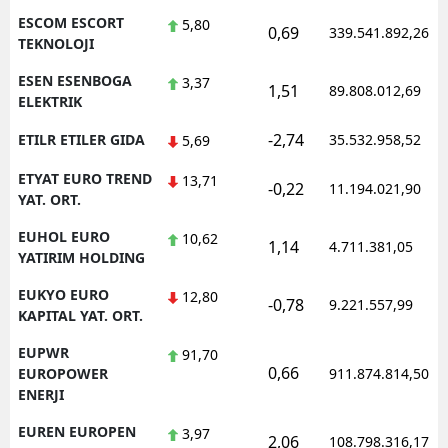
ESCOM ESCORT
5,80
0,69
339.541.892,26
TEKNOLOJI
ESEN ESENBOGA
3,37
1,51
89.808.012,69
ELEKTRIK
-2,74
ETILR ETILER GIDA
35.532.958,52
5,69
ETYAT EURO TREND
13,71
-0,22
11.194.021,90
YAT. ORT.
EUHOL EURO
10,62
1,14
4.711.381,05
YATIRIM HOLDING
EUKYO EURO
12,80
-0,78
9.221.557,99
KAPITAL YAT. ORT.
EUPWR
91,70
0,66
EUROPOWER
911.874.814,50
ENERJI
EUREN EUROPEN
3,97
2,06
108.798.316,17