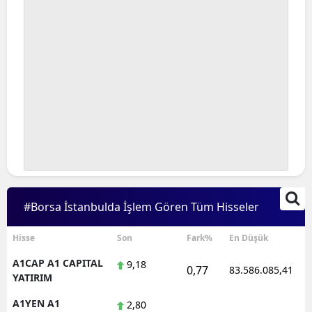
#Borsa İstanbulda İşlem Gören Tüm Hisseler
Hisse
Son
Fark%
En Düşük
A1CAP A1 CAPITAL
9,18
0,77
83.586.085,41
YATIRIM
A1YEN A1
2,80