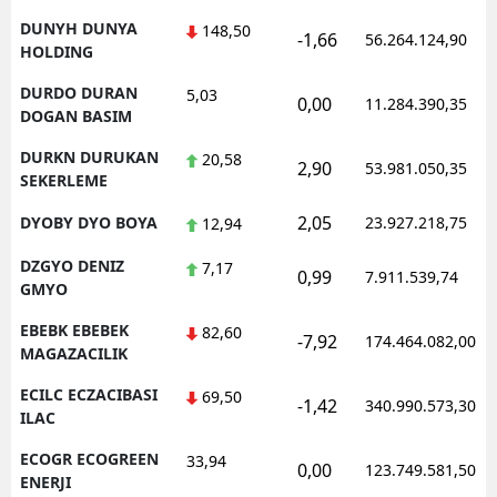
DUNYH DUNYA
148,50
-1,66
56.264.124,90
HOLDING
DURDO DURAN
5,03
0,00
11.284.390,35
DOGAN BASIM
DURKN DURUKAN
20,58
2,90
53.981.050,35
SEKERLEME
2,05
DYOBY DYO BOYA
23.927.218,75
12,94
DZGYO DENIZ
7,17
0,99
7.911.539,74
GMYO
EBEBK EBEBEK
82,60
-7,92
174.464.082,00
MAGAZACILIK
ECILC ECZACIBASI
69,50
-1,42
340.990.573,30
ILAC
ECOGR ECOGREEN
33,94
0,00
123.749.581,50
ENERJI