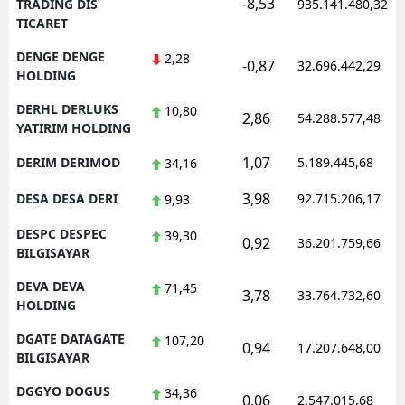
-8,53
TRADING DIS
935.141.480,32
TICARET
DENGE DENGE
2,28
-0,87
32.696.442,29
HOLDING
DERHL DERLUKS
10,80
2,86
54.288.577,48
YATIRIM HOLDING
1,07
DERIM DERIMOD
5.189.445,68
34,16
3,98
DESA DESA DERI
92.715.206,17
9,93
DESPC DESPEC
39,30
0,92
36.201.759,66
BILGISAYAR
DEVA DEVA
71,45
3,78
33.764.732,60
HOLDING
DGATE DATAGATE
107,20
0,94
17.207.648,00
BILGISAYAR
DGGYO DOGUS
34,36
0,06
2.547.015,68