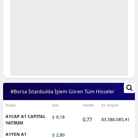
#Borsa İstanbulda İşlem Gören Tüm Hisseler
Hisse
Son
Fark%
En Düşük
A1CAP A1 CAPITAL
9,18
0,77
83.586.085,41
YATIRIM
A1YEN A1
2,80