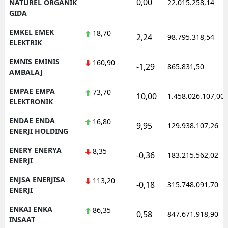
0,00
NATUREL ORGANIK
22.015.258,14
GIDA
EMKEL EMEK
18,70
2,24
98.795.318,54
ELEKTRIK
EMNIS EMINIS
160,90
-1,29
865.831,50
AMBALAJ
EMPAE EMPA
73,70
10,00
1.458.026.107,00
ELEKTRONIK
ENDAE ENDA
16,80
9,95
129.938.107,26
ENERJI HOLDING
ENERY ENERYA
8,35
-0,36
183.215.562,02
ENERJI
ENJSA ENERJISA
113,20
-0,18
315.748.091,70
ENERJI
ENKAI ENKA
86,35
0,58
847.671.918,90
INSAAT