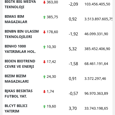
BIGTK BIG MEDYA
363,00
-2,09
103.456.405,50
TEKNOLOJI
BIMAS BIM
385,75
0,92
3.513.897.605,75
MAGAZALAR
BINBN BIN ULASIM
178,60
-1,92
46.099.331,90
TEKNOLOJILERI
BINHO 1000
10,30
5,32
385.452.406,90
YATIRIMLAR HOL.
BIOEN BIOTREND
17,42
-1,58
68.461.191,64
CEVRE VE ENERJI
BIZIM BIZIM
24,30
0,91
3.572.297,46
MAGAZALARI
BJKAS BESIKTAS
1,74
-0,57
96.970.363,89
FUTBOL YAT.
BLCYT BILICI
19,60
3,70
33.743.198,65
YATIRIM