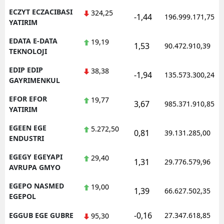
ECZYT ECZACIBASI
324,25
-1,44
196.999.171,75
YATIRIM
EDATA E-DATA
19,19
1,53
90.472.910,39
TEKNOLOJI
EDIP EDIP
38,38
-1,94
135.573.300,24
GAYRIMENKUL
EFOR EFOR
19,77
3,67
985.371.910,85
YATIRIM
EGEEN EGE
5.272,50
0,81
39.131.285,00
ENDUSTRI
EGEGY EGEYAPI
29,40
1,31
29.776.579,96
AVRUPA GMYO
EGEPO NASMED
19,00
1,39
66.627.502,35
EGEPOL
-0,16
EGGUB EGE GUBRE
27.347.618,85
95,30