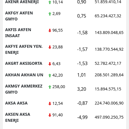
0,90
AKENR AKENERJI
51.859.410,14
10,14
AKFGY AKFEN
2,69
0,75
65.234.427,32
GMYO
AKFIS AKFEN
96,55
-1,58
143.809.048,65
INSAAT
AKFYE AKFEN YEN.
23,88
-1,57
138.770.544,92
ENERJI
-1,53
AKGRT AKSIGORTA
52.782.472,17
6,43
1,01
AKHAN AKHAN UN
208.501.289,64
42,20
AKMGY AKMERKEZ
258,00
3,20
15.894.575,15
GMYO
-0,87
AKSA AKSA
224.740.006,90
12,54
AKSEN AKSA
91,40
-4,99
497.090.250,75
ENERJI