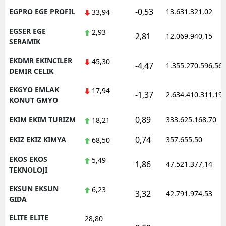
-0,53
EGPRO EGE PROFIL
13.631.321,02
33,94
EGSER EGE
2,93
2,81
12.069.940,15
SERAMIK
EKDMR EKINCILER
45,30
-4,47
1.355.270.596,56
DEMIR CELIK
EKGYO EMLAK
17,94
-1,37
2.634.410.311,19
KONUT GMYO
0,89
EKIM EKIM TURIZM
333.625.168,70
18,21
0,74
EKIZ EKIZ KIMYA
357.655,50
68,50
EKOS EKOS
5,49
1,86
47.521.377,14
TEKNOLOJI
EKSUN EKSUN
6,23
3,32
42.791.974,53
GIDA
ELITE ELITE
28,80