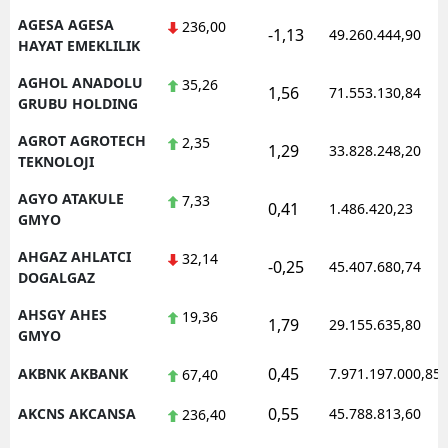
AGESA AGESA
236,00
-1,13
49.260.444,90
HAYAT EMEKLILIK
AGHOL ANADOLU
35,26
1,56
71.553.130,84
GRUBU HOLDING
AGROT AGROTECH
2,35
1,29
33.828.248,20
TEKNOLOJI
AGYO ATAKULE
7,33
0,41
1.486.420,23
GMYO
AHGAZ AHLATCI
32,14
-0,25
45.407.680,74
DOGALGAZ
AHSGY AHES
19,36
1,79
29.155.635,80
GMYO
0,45
AKBNK AKBANK
7.971.197.000,85
67,40
0,55
AKCNS AKCANSA
45.788.813,60
236,40