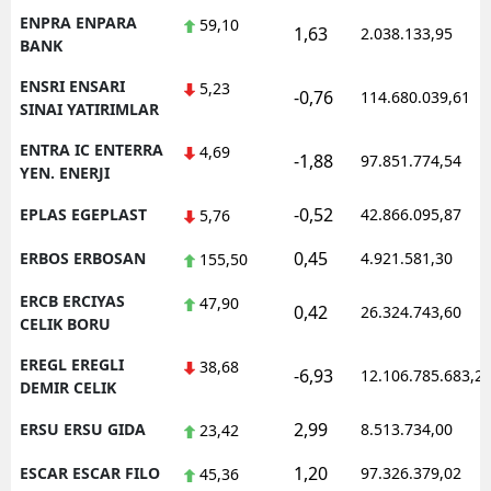
ENPRA ENPARA
59,10
1,63
2.038.133,95
BANK
ENSRI ENSARI
5,23
-0,76
114.680.039,61
SINAI YATIRIMLAR
ENTRA IC ENTERRA
4,69
-1,88
97.851.774,54
YEN. ENERJI
-0,52
EPLAS EGEPLAST
42.866.095,87
5,76
0,45
ERBOS ERBOSAN
4.921.581,30
155,50
ERCB ERCIYAS
47,90
0,42
26.324.743,60
CELIK BORU
EREGL EREGLI
38,68
-6,93
12.106.785.683,2
DEMIR CELIK
2,99
ERSU ERSU GIDA
8.513.734,00
23,42
1,20
ESCAR ESCAR FILO
97.326.379,02
45,36