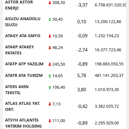
ASTOR ASTOR
308,50
-3,37
6.758.631.520,50
ENERJI
ASUZU ANADOLU
50,45
0,10
13.200.122,86
ISUZU
-0,09
ATAGY ATA GMYO
1.232.154,23
10,59
ATAKP ATAKEY
48,24
-2,74
16.377.723,46
PATATES
-0,89
ATATP ATP YAZILIM
198.883.050,55
245,50
5,78
ATATR ATA TURIZM
481.141.203,37
14,65
ATEKS AKIN
106,40
3,80
1.010.973,30
TEKSTIL
ATLAS ATLAS YAT.
7,13
-0,42
3.382.035,72
ORT.
ATSYH ATLANTIS
111,00
-0,89
2.295.929,00
YATIRIM HOLDING