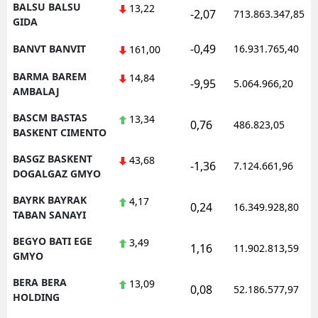
BALSU BALSU
13,22
-2,07
713.863.347,85
GIDA
-0,49
BANVT BANVIT
16.931.765,40
161,00
BARMA BAREM
14,84
-9,95
5.064.966,20
AMBALAJ
BASCM BASTAS
13,34
0,76
486.823,05
BASKENT CIMENTO
BASGZ BASKENT
43,68
-1,36
7.124.661,96
DOGALGAZ GMYO
BAYRK BAYRAK
4,17
0,24
16.349.928,80
TABAN SANAYI
BEGYO BATI EGE
3,49
1,16
11.902.813,59
GMYO
BERA BERA
13,09
0,08
52.186.577,97
HOLDING