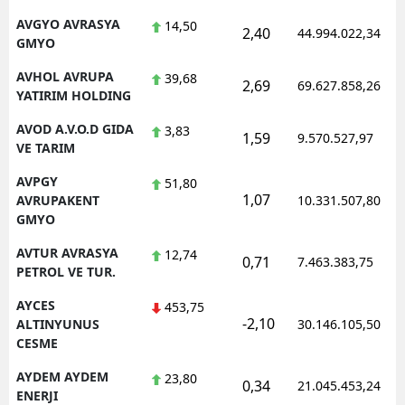
AVGYO AVRASYA
14,50
2,40
44.994.022,34
GMYO
AVHOL AVRUPA
39,68
2,69
69.627.858,26
YATIRIM HOLDING
AVOD A.V.O.D GIDA
3,83
1,59
9.570.527,97
VE TARIM
AVPGY
51,80
1,07
AVRUPAKENT
10.331.507,80
GMYO
AVTUR AVRASYA
12,74
0,71
7.463.383,75
PETROL VE TUR.
AYCES
453,75
-2,10
ALTINYUNUS
30.146.105,50
CESME
AYDEM AYDEM
23,80
0,34
21.045.453,24
ENERJI