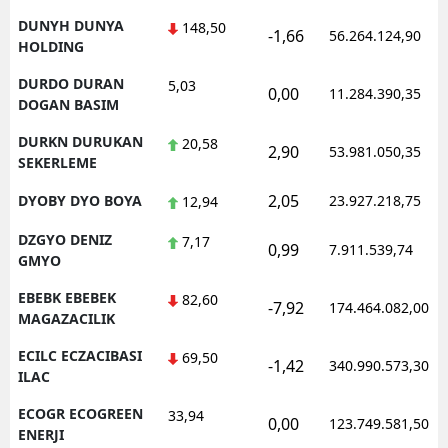
DUNYH DUNYA
148,50
-1,66
56.264.124,90
HOLDING
DURDO DURAN
5,03
0,00
11.284.390,35
DOGAN BASIM
DURKN DURUKAN
20,58
2,90
53.981.050,35
SEKERLEME
2,05
DYOBY DYO BOYA
23.927.218,75
12,94
DZGYO DENIZ
7,17
0,99
7.911.539,74
GMYO
EBEBK EBEBEK
82,60
-7,92
174.464.082,00
MAGAZACILIK
ECILC ECZACIBASI
69,50
-1,42
340.990.573,30
ILAC
ECOGR ECOGREEN
33,94
0,00
123.749.581,50
ENERJI