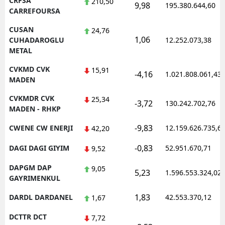
CRFSA
210,50
9,98
195.380.644,60
CARREFOURSA
CUSAN
24,76
1,06
CUHADAROGLU
12.252.073,38
METAL
CVKMD CVK
15,91
-4,16
1.021.808.061,43
MADEN
CVKMDR CVK
25,34
-3,72
130.242.702,76
MADEN - RHKP
-9,83
CWENE CW ENERJI
12.159.626.735,6
42,20
-0,83
DAGI DAGI GIYIM
52.951.670,71
9,52
DAPGM DAP
9,05
5,23
1.596.553.324,02
GAYRIMENKUL
1,83
DARDL DARDANEL
42.553.370,12
1,67
DCTTR DCT
7,72