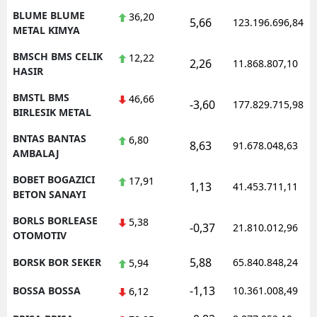
BLUME BLUME
36,20
5,66
123.196.696,84
METAL KIMYA
BMSCH BMS CELIK
12,22
2,26
11.868.807,10
HASIR
BMSTL BMS
46,66
-3,60
177.829.715,98
BIRLESIK METAL
BNTAS BANTAS
6,80
8,63
91.678.048,63
AMBALAJ
BOBET BOGAZICI
17,91
1,13
41.453.711,11
BETON SANAYI
BORLS BORLEASE
5,38
-0,37
21.810.012,96
OTOMOTIV
5,88
BORSK BOR SEKER
65.840.848,24
5,94
-1,13
BOSSA BOSSA
10.361.008,49
6,12