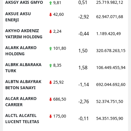
0,51
AKSGY AKIS GMYO
25.719.982,12
9,81
AKSUE AKSU
42,60
-2,92
62.947.071,68
ENERJI
AKYHO AKDENIZ
2,24
-0,44
1.189.420,49
YATIRIM HOLDING
ALARK ALARKO
101,80
1,50
320.678.263,15
HOLDING
ALBRK ALBARAKA
8,35
1,58
106.449.455,94
TURK
ALBTN ALBAYRAK
25,92
-1,14
692.044.692,60
BETON SANAYI
ALCAR ALARKO
686,50
-2,76
52.374.751,50
CARRIER
ALCTL ALCATEL
175,00
-0,11
54.351.595,90
LUCENT TELETAS