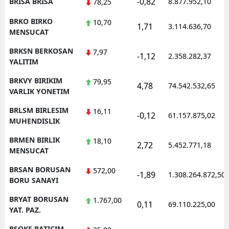
-0,82
BRISA BRISA
8.877.952,10
78,25
BRKO BIRKO
10,70
1,71
3.114.636,70
MENSUCAT
BRKSN BERKOSAN
7,97
-1,12
2.358.282,37
YALITIM
BRKVY BIRIKIM
79,95
4,78
74.542.532,65
VARLIK YONETIM
BRLSM BIRLESIM
16,11
-0,12
61.157.875,02
MUHENDISLIK
BRMEN BIRLIK
18,10
2,72
5.452.771,18
MENSUCAT
BRSAN BORUSAN
572,00
-1,89
1.308.264.872,50
BORU SANAYI
BRYAT BORUSAN
1.767,00
0,11
69.110.225,00
YAT. PAZ.
BSOKE BATICIM