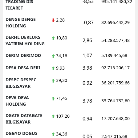
-8,53
TRADING DIS
935.141.480,32
TICARET
DENGE DENGE
2,28
-0,87
32.696.442,29
HOLDING
DERHL DERLUKS
10,80
2,86
54.288.577,48
YATIRIM HOLDING
1,07
DERIM DERIMOD
5.189.445,68
34,16
3,98
DESA DESA DERI
92.715.206,17
9,93
DESPC DESPEC
39,30
0,92
36.201.759,66
BILGISAYAR
DEVA DEVA
71,45
3,78
33.764.732,60
HOLDING
DGATE DATAGATE
107,20
0,94
17.207.648,00
BILGISAYAR
DGGYO DOGUS
34,36
0,06
2.547.015,68