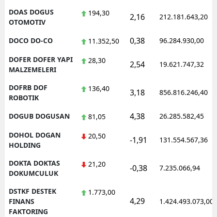
DOAS DOGUS
194,30
2,16
212.181.643,20
OTOMOTIV
0,38
DOCO DO-CO
96.284.930,00
11.352,50
DOFER DOFER YAPI
28,30
2,54
19.621.747,32
MALZEMELERI
DOFRB DOF
136,40
3,18
856.816.246,40
ROBOTIK
4,38
DOGUB DOGUSAN
26.285.582,45
81,05
DOHOL DOGAN
20,50
-1,91
131.554.567,36
HOLDING
DOKTA DOKTAS
21,20
-0,38
7.235.066,94
DOKUMCULUK
DSTKF DESTEK
1.773,00
4,29
FINANS
1.424.493.073,00
FAKTORING