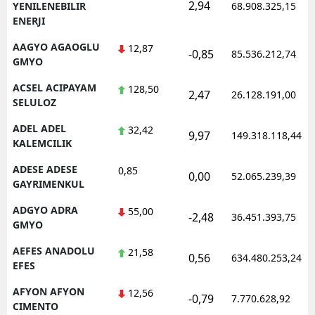
2,94
YENILENEBILIR
68.908.325,15
ENERJI
AAGYO AGAOGLU
12,87
-0,85
85.536.212,74
GMYO
ACSEL ACIPAYAM
128,50
2,47
26.128.191,00
SELULOZ
ADEL ADEL
32,42
9,97
149.318.118,44
KALEMCILIK
ADESE ADESE
0,85
0,00
52.065.239,39
GAYRIMENKUL
ADGYO ADRA
55,00
-2,48
36.451.393,75
GMYO
AEFES ANADOLU
21,58
0,56
634.480.253,24
EFES
AFYON AFYON
12,56
-0,79
7.770.628,92
CIMENTO