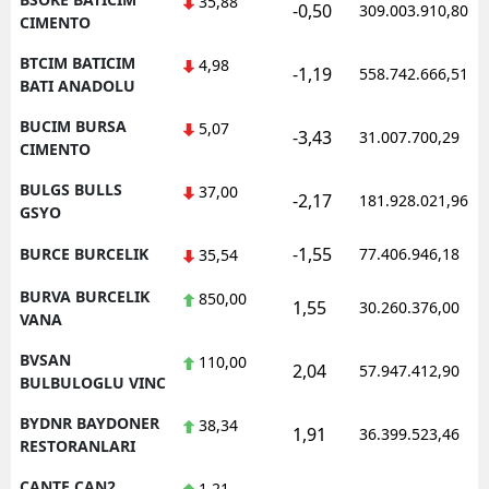
35,88
-0,50
309.003.910,80
CIMENTO
BTCIM BATICIM
4,98
-1,19
558.742.666,51
BATI ANADOLU
BUCIM BURSA
5,07
-3,43
31.007.700,29
CIMENTO
BULGS BULLS
37,00
-2,17
181.928.021,96
GSYO
-1,55
BURCE BURCELIK
77.406.946,18
35,54
BURVA BURCELIK
850,00
1,55
30.260.376,00
VANA
BVSAN
110,00
2,04
57.947.412,90
BULBULOGLU VINC
BYDNR BAYDONER
38,34
1,91
36.399.523,46
RESTORANLARI
CANTE CAN2
1,21