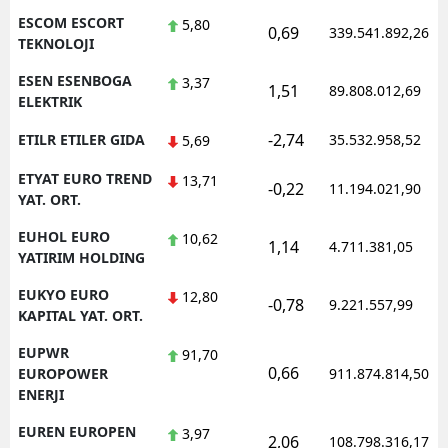
ESCOM ESCORT
5,80
0,69
339.541.892,26
TEKNOLOJI
ESEN ESENBOGA
3,37
1,51
89.808.012,69
ELEKTRIK
-2,74
ETILR ETILER GIDA
35.532.958,52
5,69
ETYAT EURO TREND
13,71
-0,22
11.194.021,90
YAT. ORT.
EUHOL EURO
10,62
1,14
4.711.381,05
YATIRIM HOLDING
EUKYO EURO
12,80
-0,78
9.221.557,99
KAPITAL YAT. ORT.
EUPWR
91,70
0,66
EUROPOWER
911.874.814,50
ENERJI
EUREN EUROPEN
3,97
2,06
108.798.316,17