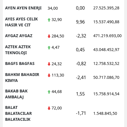
0,00
AYEN AYEN ENERJI
27.525.395,28
34,00
AYES AYES CELIK
32,90
9,96
15.537.490,88
HASIR VE CIT
-2,32
AYGAZ AYGAZ
471.219.693,00
284,50
AZTEK AZTEK
4,47
0,45
43.048.452,97
TEKNOLOJI
-0,82
BAGFS BAGFAS
12.758.532,52
24,32
BAHKM BAHADIR
113,30
-2,41
50.717.086,70
KIMYA
BAKAB BAK
44,68
1,55
15.758.914,54
AMBALAJ
BALAT
72,00
-1,71
BALATACILAR
1.548.845,50
BALATACILIK