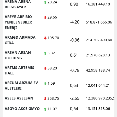
ARENA ARENA
20,24
0,90
16.381.449,10
BILGISAYAR
ARFYE ARF BIO
29,66
-4,20
YENILENEBILIR
518.871.666,06
ENERJI
ARMGD ARMADA
195,70
-0,96
214.302.490,60
GIDA
ARSAN ARSAN
3,32
0,61
21.970.628,13
HOLDING
ARTMS ARTEMIS
38,20
-0,78
42.958.188,74
HALI
ARZUM ARZUM EV
1,59
0,63
12.041.644,21
ALETLERI
-2,55
ASELS ASELSAN
12.380.970.235,5
353,75
0,64
ASGYO ASCE GMYO
13.151.313,06
11,07