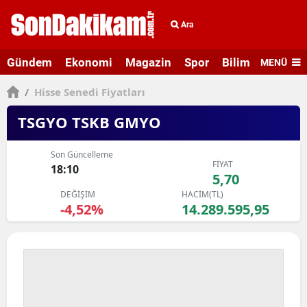
Ara
Gündem
Ekonomi
Magazin
Spor
Bilim ve Teknolo
MENÜ
/
Hisse Senedi Fiyatları
TSGYO TSKB GMYO
Son Güncelleme
FİYAT
18:10
5,70
DEĞİŞİM
HACİM(TL)
-4,52%
14.289.595,95