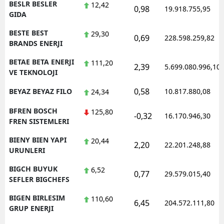
BESLR BESLER
12,42
0,98
19.918.755,95
GIDA
BESTE BEST
29,30
0,69
228.598.259,82
BRANDS ENERJI
BETAE BETA ENERJI
111,20
2,39
5.699.080.996,10
VE TEKNOLOJI
0,58
BEYAZ BEYAZ FILO
10.817.880,08
24,34
BFREN BOSCH
125,80
-0,32
16.170.946,30
FREN SISTEMLERI
BIENY BIEN YAPI
20,44
2,20
22.201.248,88
URUNLERI
BIGCH BUYUK
6,52
0,77
29.579.015,40
SEFLER BIGCHEFS
BIGEN BIRLESIM
110,60
6,45
204.572.111,80
GRUP ENERJI