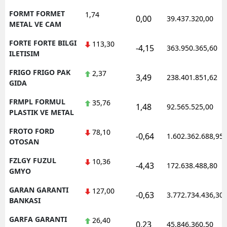
FORMT FORMET
1,74
0,00
39.437.320,00
METAL VE CAM
FORTE FORTE BILGI
113,30
-4,15
363.950.365,60
ILETISIM
FRIGO FRIGO PAK
2,37
3,49
238.401.851,62
GIDA
FRMPL FORMUL
35,76
1,48
92.565.525,00
PLASTIK VE METAL
FROTO FORD
78,10
-0,64
1.602.362.688,95
OTOSAN
FZLGY FUZUL
10,36
-4,43
172.638.488,80
GMYO
GARAN GARANTI
127,00
-0,63
3.772.734.436,30
BANKASI
GARFA GARANTI
26,40
0,23
45.846.360,50