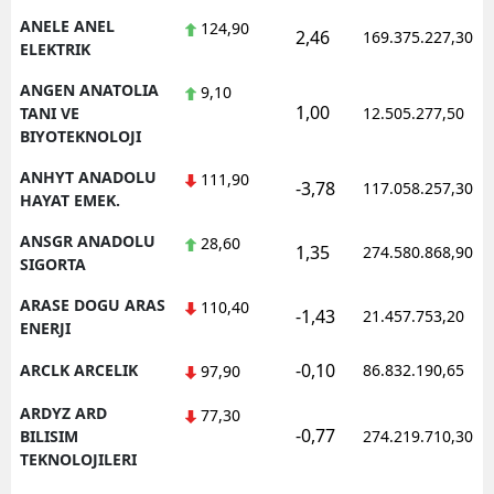
ANELE ANEL
124,90
2,46
169.375.227,30
ELEKTRIK
ANGEN ANATOLIA
9,10
1,00
TANI VE
12.505.277,50
BIYOTEKNOLOJI
ANHYT ANADOLU
111,90
-3,78
117.058.257,30
HAYAT EMEK.
ANSGR ANADOLU
28,60
1,35
274.580.868,90
SIGORTA
ARASE DOGU ARAS
110,40
-1,43
21.457.753,20
ENERJI
-0,10
ARCLK ARCELIK
86.832.190,65
97,90
ARDYZ ARD
77,30
-0,77
BILISIM
274.219.710,30
TEKNOLOJILERI