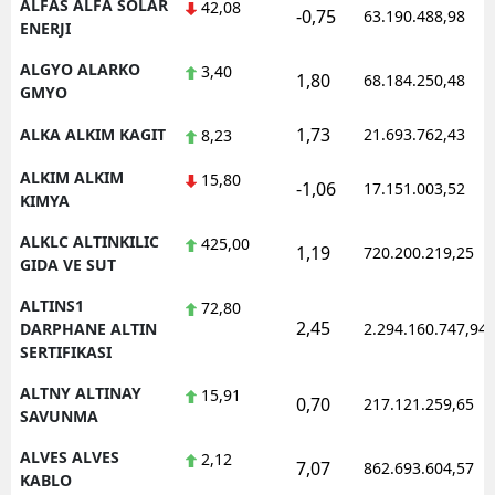
ALFAS ALFA SOLAR
42,08
-0,75
63.190.488,98
ENERJI
ALGYO ALARKO
3,40
1,80
68.184.250,48
GMYO
1,73
ALKA ALKIM KAGIT
21.693.762,43
8,23
ALKIM ALKIM
15,80
-1,06
17.151.003,52
KIMYA
ALKLC ALTINKILIC
425,00
1,19
720.200.219,25
GIDA VE SUT
ALTINS1
72,80
2,45
DARPHANE ALTIN
2.294.160.747,94
SERTIFIKASI
ALTNY ALTINAY
15,91
0,70
217.121.259,65
SAVUNMA
ALVES ALVES
2,12
7,07
862.693.604,57
KABLO