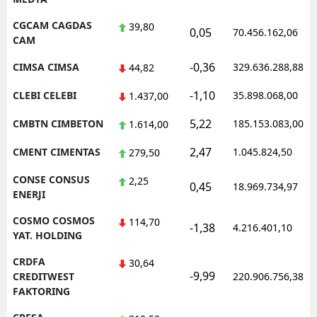
CGCAM CAGDAS
39,80
0,05
70.456.162,06
CAM
-0,36
CIMSA CIMSA
329.636.288,88
44,82
-1,10
CLEBI CELEBI
35.898.068,00
1.437,00
5,22
CMBTN CIMBETON
185.153.083,00
1.614,00
2,47
CMENT CIMENTAS
1.045.824,50
279,50
CONSE CONSUS
2,25
0,45
18.969.734,97
ENERJI
COSMO COSMOS
114,70
-1,38
4.216.401,10
YAT. HOLDING
CRDFA
30,64
-9,99
CREDITWEST
220.906.756,38
FAKTORING