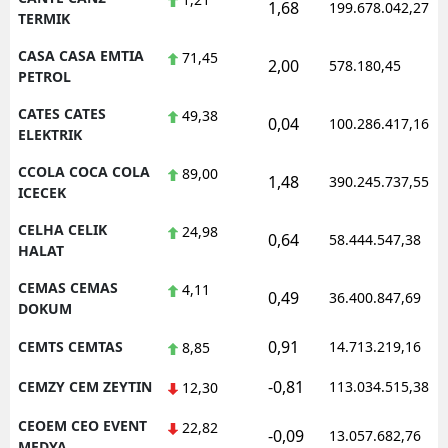
1,68
199.678.042,27
TERMIK
CASA CASA EMTIA
71,45
2,00
578.180,45
PETROL
CATES CATES
49,38
0,04
100.286.417,16
ELEKTRIK
CCOLA COCA COLA
89,00
1,48
390.245.737,55
ICECEK
CELHA CELIK
24,98
0,64
58.444.547,38
HALAT
CEMAS CEMAS
4,11
0,49
36.400.847,69
DOKUM
0,91
CEMTS CEMTAS
14.713.219,16
8,85
-0,81
CEMZY CEM ZEYTIN
113.034.515,38
12,30
CEOEM CEO EVENT
22,82
-0,09
13.057.682,76
MEDYA