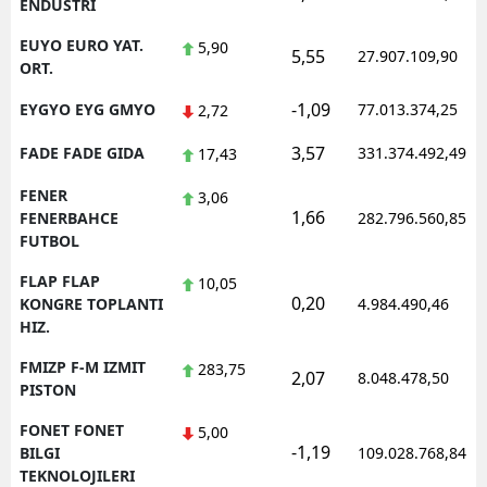
ENDUSTRI
EUYO EURO YAT.
5,90
5,55
27.907.109,90
ORT.
-1,09
EYGYO EYG GMYO
77.013.374,25
2,72
3,57
FADE FADE GIDA
331.374.492,49
17,43
FENER
3,06
1,66
FENERBAHCE
282.796.560,85
FUTBOL
FLAP FLAP
10,05
0,20
KONGRE TOPLANTI
4.984.490,46
HIZ.
FMIZP F-M IZMIT
283,75
2,07
8.048.478,50
PISTON
FONET FONET
5,00
-1,19
BILGI
109.028.768,84
TEKNOLOJILERI