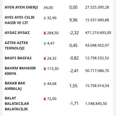
0,00
AYEN AYEN ENERJI
27.525.395,28
34,00
AYES AYES CELIK
32,90
9,96
15.537.490,88
HASIR VE CIT
-2,32
AYGAZ AYGAZ
471.219.693,00
284,50
AZTEK AZTEK
4,47
0,45
43.048.452,97
TEKNOLOJI
-0,82
BAGFS BAGFAS
12.758.532,52
24,32
BAHKM BAHADIR
113,30
-2,41
50.717.086,70
KIMYA
BAKAB BAK
44,68
1,55
15.758.914,54
AMBALAJ
BALAT
72,00
-1,71
BALATACILAR
1.548.845,50
BALATACILIK