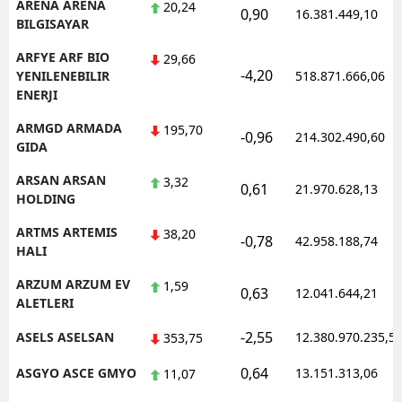
ARENA ARENA
20,24
0,90
16.381.449,10
BILGISAYAR
ARFYE ARF BIO
29,66
-4,20
YENILENEBILIR
518.871.666,06
ENERJI
ARMGD ARMADA
195,70
-0,96
214.302.490,60
GIDA
ARSAN ARSAN
3,32
0,61
21.970.628,13
HOLDING
ARTMS ARTEMIS
38,20
-0,78
42.958.188,74
HALI
ARZUM ARZUM EV
1,59
0,63
12.041.644,21
ALETLERI
-2,55
ASELS ASELSAN
12.380.970.235,5
353,75
0,64
ASGYO ASCE GMYO
13.151.313,06
11,07