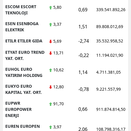
ESCOM ESCORT
5,80
0,69
339.541.892,26
TEKNOLOJI
ESEN ESENBOGA
3,37
1,51
89.808.012,69
ELEKTRIK
-2,74
ETILR ETILER GIDA
35.532.958,52
5,69
ETYAT EURO TREND
13,71
-0,22
11.194.021,90
YAT. ORT.
EUHOL EURO
10,62
1,14
4.711.381,05
YATIRIM HOLDING
EUKYO EURO
12,80
-0,78
9.221.557,99
KAPITAL YAT. ORT.
EUPWR
91,70
0,66
EUROPOWER
911.874.814,50
ENERJI
EUREN EUROPEN
3,97
2,06
108.798.316,17