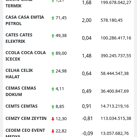
1,68
199.678.042,27
TERMIK
CASA CASA EMTIA
71,45
2,00
578.180,45
PETROL
CATES CATES
49,38
0,04
100.286.417,16
ELEKTRIK
CCOLA COCA COLA
89,00
1,48
390.245.737,55
ICECEK
CELHA CELIK
24,98
0,64
58.444.547,38
HALAT
CEMAS CEMAS
4,11
0,49
36.400.847,69
DOKUM
0,91
CEMTS CEMTAS
14.713.219,16
8,85
-0,81
CEMZY CEM ZEYTIN
113.034.515,38
12,30
CEOEM CEO EVENT
22,82
-0,09
13.057.682,76
MEDYA