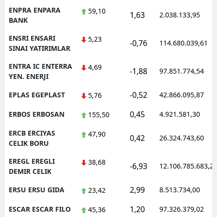
ENPRA ENPARA
59,10
1,63
2.038.133,95
BANK
ENSRI ENSARI
5,23
-0,76
114.680.039,61
SINAI YATIRIMLAR
ENTRA IC ENTERRA
4,69
-1,88
97.851.774,54
YEN. ENERJI
-0,52
EPLAS EGEPLAST
42.866.095,87
5,76
0,45
ERBOS ERBOSAN
4.921.581,30
155,50
ERCB ERCIYAS
47,90
0,42
26.324.743,60
CELIK BORU
EREGL EREGLI
38,68
-6,93
12.106.785.683,2
DEMIR CELIK
2,99
ERSU ERSU GIDA
8.513.734,00
23,42
1,20
ESCAR ESCAR FILO
97.326.379,02
45,36