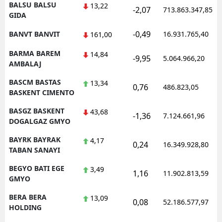
BALSU BALSU
13,22
-2,07
713.863.347,85
GIDA
-0,49
BANVT BANVIT
16.931.765,40
161,00
BARMA BAREM
14,84
-9,95
5.064.966,20
AMBALAJ
BASCM BASTAS
13,34
0,76
486.823,05
BASKENT CIMENTO
BASGZ BASKENT
43,68
-1,36
7.124.661,96
DOGALGAZ GMYO
BAYRK BAYRAK
4,17
0,24
16.349.928,80
TABAN SANAYI
BEGYO BATI EGE
3,49
1,16
11.902.813,59
GMYO
BERA BERA
13,09
0,08
52.186.577,97
HOLDING