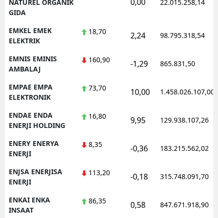
0,00
NATUREL ORGANIK
22.015.258,14
GIDA
EMKEL EMEK
18,70
2,24
98.795.318,54
ELEKTRIK
EMNIS EMINIS
160,90
-1,29
865.831,50
AMBALAJ
EMPAE EMPA
73,70
10,00
1.458.026.107,00
ELEKTRONIK
ENDAE ENDA
16,80
9,95
129.938.107,26
ENERJI HOLDING
ENERY ENERYA
8,35
-0,36
183.215.562,02
ENERJI
ENJSA ENERJISA
113,20
-0,18
315.748.091,70
ENERJI
ENKAI ENKA
86,35
0,58
847.671.918,90
INSAAT