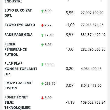
ENDUSTRI
EUYO EURO YAT.
5,90
5,55
27.907.109,90
ORT.
-1,09
EYGYO EYG GMYO
77.013.374,25
2,72
3,57
FADE FADE GIDA
331.374.492,49
17,43
FENER
3,06
1,66
FENERBAHCE
282.796.560,85
FUTBOL
FLAP FLAP
10,05
0,20
KONGRE TOPLANTI
4.984.490,46
HIZ.
FMIZP F-M IZMIT
283,75
2,07
8.048.478,50
PISTON
FONET FONET
5,00
-1,19
BILGI
109.028.768,84
TEKNOLOJILERI