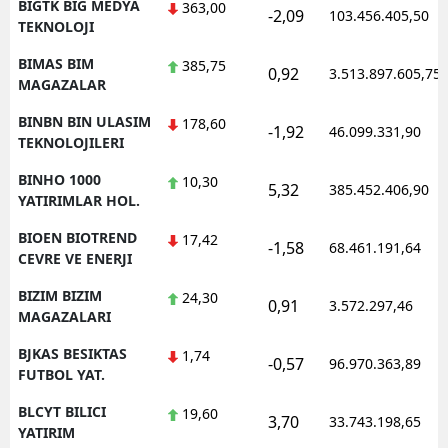
BIGTK BIG MEDYA
363,00
-2,09
103.456.405,50
TEKNOLOJI
BIMAS BIM
385,75
0,92
3.513.897.605,75
MAGAZALAR
BINBN BIN ULASIM
178,60
-1,92
46.099.331,90
TEKNOLOJILERI
BINHO 1000
10,30
5,32
385.452.406,90
YATIRIMLAR HOL.
BIOEN BIOTREND
17,42
-1,58
68.461.191,64
CEVRE VE ENERJI
BIZIM BIZIM
24,30
0,91
3.572.297,46
MAGAZALARI
BJKAS BESIKTAS
1,74
-0,57
96.970.363,89
FUTBOL YAT.
BLCYT BILICI
19,60
3,70
33.743.198,65
YATIRIM