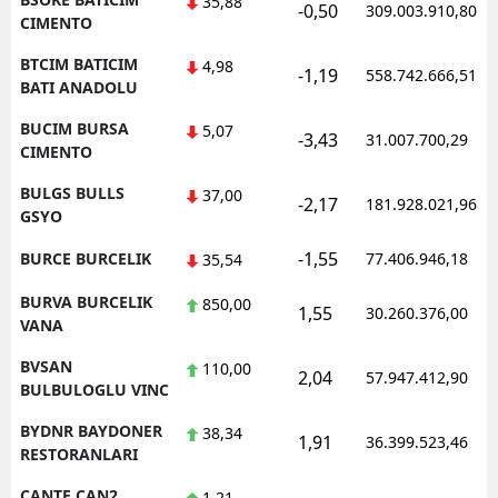
35,88
-0,50
309.003.910,80
CIMENTO
BTCIM BATICIM
4,98
-1,19
558.742.666,51
BATI ANADOLU
BUCIM BURSA
5,07
-3,43
31.007.700,29
CIMENTO
BULGS BULLS
37,00
-2,17
181.928.021,96
GSYO
-1,55
BURCE BURCELIK
77.406.946,18
35,54
BURVA BURCELIK
850,00
1,55
30.260.376,00
VANA
BVSAN
110,00
2,04
57.947.412,90
BULBULOGLU VINC
BYDNR BAYDONER
38,34
1,91
36.399.523,46
RESTORANLARI
CANTE CAN2
1,21