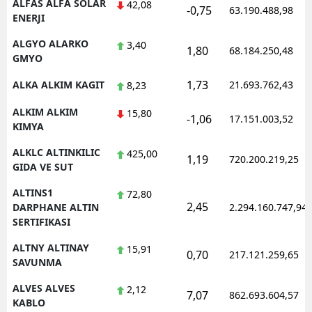
ALFAS ALFA SOLAR
42,08
-0,75
63.190.488,98
ENERJI
ALGYO ALARKO
3,40
1,80
68.184.250,48
GMYO
1,73
ALKA ALKIM KAGIT
21.693.762,43
8,23
ALKIM ALKIM
15,80
-1,06
17.151.003,52
KIMYA
ALKLC ALTINKILIC
425,00
1,19
720.200.219,25
GIDA VE SUT
ALTINS1
72,80
2,45
DARPHANE ALTIN
2.294.160.747,94
SERTIFIKASI
ALTNY ALTINAY
15,91
0,70
217.121.259,65
SAVUNMA
ALVES ALVES
2,12
7,07
862.693.604,57
KABLO