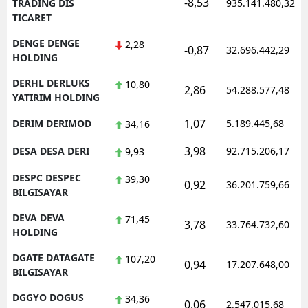
-8,53
TRADING DIS
935.141.480,32
TICARET
DENGE DENGE
2,28
-0,87
32.696.442,29
HOLDING
DERHL DERLUKS
10,80
2,86
54.288.577,48
YATIRIM HOLDING
1,07
DERIM DERIMOD
5.189.445,68
34,16
3,98
DESA DESA DERI
92.715.206,17
9,93
DESPC DESPEC
39,30
0,92
36.201.759,66
BILGISAYAR
DEVA DEVA
71,45
3,78
33.764.732,60
HOLDING
DGATE DATAGATE
107,20
0,94
17.207.648,00
BILGISAYAR
DGGYO DOGUS
34,36
0,06
2.547.015,68