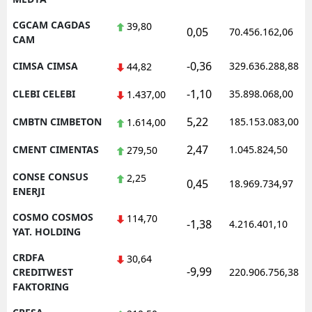
CGCAM CAGDAS
39,80
0,05
70.456.162,06
CAM
-0,36
CIMSA CIMSA
329.636.288,88
44,82
-1,10
CLEBI CELEBI
35.898.068,00
1.437,00
5,22
CMBTN CIMBETON
185.153.083,00
1.614,00
2,47
CMENT CIMENTAS
1.045.824,50
279,50
CONSE CONSUS
2,25
0,45
18.969.734,97
ENERJI
COSMO COSMOS
114,70
-1,38
4.216.401,10
YAT. HOLDING
CRDFA
30,64
-9,99
CREDITWEST
220.906.756,38
FAKTORING