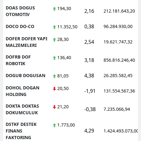
DOAS DOGUS
194,30
2,16
212.181.643,20
OTOMOTIV
0,38
DOCO DO-CO
96.284.930,00
11.352,50
DOFER DOFER YAPI
28,30
2,54
19.621.747,32
MALZEMELERI
DOFRB DOF
136,40
3,18
856.816.246,40
ROBOTIK
4,38
DOGUB DOGUSAN
26.285.582,45
81,05
DOHOL DOGAN
20,50
-1,91
131.554.567,36
HOLDING
DOKTA DOKTAS
21,20
-0,38
7.235.066,94
DOKUMCULUK
DSTKF DESTEK
1.773,00
4,29
FINANS
1.424.493.073,00
FAKTORING