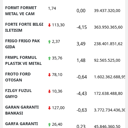
FORMT FORMET
1,74
0,00
39.437.320,00
METAL VE CAM
FORTE FORTE BILGI
113,30
-4,15
363.950.365,60
ILETISIM
FRIGO FRIGO PAK
2,37
3,49
238.401.851,62
GIDA
FRMPL FORMUL
35,76
1,48
92.565.525,00
PLASTIK VE METAL
FROTO FORD
78,10
-0,64
1.602.362.688,95
OTOSAN
FZLGY FUZUL
10,36
-4,43
172.638.488,80
GMYO
GARAN GARANTI
127,00
-0,63
3.772.734.436,30
BANKASI
GARFA GARANTI
26,40
0,23
45.846.360,50