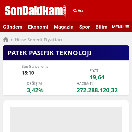
Ara
Gündem
Ekonomi
Magazin
Spor
Bilim ve Teknolo
MENÜ
/
Hisse Senedi Fiyatları
PATEK PASIFIK TEKNOLOJI
Son Güncelleme
FİYAT
18:10
19,64
DEĞİŞİM
HACİM(TL)
3,42%
272.288.120,32