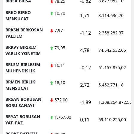
-0,82
BRISA BRISA
8.877.952,10
78,25
BRKO BIRKO
10,70
1,71
3.114.636,70
MENSUCAT
BRKSN BERKOSAN
7,97
-1,12
2.358.282,37
YALITIM
BRKVY BIRIKIM
79,95
4,78
74.542.532,65
VARLIK YONETIM
BRLSM BIRLESIM
16,11
-0,12
61.157.875,02
MUHENDISLIK
BRMEN BIRLIK
18,10
2,72
5.452.771,18
MENSUCAT
BRSAN BORUSAN
572,00
-1,89
1.308.264.872,50
BORU SANAYI
BRYAT BORUSAN
1.767,00
0,11
69.110.225,00
YAT. PAZ.
BSOKE BATICIM