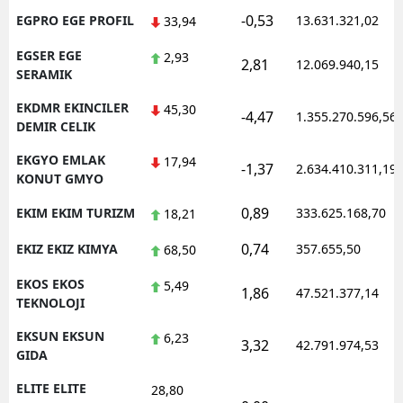
-0,53
EGPRO EGE PROFIL
13.631.321,02
33,94
EGSER EGE
2,93
2,81
12.069.940,15
SERAMIK
EKDMR EKINCILER
45,30
-4,47
1.355.270.596,56
DEMIR CELIK
EKGYO EMLAK
17,94
-1,37
2.634.410.311,19
KONUT GMYO
0,89
EKIM EKIM TURIZM
333.625.168,70
18,21
0,74
EKIZ EKIZ KIMYA
357.655,50
68,50
EKOS EKOS
5,49
1,86
47.521.377,14
TEKNOLOJI
EKSUN EKSUN
6,23
3,32
42.791.974,53
GIDA
ELITE ELITE
28,80