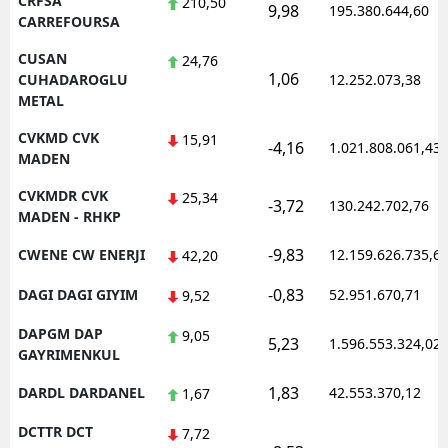
CRFSA
210,50
9,98
195.380.644,60
CARREFOURSA
CUSAN
24,76
1,06
CUHADAROGLU
12.252.073,38
METAL
CVKMD CVK
15,91
-4,16
1.021.808.061,43
MADEN
CVKMDR CVK
25,34
-3,72
130.242.702,76
MADEN - RHKP
-9,83
CWENE CW ENERJI
12.159.626.735,6
42,20
-0,83
DAGI DAGI GIYIM
52.951.670,71
9,52
DAPGM DAP
9,05
5,23
1.596.553.324,02
GAYRIMENKUL
1,83
DARDL DARDANEL
42.553.370,12
1,67
DCTTR DCT
7,72