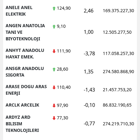
ANELE ANEL
124,90
2,46
169.375.227,30
ELEKTRIK
ANGEN ANATOLIA
9,10
1,00
TANI VE
12.505.277,50
BIYOTEKNOLOJI
ANHYT ANADOLU
111,90
-3,78
117.058.257,30
HAYAT EMEK.
ANSGR ANADOLU
28,60
1,35
274.580.868,90
SIGORTA
ARASE DOGU ARAS
110,40
-1,43
21.457.753,20
ENERJI
-0,10
ARCLK ARCELIK
86.832.190,65
97,90
ARDYZ ARD
77,30
-0,77
BILISIM
274.219.710,30
TEKNOLOJILERI