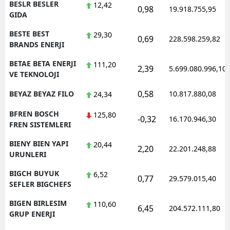
BESLR BESLER
12,42
0,98
19.918.755,95
GIDA
BESTE BEST
29,30
0,69
228.598.259,82
BRANDS ENERJI
BETAE BETA ENERJI
111,20
2,39
5.699.080.996,10
VE TEKNOLOJI
0,58
BEYAZ BEYAZ FILO
10.817.880,08
24,34
BFREN BOSCH
125,80
-0,32
16.170.946,30
FREN SISTEMLERI
BIENY BIEN YAPI
20,44
2,20
22.201.248,88
URUNLERI
BIGCH BUYUK
6,52
0,77
29.579.015,40
SEFLER BIGCHEFS
BIGEN BIRLESIM
110,60
6,45
204.572.111,80
GRUP ENERJI