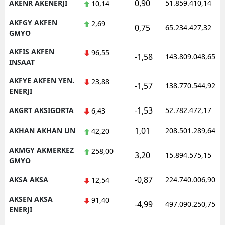
0,90
AKENR AKENERJI
51.859.410,14
10,14
AKFGY AKFEN
2,69
0,75
65.234.427,32
GMYO
AKFIS AKFEN
96,55
-1,58
143.809.048,65
INSAAT
AKFYE AKFEN YEN.
23,88
-1,57
138.770.544,92
ENERJI
-1,53
AKGRT AKSIGORTA
52.782.472,17
6,43
1,01
AKHAN AKHAN UN
208.501.289,64
42,20
AKMGY AKMERKEZ
258,00
3,20
15.894.575,15
GMYO
-0,87
AKSA AKSA
224.740.006,90
12,54
AKSEN AKSA
91,40
-4,99
497.090.250,75
ENERJI