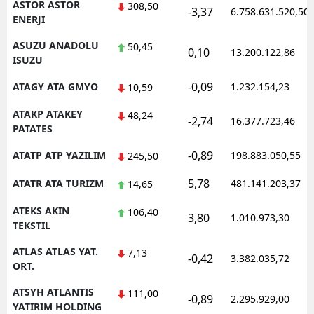
ASTOR ASTOR
308,50
-3,37
6.758.631.520,50
ENERJI
ASUZU ANADOLU
50,45
0,10
13.200.122,86
ISUZU
-0,09
ATAGY ATA GMYO
1.232.154,23
10,59
ATAKP ATAKEY
48,24
-2,74
16.377.723,46
PATATES
-0,89
ATATP ATP YAZILIM
198.883.050,55
245,50
5,78
ATATR ATA TURIZM
481.141.203,37
14,65
ATEKS AKIN
106,40
3,80
1.010.973,30
TEKSTIL
ATLAS ATLAS YAT.
7,13
-0,42
3.382.035,72
ORT.
ATSYH ATLANTIS
111,00
-0,89
2.295.929,00
YATIRIM HOLDING