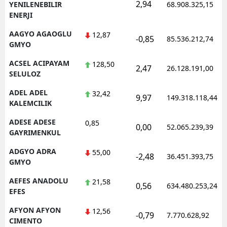
2,94
YENILENEBILIR
68.908.325,15
ENERJI
AAGYO AGAOGLU
12,87
-0,85
85.536.212,74
GMYO
ACSEL ACIPAYAM
128,50
2,47
26.128.191,00
SELULOZ
ADEL ADEL
32,42
9,97
149.318.118,44
KALEMCILIK
ADESE ADESE
0,85
0,00
52.065.239,39
GAYRIMENKUL
ADGYO ADRA
55,00
-2,48
36.451.393,75
GMYO
AEFES ANADOLU
21,58
0,56
634.480.253,24
EFES
AFYON AFYON
12,56
-0,79
7.770.628,92
CIMENTO