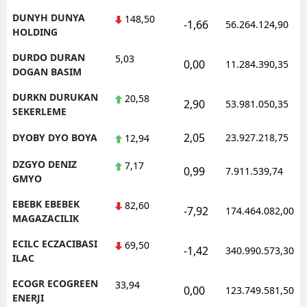
DUNYH DUNYA
148,50
-1,66
56.264.124,90
HOLDING
DURDO DURAN
5,03
0,00
11.284.390,35
DOGAN BASIM
DURKN DURUKAN
20,58
2,90
53.981.050,35
SEKERLEME
2,05
DYOBY DYO BOYA
23.927.218,75
12,94
DZGYO DENIZ
7,17
0,99
7.911.539,74
GMYO
EBEBK EBEBEK
82,60
-7,92
174.464.082,00
MAGAZACILIK
ECILC ECZACIBASI
69,50
-1,42
340.990.573,30
ILAC
ECOGR ECOGREEN
33,94
0,00
123.749.581,50
ENERJI