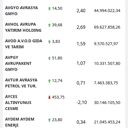
AVGYO AVRASYA
14,50
2,40
44.994.022,34
GMYO
AVHOL AVRUPA
39,68
2,69
69.627.858,26
YATIRIM HOLDING
AVOD A.V.O.D GIDA
3,83
1,59
9.570.527,97
VE TARIM
AVPGY
51,80
1,07
AVRUPAKENT
10.331.507,80
GMYO
AVTUR AVRASYA
12,74
0,71
7.463.383,75
PETROL VE TUR.
AYCES
453,75
-2,10
ALTINYUNUS
30.146.105,50
CESME
AYDEM AYDEM
23,80
0,34
21.045.453,24
ENERJI