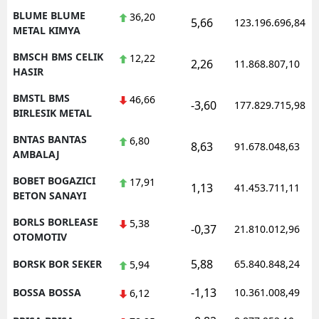
BLUME BLUME
36,20
5,66
123.196.696,84
METAL KIMYA
BMSCH BMS CELIK
12,22
2,26
11.868.807,10
HASIR
BMSTL BMS
46,66
-3,60
177.829.715,98
BIRLESIK METAL
BNTAS BANTAS
6,80
8,63
91.678.048,63
AMBALAJ
BOBET BOGAZICI
17,91
1,13
41.453.711,11
BETON SANAYI
BORLS BORLEASE
5,38
-0,37
21.810.012,96
OTOMOTIV
5,88
BORSK BOR SEKER
65.840.848,24
5,94
-1,13
BOSSA BOSSA
10.361.008,49
6,12