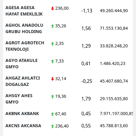
AGESA AGESA
236,00
-1,13
49.260.444,90
HAYAT EMEKLILIK
AGHOL ANADOLU
35,26
1,56
71.553.130,84
GRUBU HOLDING
AGROT AGROTECH
2,35
1,29
33.828.248,20
TEKNOLOJI
AGYO ATAKULE
7,33
0,41
1.486.420,23
GMYO
AHGAZ AHLATCI
32,14
-0,25
45.407.680,74
DOGALGAZ
AHSGY AHES
19,36
1,79
29.155.635,80
GMYO
0,45
AKBNK AKBANK
7.971.197.000,85
67,40
0,55
AKCNS AKCANSA
45.788.813,60
236,40