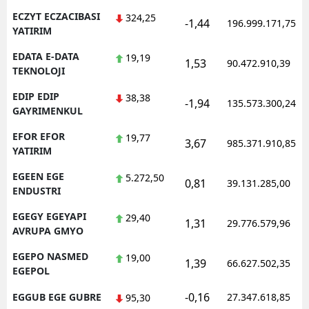
ECZYT ECZACIBASI
324,25
-1,44
196.999.171,75
YATIRIM
EDATA E-DATA
19,19
1,53
90.472.910,39
TEKNOLOJI
EDIP EDIP
38,38
-1,94
135.573.300,24
GAYRIMENKUL
EFOR EFOR
19,77
3,67
985.371.910,85
YATIRIM
EGEEN EGE
5.272,50
0,81
39.131.285,00
ENDUSTRI
EGEGY EGEYAPI
29,40
1,31
29.776.579,96
AVRUPA GMYO
EGEPO NASMED
19,00
1,39
66.627.502,35
EGEPOL
-0,16
EGGUB EGE GUBRE
27.347.618,85
95,30