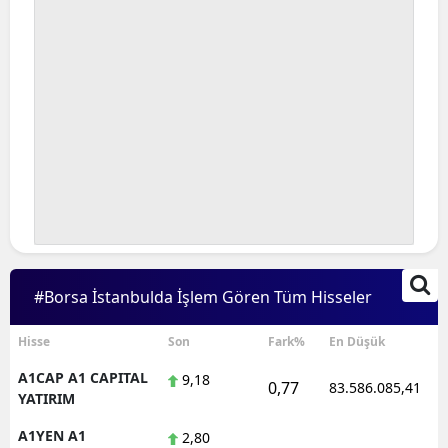
#Borsa İstanbulda İşlem Gören Tüm Hisseler
Hisse
Son
Fark%
En Düşük
A1CAP A1 CAPITAL
9,18
0,77
83.586.085,41
YATIRIM
A1YEN A1
2,80