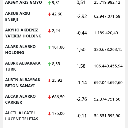
0,51
AKSGY AKIS GMYO
25.719.982,12
9,81
AKSUE AKSU
42,60
-2,92
62.947.071,68
ENERJI
AKYHO AKDENIZ
2,24
-0,44
1.189.420,49
YATIRIM HOLDING
ALARK ALARKO
101,80
1,50
320.678.263,15
HOLDING
ALBRK ALBARAKA
8,35
1,58
106.449.455,94
TURK
ALBTN ALBAYRAK
25,92
-1,14
692.044.692,60
BETON SANAYI
ALCAR ALARKO
686,50
-2,76
52.374.751,50
CARRIER
ALCTL ALCATEL
175,00
-0,11
54.351.595,90
LUCENT TELETAS