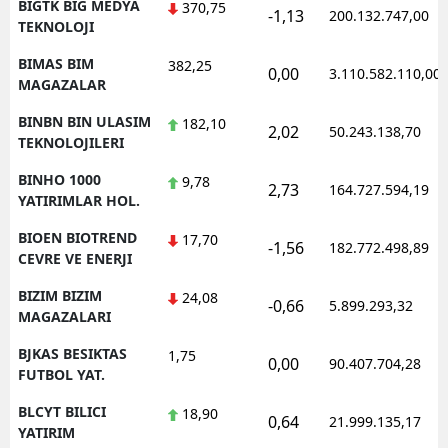
BIGTK BIG MEDYA
370,75
-1,13
200.132.747,00
TEKNOLOJI
BIMAS BIM
382,25
0,00
3.110.582.110,00
MAGAZALAR
BINBN BIN ULASIM
182,10
2,02
50.243.138,70
TEKNOLOJILERI
BINHO 1000
9,78
2,73
164.727.594,19
YATIRIMLAR HOL.
BIOEN BIOTREND
17,70
-1,56
182.772.498,89
CEVRE VE ENERJI
BIZIM BIZIM
24,08
-0,66
5.899.293,32
MAGAZALARI
BJKAS BESIKTAS
1,75
0,00
90.407.704,28
FUTBOL YAT.
BLCYT BILICI
18,90
0,64
21.999.135,17
YATIRIM