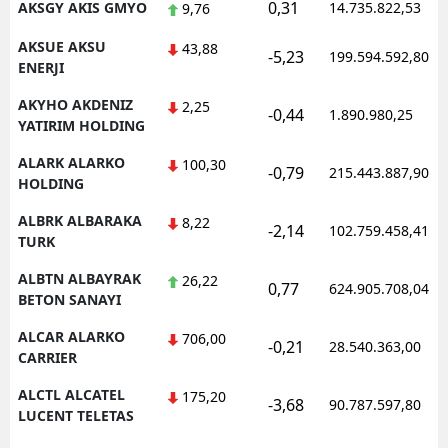
0,31
AKSGY AKIS GMYO
14.735.822,53
9,76
AKSUE AKSU
43,88
-5,23
199.594.592,80
ENERJI
AKYHO AKDENIZ
2,25
-0,44
1.890.980,25
YATIRIM HOLDING
ALARK ALARKO
100,30
-0,79
215.443.887,90
HOLDING
ALBRK ALBARAKA
8,22
-2,14
102.759.458,41
TURK
ALBTN ALBAYRAK
26,22
0,77
624.905.708,04
BETON SANAYI
ALCAR ALARKO
706,00
-0,21
28.540.363,00
CARRIER
ALCTL ALCATEL
175,20
-3,68
90.787.597,80
LUCENT TELETAS