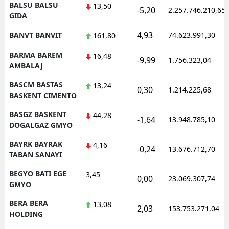
BALSU BALSU
13,50
-5,20
2.257.746.210,65
GIDA
4,93
BANVT BANVIT
74.623.991,30
161,80
BARMA BAREM
16,48
-9,99
1.756.323,04
AMBALAJ
BASCM BASTAS
13,24
0,30
1.214.225,68
BASKENT CIMENTO
BASGZ BASKENT
44,28
-1,64
13.948.785,10
DOGALGAZ GMYO
BAYRK BAYRAK
4,16
-0,24
13.676.712,70
TABAN SANAYI
BEGYO BATI EGE
3,45
0,00
23.069.307,74
GMYO
BERA BERA
13,08
2,03
153.753.271,04
HOLDING