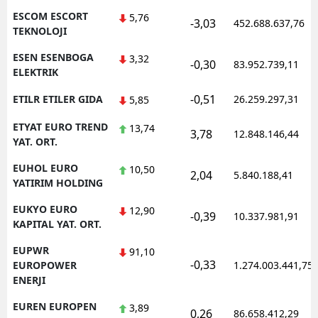
ESCOM ESCORT
5,76
-3,03
452.688.637,76
TEKNOLOJI
ESEN ESENBOGA
3,32
-0,30
83.952.739,11
ELEKTRIK
-0,51
ETILR ETILER GIDA
26.259.297,31
5,85
ETYAT EURO TREND
13,74
3,78
12.848.146,44
YAT. ORT.
EUHOL EURO
10,50
2,04
5.840.188,41
YATIRIM HOLDING
EUKYO EURO
12,90
-0,39
10.337.981,91
KAPITAL YAT. ORT.
EUPWR
91,10
-0,33
EUROPOWER
1.274.003.441,75
ENERJI
EUREN EUROPEN
3,89
0,26
86.658.412,29