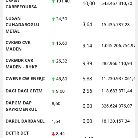
CRFSA
191,40
10,00
543.467.310,70
CARREFOURSA
CUSAN
24,50
3,64
CUHADAROGLU
15.435.737,28
METAL
CVKMD CVK
16,60
9,14
1.045.206.754,97
MADEN
CVKMDR CVK
26,32
9,39
282.966.110,94
MADEN - RHKP
5,88
CWENE CW ENERJI
11.230.937.061,6
46,80
2,56
DAGI DAGI GIYIM
118.683.371,44
9,60
DAPGM DAP
8,60
0,00
326.624.976,07
GAYRIMENKUL
0,00
DARDL DARDANEL
18.130.157,34
1,64
DCTTR DCT
8,44