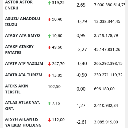
ASTOR ASTOR
319,25
2,65
7.000.380.614,75
ENERJI
ASUZU ANADOLU
50,40
-0,79
13.038.344,45
ISUZU
0,95
ATAGY ATA GMYO
2.719.178,79
10,60
ATAKP ATAKEY
49,60
-2,27
45.147.831,26
PATATES
-0,40
ATATP ATP YAZILIM
265.292.398,15
247,70
-0,50
ATATR ATA TURIZM
230.271.119,32
13,85
ATEKS AKIN
102,50
0,00
696.180,00
TEKSTIL
ATLAS ATLAS YAT.
7,16
1,27
2.410.932,84
ORT.
ATSYH ATLANTIS
112,00
-2,61
3.085.919,00
YATIRIM HOLDING