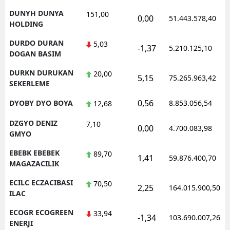
DUNYH DUNYA
151,00
0,00
51.443.578,40
HOLDING
DURDO DURAN
5,03
-1,37
5.210.125,10
DOGAN BASIM
DURKN DURUKAN
20,00
5,15
75.265.963,42
SEKERLEME
0,56
DYOBY DYO BOYA
8.853.056,54
12,68
DZGYO DENIZ
7,10
0,00
4.700.083,98
GMYO
EBEBK EBEBEK
89,70
1,41
59.876.400,70
MAGAZACILIK
ECILC ECZACIBASI
70,50
2,25
164.015.900,50
ILAC
ECOGR ECOGREEN
33,94
-1,34
103.690.007,26
ENERJI