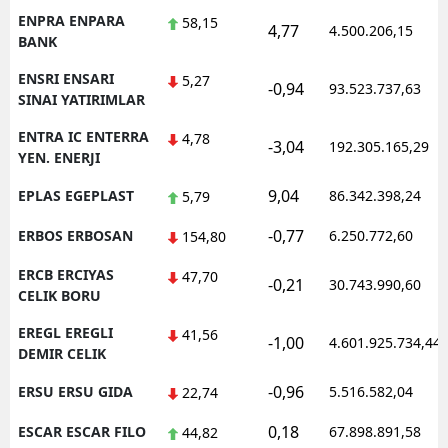
ENPRA ENPARA
58,15
4,77
4.500.206,15
BANK
ENSRI ENSARI
5,27
-0,94
93.523.737,63
SINAI YATIRIMLAR
ENTRA IC ENTERRA
4,78
-3,04
192.305.165,29
YEN. ENERJI
9,04
EPLAS EGEPLAST
86.342.398,24
5,79
-0,77
ERBOS ERBOSAN
6.250.772,60
154,80
ERCB ERCIYAS
47,70
-0,21
30.743.990,60
CELIK BORU
EREGL EREGLI
41,56
-1,00
4.601.925.734,44
DEMIR CELIK
-0,96
ERSU ERSU GIDA
5.516.582,04
22,74
0,18
ESCAR ESCAR FILO
67.898.891,58
44,82