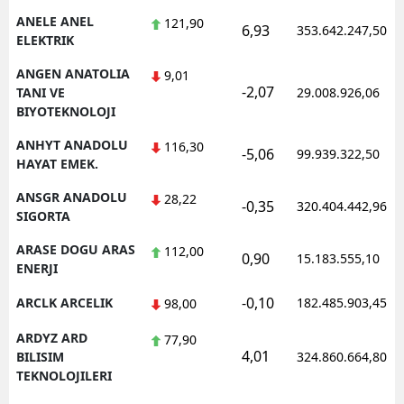
ANELE ANEL
121,90
6,93
353.642.247,50
ELEKTRIK
ANGEN ANATOLIA
9,01
-2,07
TANI VE
29.008.926,06
BIYOTEKNOLOJI
ANHYT ANADOLU
116,30
-5,06
99.939.322,50
HAYAT EMEK.
ANSGR ANADOLU
28,22
-0,35
320.404.442,96
SIGORTA
ARASE DOGU ARAS
112,00
0,90
15.183.555,10
ENERJI
-0,10
ARCLK ARCELIK
182.485.903,45
98,00
ARDYZ ARD
77,90
4,01
BILISIM
324.860.664,80
TEKNOLOJILERI