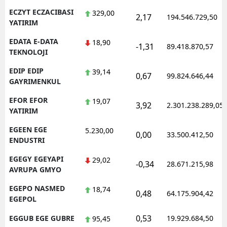
ECZYT ECZACIBASI
329,00
2,17
194.546.729,50
YATIRIM
EDATA E-DATA
18,90
-1,31
89.418.870,57
TEKNOLOJI
EDIP EDIP
39,14
0,67
99.824.646,44
GAYRIMENKUL
EFOR EFOR
19,07
3,92
2.301.238.289,05
YATIRIM
EGEEN EGE
5.230,00
0,00
33.500.412,50
ENDUSTRI
EGEGY EGEYAPI
29,02
-0,34
28.671.215,98
AVRUPA GMYO
EGEPO NASMED
18,74
0,48
64.175.904,42
EGEPOL
0,53
EGGUB EGE GUBRE
19.929.684,50
95,45