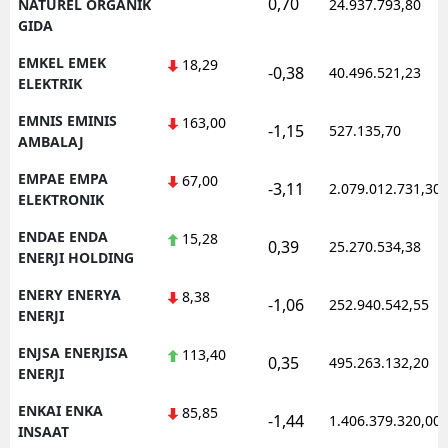
0,70
NATUREL ORGANIK
24.937.793,80
GIDA
EMKEL EMEK
18,29
-0,38
40.496.521,23
ELEKTRIK
EMNIS EMINIS
163,00
-1,15
527.135,70
AMBALAJ
EMPAE EMPA
67,00
-3,11
2.079.012.731,30
ELEKTRONIK
ENDAE ENDA
15,28
0,39
25.270.534,38
ENERJI HOLDING
ENERY ENERYA
8,38
-1,06
252.940.542,55
ENERJI
ENJSA ENERJISA
113,40
0,35
495.263.132,20
ENERJI
ENKAI ENKA
85,85
-1,44
1.406.379.320,00
INSAAT