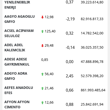
0,37
YENILENEBILIR
39.223.614,80
ENERJI
AAGYO AGAOGLU
12,98
-2,19
82.916.817,33
GMYO
ACSEL ACIPAYAM
125,40
0,32
14.782.542,00
SELULOZ
ADEL ADEL
29,48
-0,14
36.025.357,50
KALEMCILIK
ADESE ADESE
0,85
0,00
47.888.896,78
GAYRIMENKUL
ADGYO ADRA
56,40
2,45
52.579.398,20
GMYO
AEFES ANADOLU
21,46
0,66
861.993.485,64
EFES
AFYON AFYON
12,66
0,88
25.842.691,94
CIMENTO