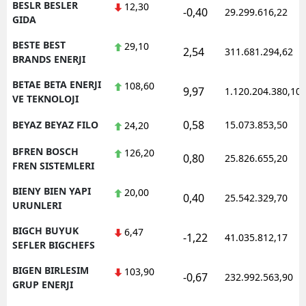
BESLR BESLER
12,30
-0,40
29.299.616,22
GIDA
BESTE BEST
29,10
2,54
311.681.294,62
BRANDS ENERJI
BETAE BETA ENERJI
108,60
9,97
1.120.204.380,10
VE TEKNOLOJI
0,58
BEYAZ BEYAZ FILO
15.073.853,50
24,20
BFREN BOSCH
126,20
0,80
25.826.655,20
FREN SISTEMLERI
BIENY BIEN YAPI
20,00
0,40
25.542.329,70
URUNLERI
BIGCH BUYUK
6,47
-1,22
41.035.812,17
SEFLER BIGCHEFS
BIGEN BIRLESIM
103,90
-0,67
232.992.563,90
GRUP ENERJI