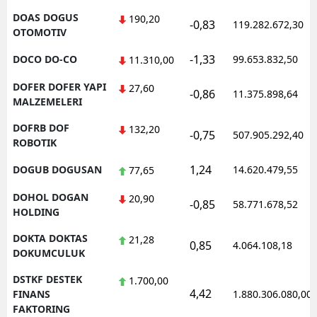
DOAS DOGUS
190,20
-0,83
119.282.672,30
OTOMOTIV
-1,33
DOCO DO-CO
99.653.832,50
11.310,00
DOFER DOFER YAPI
27,60
-0,86
11.375.898,64
MALZEMELERI
DOFRB DOF
132,20
-0,75
507.905.292,40
ROBOTIK
1,24
DOGUB DOGUSAN
14.620.479,55
77,65
DOHOL DOGAN
20,90
-0,85
58.771.678,52
HOLDING
DOKTA DOKTAS
21,28
0,85
4.064.108,18
DOKUMCULUK
DSTKF DESTEK
1.700,00
4,42
FINANS
1.880.306.080,00
FAKTORING