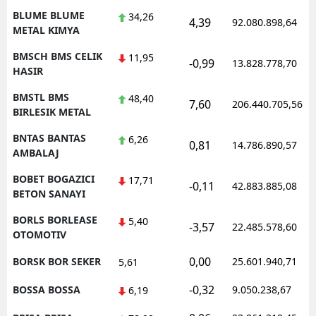
BLUME BLUME
34,26
4,39
92.080.898,64
METAL KIMYA
BMSCH BMS CELIK
11,95
-0,99
13.828.778,70
HASIR
BMSTL BMS
48,40
7,60
206.440.705,56
BIRLESIK METAL
BNTAS BANTAS
6,26
0,81
14.786.890,57
AMBALAJ
BOBET BOGAZICI
17,71
-0,11
42.883.885,08
BETON SANAYI
BORLS BORLEASE
5,40
-3,57
22.485.578,60
OTOMOTIV
0,00
BORSK BOR SEKER
25.601.940,71
5,61
-0,32
BOSSA BOSSA
9.050.238,67
6,19