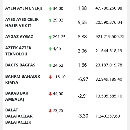
1,98
AYEN AYEN ENERJI
47.786.260,98
34,00
AYES AYES CELIK
29,92
5,65
20.590.376,04
HASIR VE CIT
8,88
AYGAZ AYGAZ
921.219.500,75
291,25
AZTEK AZTEK
4,45
2,06
21.644.618,19
TEKNOLOJI
1,66
BAGFS BAGFAS
23.187.019,78
24,52
BAHKM BAHADIR
116,10
-6,97
82.949.189,40
KIMYA
BAKAB BAK
44,00
-2,91
13.505.585,10
AMBALAJ
BALAT
73,25
-3,30
BALATACILAR
1.240.357,60
BALATACILIK