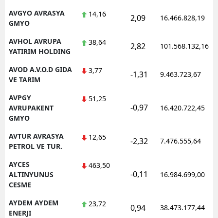
AVGYO AVRASYA
14,16
2,09
16.466.828,19
GMYO
AVHOL AVRUPA
38,64
2,82
101.568.132,16
YATIRIM HOLDING
AVOD A.V.O.D GIDA
3,77
-1,31
9.463.723,67
VE TARIM
AVPGY
51,25
-0,97
AVRUPAKENT
16.420.722,45
GMYO
AVTUR AVRASYA
12,65
-2,32
7.476.555,64
PETROL VE TUR.
AYCES
463,50
-0,11
ALTINYUNUS
16.984.699,00
CESME
AYDEM AYDEM
23,72
0,94
38.473.177,44
ENERJI