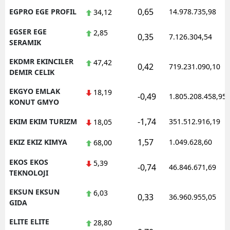
0,65
EGPRO EGE PROFIL
14.978.735,98
34,12
EGSER EGE
2,85
0,35
7.126.304,54
SERAMIK
EKDMR EKINCILER
47,42
0,42
719.231.090,10
DEMIR CELIK
EKGYO EMLAK
18,19
-0,49
1.805.208.458,95
KONUT GMYO
-1,74
EKIM EKIM TURIZM
351.512.916,19
18,05
1,57
EKIZ EKIZ KIMYA
1.049.628,60
68,00
EKOS EKOS
5,39
-0,74
46.846.671,69
TEKNOLOJI
EKSUN EKSUN
6,03
0,33
36.960.955,05
GIDA
ELITE ELITE
28,80