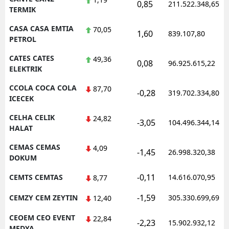
0,85
211.522.348,65
TERMIK
CASA CASA EMTIA
70,05
1,60
839.107,80
PETROL
CATES CATES
49,36
0,08
96.925.615,22
ELEKTRIK
CCOLA COCA COLA
87,70
-0,28
319.702.334,80
ICECEK
CELHA CELIK
24,82
-3,05
104.496.344,14
HALAT
CEMAS CEMAS
4,09
-1,45
26.998.320,38
DOKUM
-0,11
CEMTS CEMTAS
14.616.070,95
8,77
-1,59
CEMZY CEM ZEYTIN
305.330.699,69
12,40
CEOEM CEO EVENT
22,84
-2,23
15.902.932,12
MEDYA