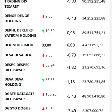
-9,93
TRADING DIS
90.392.235,48
TICARET
DENGE DENGE
2,30
-0,43
34.252.223,88
HOLDING
DERHL DERLUKS
10,50
0,96
89.544.754,21
YATIRIM HOLDING
0,00
DERIM DERIMOD
4.431.692,32
33,80
-0,73
DESA DESA DERI
15.052.866,32
9,55
DESPC DESPEC
38,94
-1,82
21.270.693,16
BILGISAYAR
DEVA DEVA
68,85
1,18
23.780.254,85
HOLDING
DGATE DATAGATE
106,20
-5,43
48.901.410,80
BILGISAYAR
DGGYO DOGUS
34,34
-3,49
2.307.000,72