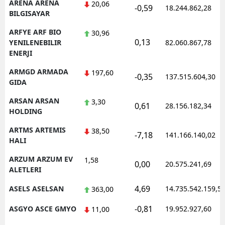
ARENA ARENA
20,06
-0,59
18.244.862,28
BILGISAYAR
ARFYE ARF BIO
30,96
0,13
YENILENEBILIR
82.060.867,78
ENERJI
ARMGD ARMADA
197,60
-0,35
137.515.604,30
GIDA
ARSAN ARSAN
3,30
0,61
28.156.182,34
HOLDING
ARTMS ARTEMIS
38,50
-7,18
141.166.140,02
HALI
ARZUM ARZUM EV
1,58
0,00
20.575.241,69
ALETLERI
4,69
ASELS ASELSAN
14.735.542.159,5
363,00
-0,81
ASGYO ASCE GMYO
19.952.927,60
11,00