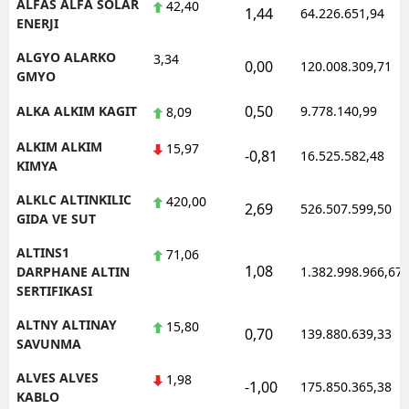
ALFAS ALFA SOLAR
42,40
1,44
64.226.651,94
ENERJI
ALGYO ALARKO
3,34
0,00
120.008.309,71
GMYO
0,50
ALKA ALKIM KAGIT
9.778.140,99
8,09
ALKIM ALKIM
15,97
-0,81
16.525.582,48
KIMYA
ALKLC ALTINKILIC
420,00
2,69
526.507.599,50
GIDA VE SUT
ALTINS1
71,06
1,08
DARPHANE ALTIN
1.382.998.966,67
SERTIFIKASI
ALTNY ALTINAY
15,80
0,70
139.880.639,33
SAVUNMA
ALVES ALVES
1,98
-1,00
175.850.365,38
KABLO