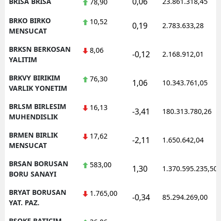
0,06
BRISA BRISA
23.861.318,45
78,90
BRKO BIRKO
10,52
0,19
2.783.633,28
MENSUCAT
BRKSN BERKOSAN
8,06
-0,12
2.168.912,01
YALITIM
BRKVY BIRIKIM
76,30
1,06
10.343.761,05
VARLIK YONETIM
BRLSM BIRLESIM
16,13
-3,41
180.313.780,26
MUHENDISLIK
BRMEN BIRLIK
17,62
-2,11
1.650.642,04
MENSUCAT
BRSAN BORUSAN
583,00
1,30
1.370.595.235,50
BORU SANAYI
BRYAT BORUSAN
1.765,00
-0,34
85.294.269,00
YAT. PAZ.
BSOKE BATICIM