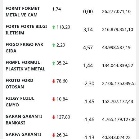
FORMT FORMET
1,74
0,00
26.277.071,10
METAL VE CAM
FORTE FORTE BILGI
118,20
3,14
216.879.351,10
ILETISIM
FRIGO FRIGO PAK
2,29
4,57
43.998.587,19
GIDA
FRMPL FORMUL
35,24
1,44
134.044.839,52
PLASTIK VE METAL
FROTO FORD
78,60
-2,30
2.106.175.039,55
OTOSAN
FZLGY FUZUL
10,84
-1,45
152.707.172,43
GMYO
GARAN GARANTI
127,80
-1,46
4.765.179.127,80
BANKASI
GARFA GARANTI
26,34
-1,13
40.843.024,22