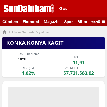
Ara
Gündem
Ekonomi
Magazin
Spor
Bilim ve Teknolo
MENÜ
/
Hisse Senedi Fiyatları
KONKA KONYA KAGIT
Son Güncelleme
FİYAT
18:10
11,91
DEĞİŞİM
HACİM(TL)
1,02%
57.721.563,02