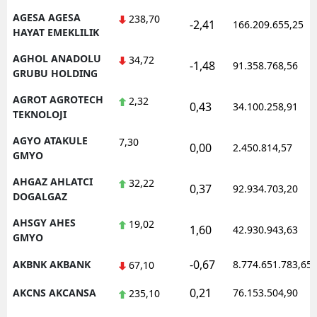
AGESA AGESA
238,70
-2,41
166.209.655,25
HAYAT EMEKLILIK
AGHOL ANADOLU
34,72
-1,48
91.358.768,56
GRUBU HOLDING
AGROT AGROTECH
2,32
0,43
34.100.258,91
TEKNOLOJI
AGYO ATAKULE
7,30
0,00
2.450.814,57
GMYO
AHGAZ AHLATCI
32,22
0,37
92.934.703,20
DOGALGAZ
AHSGY AHES
19,02
1,60
42.930.943,63
GMYO
-0,67
AKBNK AKBANK
8.774.651.783,65
67,10
0,21
AKCNS AKCANSA
76.153.504,90
235,10