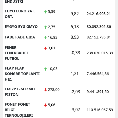
ENDUSTRI
EUYO EURO YAT.
5,59
9,82
24.216.908,21
ORT.
6,18
EYGYO EYG GMYO
80.092.305,86
2,75
8,93
FADE FADE GIDA
82.152.795,81
16,83
FENER
3,01
-0,33
FENERBAHCE
238.030.015,39
FUTBOL
FLAP FLAP
10,03
1,21
KONGRE TOPLANTI
7.446.564,86
HIZ.
FMIZP F-M IZMIT
278,00
-2,03
9.441.891,50
PISTON
FONET FONET
5,06
-3,07
BILGI
110.516.067,59
TEKNOLOJILERI