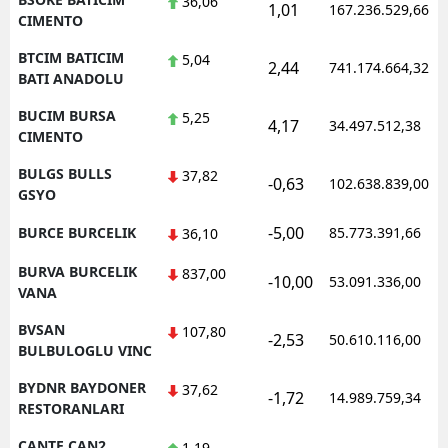
36,06
1,01
167.236.529,66
CIMENTO
BTCIM BATICIM
5,04
2,44
741.174.664,32
BATI ANADOLU
BUCIM BURSA
5,25
4,17
34.497.512,38
CIMENTO
BULGS BULLS
37,82
-0,63
102.638.839,00
GSYO
-5,00
BURCE BURCELIK
85.773.391,66
36,10
BURVA BURCELIK
837,00
-10,00
53.091.336,00
VANA
BVSAN
107,80
-2,53
50.610.116,00
BULBULOGLU VINC
BYDNR BAYDONER
37,62
-1,72
14.989.759,34
RESTORANLARI
CANTE CAN2
1,19