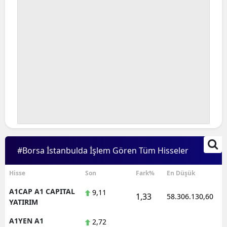
#Borsa İstanbulda İşlem Gören Tüm Hisseler
Hisse
Son
Fark%
En Düşük
A1CAP A1 CAPITAL
9,11
1,33
58.306.130,60
YATIRIM
A1YEN A1
2,72