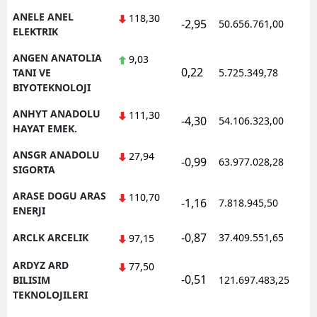
ANELE ANEL
118,30
-2,95
50.656.761,00
1
ELEKTRIK
ANGEN ANATOLIA
9,03
0,22
1
TANI VE
5.725.349,78
BIYOTEKNOLOJI
ANHYT ANADOLU
111,30
-4,30
54.106.323,00
1
HAYAT EMEK.
ANSGR ANADOLU
27,94
-0,99
63.977.028,28
1
SIGORTA
ARASE DOGU ARAS
110,70
-1,16
7.818.945,50
1
ENERJI
-0,87
ARCLK ARCELIK
37.409.551,65
1
97,15
ARDYZ ARD
77,50
-0,51
1
BILISIM
121.697.483,25
TEKNOLOJILERI