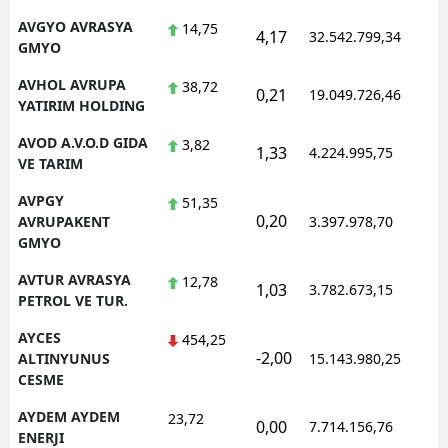
AVGYO AVRASYA
14,75
4,17
32.542.799,34
1
GMYO
AVHOL AVRUPA
38,72
0,21
19.049.726,46
1
YATIRIM HOLDING
AVOD A.V.O.D GIDA
3,82
1,33
4.224.995,75
1
VE TARIM
AVPGY
51,35
0,20
1
AVRUPAKENT
3.397.978,70
GMYO
AVTUR AVRASYA
12,78
1,03
3.782.673,15
1
PETROL VE TUR.
AYCES
454,25
-2,00
1
ALTINYUNUS
15.143.980,25
CESME
AYDEM AYDEM
23,72
0,00
7.714.156,76
1
ENERJI