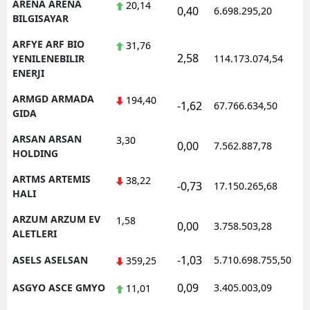
ARENA ARENA
20,14
0,40
6.698.295,20
1
BILGISAYAR
ARFYE ARF BIO
31,76
2,58
1
YENILENEBILIR
114.173.074,54
ENERJI
ARMGD ARMADA
194,40
-1,62
67.766.634,50
1
GIDA
ARSAN ARSAN
3,30
0,00
7.562.887,78
1
HOLDING
ARTMS ARTEMIS
38,22
-0,73
17.150.265,68
1
HALI
ARZUM ARZUM EV
1,58
0,00
3.758.503,28
1
ALETLERI
-1,03
ASELS ASELSAN
5.710.698.755,50
1
359,25
0,09
ASGYO ASCE GMYO
3.405.003,09
1
11,01