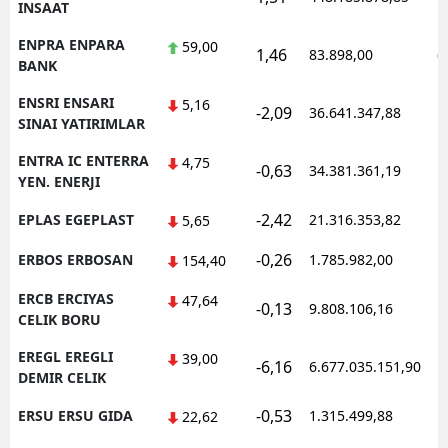
INSAAT
ENPRA ENPARA
59,00
1,46
83.898,00
0
BANK
ENSRI ENSARI
5,16
-2,09
36.641.347,88
1
SINAI YATIRIMLAR
ENTRA IC ENTERRA
4,75
-0,63
34.381.361,19
1
YEN. ENERJI
-2,42
EPLAS EGEPLAST
21.316.353,82
1
5,65
-0,26
ERBOS ERBOSAN
1.785.982,00
1
154,40
ERCB ERCIYAS
47,64
-0,13
9.808.106,16
1
CELIK BORU
EREGL EREGLI
39,00
-6,16
6.677.035.151,90
1
DEMIR CELIK
-0,53
ERSU ERSU GIDA
1.315.499,88
1
22,62