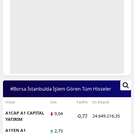
#Borsa İstanbulda İşlem Gören Tüm Hisseler
Hisse
Son
Fark%
En Düşük
A1CAP A1 CAPITAL
9,04
-0,77
24.649.216,35
1
YATIRIM
A1YEN A1
2,75