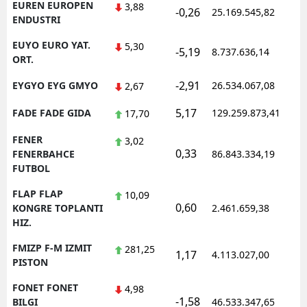
EUREN EUROPEN
3,88
-0,26
25.169.545,82
1
ENDUSTRI
EUYO EURO YAT.
5,30
-5,19
8.737.636,14
1
ORT.
-2,91
EYGYO EYG GMYO
26.534.067,08
1
2,67
5,17
FADE FADE GIDA
129.259.873,41
1
17,70
FENER
3,02
0,33
1
FENERBAHCE
86.843.334,19
FUTBOL
FLAP FLAP
10,09
0,60
1
KONGRE TOPLANTI
2.461.659,38
HIZ.
FMIZP F-M IZMIT
281,25
1,17
4.113.027,00
1
PISTON
FONET FONET
4,98
-1,58
1
BILGI
46.533.347,65