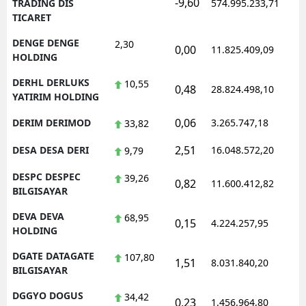
-9,60
1
TRADING DIS
574.995.233,71
TICARET
DENGE DENGE
2,30
0,00
11.825.409,09
1
HOLDING
DERHL DERLUKS
10,55
0,48
28.824.498,10
1
YATIRIM HOLDING
0,06
DERIM DERIMOD
3.265.747,18
1
33,82
2,51
DESA DESA DERI
16.048.572,20
1
9,79
DESPC DESPEC
39,26
0,82
11.600.412,82
1
BILGISAYAR
DEVA DEVA
68,95
0,15
4.224.257,95
1
HOLDING
DGATE DATAGATE
107,80
1,51
8.031.840,20
1
BILGISAYAR
DGGYO DOGUS
34,42
0,23
1.456.964,80
1