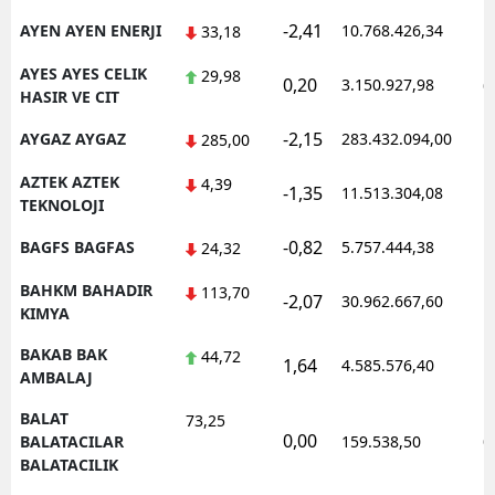
-2,41
AYEN AYEN ENERJI
10.768.426,34
1
33,18
AYES AYES CELIK
29,98
0,20
3.150.927,98
0
HASIR VE CIT
-2,15
AYGAZ AYGAZ
283.432.094,00
1
285,00
AZTEK AZTEK
4,39
-1,35
11.513.304,08
1
TEKNOLOJI
-0,82
BAGFS BAGFAS
5.757.444,38
1
24,32
BAHKM BAHADIR
113,70
-2,07
30.962.667,60
1
KIMYA
BAKAB BAK
44,72
1,64
4.585.576,40
1
AMBALAJ
BALAT
73,25
0,00
0
BALATACILAR
159.538,50
BALATACILIK