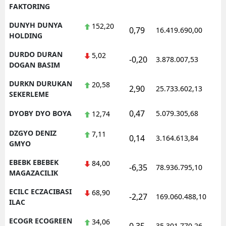
FAKTORING
DUNYH DUNYA
152,20
0,79
16.419.690,00
1
HOLDING
DURDO DURAN
5,02
-0,20
3.878.007,53
1
DOGAN BASIM
DURKN DURUKAN
20,58
2,90
25.733.602,13
1
SEKERLEME
0,47
DYOBY DYO BOYA
5.079.305,68
1
12,74
DZGYO DENIZ
7,11
0,14
3.164.613,84
1
GMYO
EBEBK EBEBEK
84,00
-6,35
78.936.795,10
1
MAGAZACILIK
ECILC ECZACIBASI
68,90
-2,27
169.060.488,10
1
ILAC
ECOGR ECOGREEN
34,06
35.301.770,26