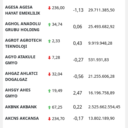
AGESA AGESA
236,00
-1,13
29.711.385,50
1
HAYAT EMEKLILIK
AGHOL ANADOLU
34,74
0,06
25.493.682,92
1
GRUBU HOLDING
AGROT AGROTECH
2,33
0,43
9.919.948,28
1
TEKNOLOJI
AGYO ATAKULE
7,28
-0,27
531.931,83
1
GMYO
AHGAZ AHLATCI
32,04
-0,56
21.255.606,28
1
DOGALGAZ
AHSGY AHES
19,49
2,47
16.196.758,89
1
GMYO
0,22
AKBNK AKBANK
2.525.662.554,45
1
67,25
-0,17
AKCNS AKCANSA
13.802.189,90
1
234,70