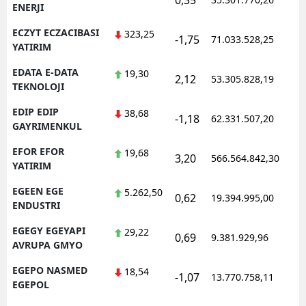
0,35
1
ENERJI
ECZYT ECZACIBASI
323,25
-1,75
71.033.528,25
1
YATIRIM
EDATA E-DATA
19,30
2,12
53.305.828,19
1
TEKNOLOJI
EDIP EDIP
38,68
-1,18
62.331.507,20
1
GAYRIMENKUL
EFOR EFOR
19,68
3,20
566.564.842,30
1
YATIRIM
EGEEN EGE
5.262,50
0,62
19.394.995,00
1
ENDUSTRI
EGEGY EGEYAPI
29,22
0,69
9.381.929,96
1
AVRUPA GMYO
EGEPO NASMED
18,54
-1,07
13.770.758,11
1
EGEPOL