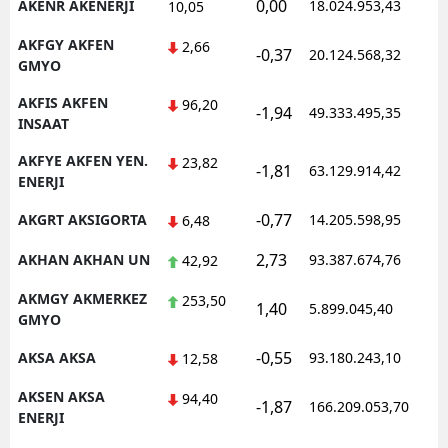
0,00
AKENR AKENERJI
18.024.953,43
1
10,05
AKFGY AKFEN
2,66
-0,37
20.124.568,32
1
GMYO
AKFIS AKFEN
96,20
-1,94
49.333.495,35
1
INSAAT
AKFYE AKFEN YEN.
23,82
-1,81
63.129.914,42
1
ENERJI
-0,77
AKGRT AKSIGORTA
14.205.598,95
1
6,48
2,73
AKHAN AKHAN UN
93.387.674,76
1
42,92
AKMGY AKMERKEZ
253,50
1,40
5.899.045,40
1
GMYO
-0,55
AKSA AKSA
93.180.243,10
1
12,58
AKSEN AKSA
94,40
-1,87
166.209.053,70
1
ENERJI