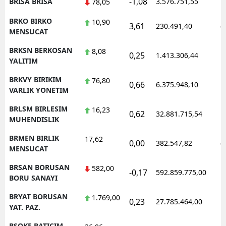
-1,08
BRISA BRISA
3.576.751,55
1
78,05
BRKO BIRKO
10,90
3,61
230.491,40
0
MENSUCAT
BRKSN BERKOSAN
8,08
0,25
1.413.306,44
1
YALITIM
BRKVY BIRIKIM
76,80
0,66
6.375.948,10
1
VARLIK YONETIM
BRLSM BIRLESIM
16,23
0,62
32.881.715,54
1
MUHENDISLIK
BRMEN BIRLIK
17,62
0,00
382.547,82
0
MENSUCAT
BRSAN BORUSAN
582,00
-0,17
592.859.775,00
1
BORU SANAYI
BRYAT BORUSAN
1.769,00
0,23
27.785.464,00
1
YAT. PAZ.
BSOKE BATICIM