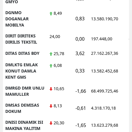
GMYO
DGNMO
8,49
0,83
1
DOGANLAR
13.580.190,70
MOBILYA
DIRIT DIRITEKS
24,00
0,00
197.448,00
0
DIRILIS TEKSTIL
3,62
DITAS DITAS BDY
27.162.267,36
1
25,78
DMLKTG EMLAK
6,08
0,33
1
KONUT DAMLA
13.582.452,68
KENT GMS
DMRGD DMR UNLU
10,65
-1,66
68.499.725,46
1
MAMULLER
DMSAS DEMISAS
8,13
-0,61
4.318.170,18
1
DOKUM
DNISI DINAMIK ISI
20,30
-1,65
13.623.279,68
1
MAKINA YALITIM