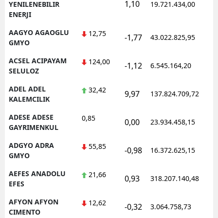
1,10
1
YENILENEBILIR
19.721.434,00
ENERJI
AAGYO AGAOGLU
12,75
-1,77
43.022.825,95
1
GMYO
ACSEL ACIPAYAM
124,00
-1,12
6.545.164,20
1
SELULOZ
ADEL ADEL
32,42
9,97
137.824.709,72
1
KALEMCILIK
ADESE ADESE
0,85
0,00
23.934.458,15
1
GAYRIMENKUL
ADGYO ADRA
55,85
-0,98
16.372.625,15
1
GMYO
AEFES ANADOLU
21,66
0,93
318.207.140,48
1
EFES
AFYON AFYON
12,62
-0,32
3.064.758,73
1
CIMENTO