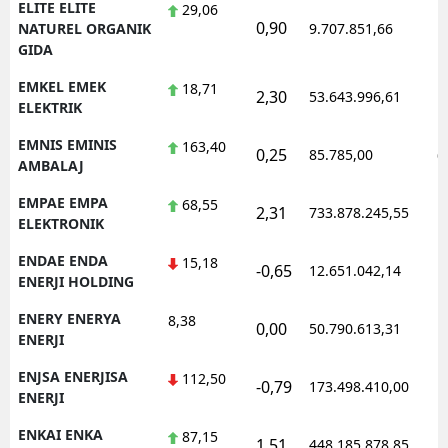
ELITE ELITE
29,06
0,90
1
NATUREL ORGANIK
9.707.851,66
GIDA
EMKEL EMEK
18,71
2,30
53.643.996,61
1
ELEKTRIK
EMNIS EMINIS
163,40
0,25
85.785,00
0
AMBALAJ
EMPAE EMPA
68,55
2,31
733.878.245,55
1
ELEKTRONIK
ENDAE ENDA
15,18
-0,65
12.651.042,14
1
ENERJI HOLDING
ENERY ENERYA
8,38
0,00
50.790.613,31
1
ENERJI
ENJSA ENERJISA
112,50
-0,79
173.498.410,00
1
ENERJI
ENKAI ENKA
87,15
1,51
448.185.878,85
1