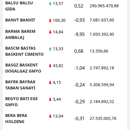
BALSU BALSU
13,57
0,52
290.965.479,88
1
GIDA
-0,93
BANVT BANVIT
7.681.637,60
1
160,30
BARMA BAREM
14,84
-9,95
1.693.392,40
0
AMBALAJ
BASCM BASTAS
13,33
0,68
13.356,66
0
BASKENT CIMENTO
BASGZ BASKENT
43,82
-1,04
2.747.892,18
1
DOGALGAZ GMYO
BAYRK BAYRAK
4,15
-0,24
5.308.599,94
1
TABAN SANAYI
BEGYO BATI EGE
3,44
-0,29
2.184.892,52
1
GMYO
BERA BERA
13,04
-0,31
27.535.065,76
1
HOLDING