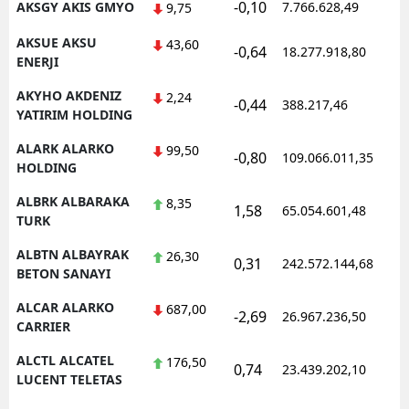
-0,10
AKSGY AKIS GMYO
7.766.628,49
1
9,75
AKSUE AKSU
43,60
-0,64
18.277.918,80
1
ENERJI
AKYHO AKDENIZ
2,24
-0,44
388.217,46
1
YATIRIM HOLDING
ALARK ALARKO
99,50
-0,80
109.066.011,35
1
HOLDING
ALBRK ALBARAKA
8,35
1,58
65.054.601,48
1
TURK
ALBTN ALBAYRAK
26,30
0,31
242.572.144,68
1
BETON SANAYI
ALCAR ALARKO
687,00
-2,69
26.967.236,50
1
CARRIER
ALCTL ALCATEL
176,50
0,74
23.439.202,10
1
LUCENT TELETAS