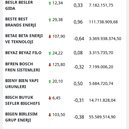
BESLR BESLER
12,34
0,33
7.182.151,75
1
GIDA
BESTE BEST
29,38
0,96
111.738.909,68
1
BRANDS ENERJI
BETAE BETA ENERJI
107,90
-0,64
3.369.938.374,50
1
VE TEKNOLOJI
0,08
BEYAZ BEYAZ FILO
3.315.735,70
1
24,22
BFREN BOSCH
125,80
-0,32
7.199.006,20
1
FREN SISTEMLERI
BIENY BIEN YAPI
20,10
0,50
5.684.720,74
1
URUNLERI
BIGCH BUYUK
6,45
-0,31
14.711.828,04
1
SEFLER BIGCHEFS
BIGEN BIRLESIM
103,50
-0,38
55.589.514,90
1
GRUP ENERJI