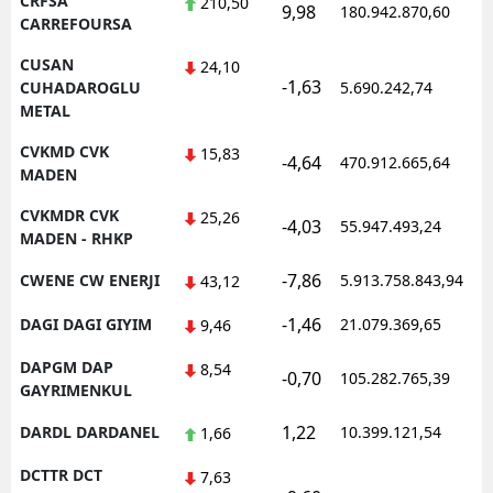
CRFSA
210,50
9,98
180.942.870,60
1
CARREFOURSA
CUSAN
24,10
-1,63
1
CUHADAROGLU
5.690.242,74
METAL
CVKMD CVK
15,83
-4,64
470.912.665,64
1
MADEN
CVKMDR CVK
25,26
-4,03
55.947.493,24
1
MADEN - RHKP
-7,86
CWENE CW ENERJI
5.913.758.843,94
1
43,12
-1,46
DAGI DAGI GIYIM
21.079.369,65
1
9,46
DAPGM DAP
8,54
-0,70
105.282.765,39
1
GAYRIMENKUL
1,22
DARDL DARDANEL
10.399.121,54
1
1,66
DCTTR DCT
7,63