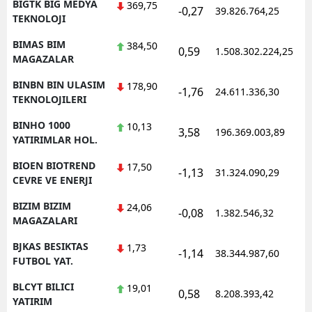
BIGTK BIG MEDYA
369,75
-0,27
39.826.764,25
1
TEKNOLOJI
BIMAS BIM
384,50
0,59
1.508.302.224,25
1
MAGAZALAR
BINBN BIN ULASIM
178,90
-1,76
24.611.336,30
1
TEKNOLOJILERI
BINHO 1000
10,13
3,58
196.369.003,89
1
YATIRIMLAR HOL.
BIOEN BIOTREND
17,50
-1,13
31.324.090,29
1
CEVRE VE ENERJI
BIZIM BIZIM
24,06
-0,08
1.382.546,32
1
MAGAZALARI
BJKAS BESIKTAS
1,73
-1,14
38.344.987,60
1
FUTBOL YAT.
BLCYT BILICI
19,01
0,58
8.208.393,42
1
YATIRIM