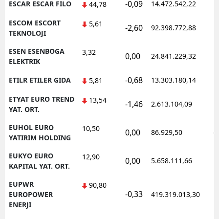
-0,09
ESCAR ESCAR FILO
14.472.542,22
1
44,78
ESCOM ESCORT
5,61
-2,60
92.398.772,88
1
TEKNOLOJI
ESEN ESENBOGA
3,32
0,00
24.841.229,32
1
ELEKTRIK
-0,68
ETILR ETILER GIDA
13.303.180,14
1
5,81
ETYAT EURO TREND
13,54
-1,46
2.613.104,09
1
YAT. ORT.
EUHOL EURO
10,50
0,00
86.929,50
0
YATIRIM HOLDING
EUKYO EURO
12,90
0,00
5.658.111,66
1
KAPITAL YAT. ORT.
EUPWR
90,80
-0,33
1
EUROPOWER
419.319.013,30
ENERJI