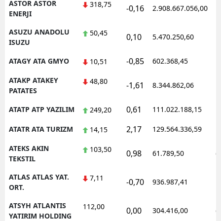
ASTOR ASTOR
318,75
-0,16
2.908.667.056,00
1
ENERJI
ASUZU ANADOLU
50,45
0,10
5.470.250,60
1
ISUZU
-0,85
ATAGY ATA GMYO
602.368,45
1
10,51
ATAKP ATAKEY
48,80
-1,61
8.344.862,06
1
PATATES
0,61
ATATP ATP YAZILIM
111.022.188,15
1
249,20
2,17
ATATR ATA TURIZM
129.564.336,59
1
14,15
ATEKS AKIN
103,50
0,98
61.789,50
0
TEKSTIL
ATLAS ATLAS YAT.
7,11
-0,70
936.987,41
1
ORT.
ATSYH ATLANTIS
112,00
0,00
304.416,00
0
YATIRIM HOLDING