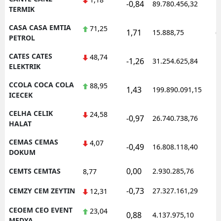
-0,84
89.780.456,32
1
TERMIK
CASA CASA EMTIA
71,25
1,71
15.888,75
0
PETROL
CATES CATES
48,74
-1,26
31.254.625,84
1
ELEKTRIK
CCOLA COCA COLA
88,95
1,43
199.890.091,15
1
ICECEK
CELHA CELIK
24,58
-0,97
26.740.738,76
1
HALAT
CEMAS CEMAS
4,07
-0,49
16.808.118,40
1
DOKUM
0,00
CEMTS CEMTAS
2.930.285,76
1
8,77
-0,73
CEMZY CEM ZEYTIN
27.327.161,29
1
12,31
CEOEM CEO EVENT
23,04
0,88
4.137.975,10
1
MEDYA