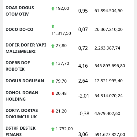
DOAS DOGUS
192,00
0,95
61.894.504,50
1
OTOMOTIV
0,07
DOCO DO-CO
26.367.210,00
1
11.317,50
DOFER DOFER YAPI
27,80
0,72
2.263.987,74
1
MALZEMELERI
DOFRB DOF
137,70
4,16
545.893.696,80
1
ROBOTIK
2,64
DOGUB DOGUSAN
12.821.995,40
1
79,70
DOHOL DOGAN
20,48
-2,01
54.314.070,24
1
HOLDING
DOKTA DOKTAS
21,20
-0,38
4.979.402,60
1
DOKUMCULUK
DSTKF DESTEK
1.752,00
3,06
1
FINANS
591.627.327,00