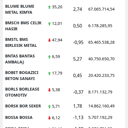
BLUME BLUME
35,20
2,74
67.065.714,54
1
METAL KIMYA
BMSCH BMS CELIK
12,01
0,50
6.178.285,95
1
HASIR
BMSTL BMS
47,94
-0,95
65.465.538,28
1
BIRLESIK METAL
BNTAS BANTAS
6,59
5,27
40.750.650,70
1
AMBALAJ
BOBET BOGAZICI
17,79
0,45
20.420.233,75
1
BETON SANAYI
BORLS BORLEASE
5,38
-0,37
8.171.132,79
1
OTOMOTIV
1,78
BORSK BOR SEKER
14.862.160,49
1
5,71
-1,13
BOSSA BOSSA
5.707.192,29
1
6,12