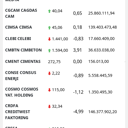
CGCAM CAGDAS
40,04
0,65
25.860.111,94
1
CAM
0,18
CIMSA CIMSA
139.403.473,48
1
45,06
-0,83
CLEBI CELEBI
17.660.409,00
1
1.441,00
3,91
CMBTN CIMBETON
36.633.038,00
1
1.594,00
0,00
CMENT CIMENTAS
156.013,00
0
272,75
CONSE CONSUS
2,22
-0,89
5.558.445,59
1
ENERJI
COSMO COSMOS
115,00
-1,12
1.350.495,30
1
YAT. HOLDING
CRDFA
32,34
-4,99
1
CREDITWEST
146.377.902,20
FAKTORING