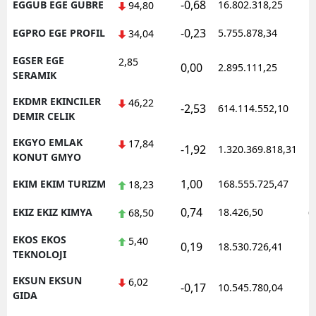
-0,68
EGGUB EGE GUBRE
16.802.318,25
1
94,80
-0,23
EGPRO EGE PROFIL
5.755.878,34
1
34,04
EGSER EGE
2,85
0,00
2.895.111,25
1
SERAMIK
EKDMR EKINCILER
46,22
-2,53
614.114.552,10
1
DEMIR CELIK
EKGYO EMLAK
17,84
-1,92
1.320.369.818,31
1
KONUT GMYO
1,00
EKIM EKIM TURIZM
168.555.725,47
1
18,23
0,74
EKIZ EKIZ KIMYA
18.426,50
0
68,50
EKOS EKOS
5,40
0,19
18.530.726,41
1
TEKNOLOJI
EKSUN EKSUN
6,02
-0,17
10.545.780,04
1
GIDA