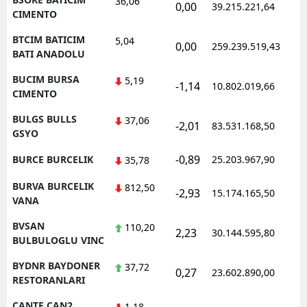
36,06
0,00
39.215.221,64
1
CIMENTO
BTCIM BATICIM
5,04
0,00
259.239.519,43
1
BATI ANADOLU
BUCIM BURSA
5,19
-1,14
10.802.019,66
1
CIMENTO
BULGS BULLS
37,06
-2,01
83.531.168,50
1
GSYO
-0,89
BURCE BURCELIK
25.203.967,90
1
35,78
BURVA BURCELIK
812,50
-2,93
15.174.165,50
1
VANA
BVSAN
110,20
2,23
30.144.595,80
1
BULBULOGLU VINC
BYDNR BAYDONER
37,72
0,27
23.602.890,00
1
RESTORANLARI
CANTE CAN2
1,18